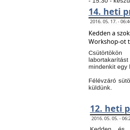
- 15:30 - kész
14. heti
2016. 05. 17. - 06
Kedden a szoká
Workshop-ot t
Csütörtökön
labortakarítást
mindenkit egy 
Félévzáró sütö
küldünk.
12. heti
2016. 05. 05. - 0
Kedden és c