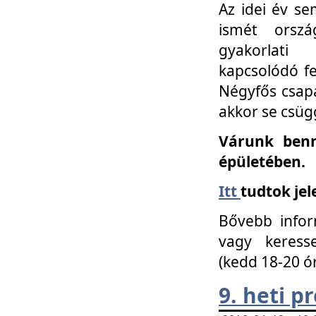
Az idei év se
ismét orszá
gyakorlati
kapcsolódó f
Négyfős csap
akkor se csüg
Várunk benn
épületében.
Itt
tudtok jel
Bővebb infor
vagy keress
(kedd 18-20 ó
9. heti 