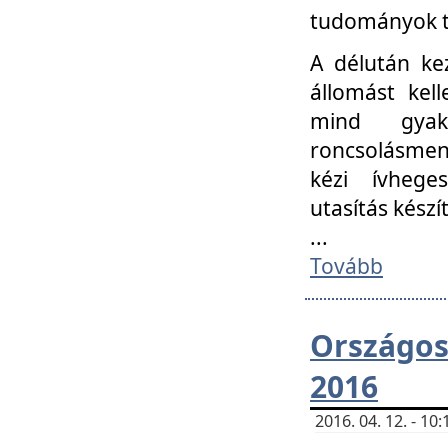
tudományok t
A délután ke
állomást kell
mind gyako
roncsolásmen
kézi ívheges
utasítás készít
...
Tovább
Országo
2016
2016. 04. 12. - 1