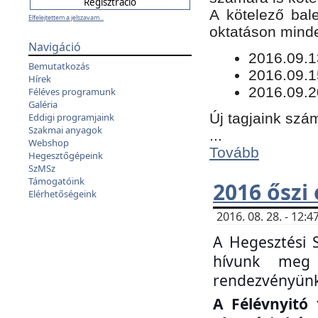
​A kötelező bal
Elfelejtettem a jelszavam...
oktatáson minde
Navigáció
​2016.09.
Bemutatkozás
2016.09.1
Hírek
2016.09.2
Féléves programunk
Galéria
Új tagjaink szám
Eddigi programjaink
Szakmai anyagok
...
Webshop
Tovább
Hegesztőgépeink
SzMSz
Támogatóink
2016 őszi
Elérhetőségeink
2016. 08. 28. - 12
A Hegesztési 
hívunk meg 
rendezvényünk
A Félévnyitó 