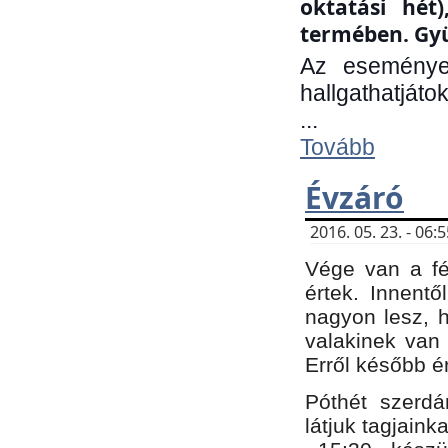
oktatási hét
termében. Gyü
Az eseménye
hallgathatjáto
...
Tovább
Évzáró
2016. 05. 23. - 06
Vége van a fé
értek. Innent
nagyon lesz, 
valakinek van
Erről később é
Póthét szerdá
látjuk tagjaink