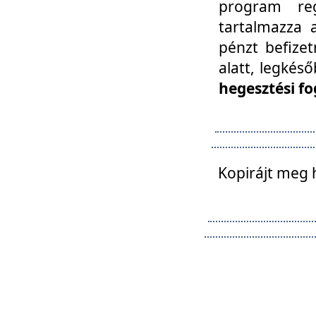
program reg
tartalmazza a
pénzt befizet
alatt, legkés
hegesztési fo
Kopirájt meg 