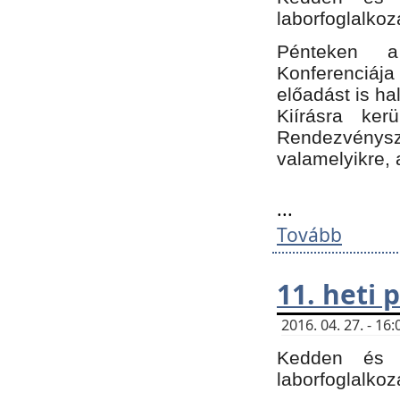
laborfoglalkoz
Pénteken 
Konferenciá
előadást is h
Kiírásra ke
Rendezvénysze
valamelyikre, 
...
Tovább
11. heti
2016. 04. 27. - 1
Kedden és c
laborfoglalkoz