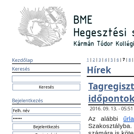
Kezdőlap
1
|
2
|
3
|
4
|
5
|
6
|
7
|
8
Hírek
Keresés
Tagregi
időponto
Bejelentkezés
2016. 09. 13. - 05:
Az alábbi
űr
Szakosztályba.
számára is köte