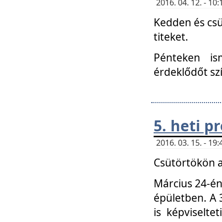
2016. 04. 12. - 1
Kedden és csü
titeket.
Pénteken is
érdeklődőt sz
5. heti 
2016. 03. 15. - 1
Csütörtökön a
Március 24-én
épületben. A 
is képviselte