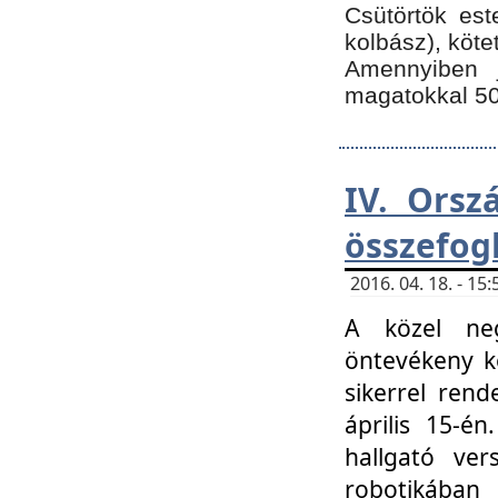
Csütörtök est
kolbász), köte
Amennyiben 
magatokkal 50
IV. Orsz
összefog
2016. 04. 18. - 1
A közel neg
öntevékeny k
sikerrel ren
április 15-é
hallgató ver
robotikába