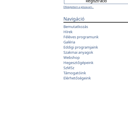
Elfelejtettem a jelszavam...
Navigáció
Bemutatkozás
Hírek
Féléves programunk
Galéria
Eddigi programjaink
Szakmai anyagok
Webshop
Hegesztőgépeink
SzMSz
Támogatóink
Elérhetőségeink