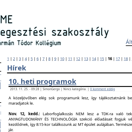
Ál
1
|
2
|
3
|
4
|
5
|
6
|
7
|
8
|
9
|
10
|
11
|
12
|
13
|
14
|
15
|
16
|
17
|
18
|
Hírek
10. heti programok
2013. 11. 25. - 09:28 | SimonGergo | Nincs kategória. |
0 komment eddig
A közeljövőben elég sok programunk lesz, így tájékoztatnánk b
maradjatok le.
Nov. 12, kedd.:
Laborfoglalkozás NEM lesz a TDK-ra való tekin
ANYAGTUDOMÁNY ÉS TECHNOLÓGIA szekció előadásait fogjuk végig
kezdődnek, így 8:15-kor találkozunk az MT épület aulájában. Természe
jár.