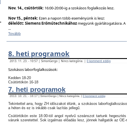
Nov. 14., csütörtök:
16:00-20:00-ig a szokásos foglalkozás lesz.
Nov 15., péntek:
Ezen a napon több eseményünk is lesz:
délelőtt:
Siemens Erőműtechnikához
megyünk gyárlátogatásra. A
...
Tovább
8. heti programok
2013. 11. 23. - 10:57 | SimonGergo | Nincs kategória. |
0 komment eddig
Szokásos laborfoglalkozások:
Kedden 18-20
Csütörtökön 16-18
7. heti programok
2013. 10. 21. - 16:17 | SimonGergo | Nincs kategória. |
0 komment eddig
Tekintettel arra, hogy ZH időszakot élünk, a szokásos laborfoglalkozás
a héten és ez is inkább csak lazítás jellegű.
Csütörtökön este 18.00-tól angol nyelvű szeánszot tartunk hegeszté
várunk szeretettel. Sok izgalmas előadás lesz, jönnek hallgatók az OE-r