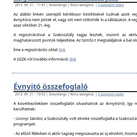
2013. 09. 21. - 11:47 | SimonGergo | Nincs kategória. |
0 komment eddig
Az alábbi linken szereplő kérdéssor kitöltésével tudnak azok reg
évnyitóra nem jöttek el, vagy ott nem töltötték ki a táblázatot. A reg
azaz október 21.-éig.
A regisztrációval a Szakosztály tagjai lesztek, viszont az akt
maghatározott pontok teljesítése. Az SzmSz-t megtaláljátok a bal ol
Íme a regisztrációs oldal:
link
A GSZK-ról további információ:
link
Évnyitó összefoglaló
2013. 09. 21. - 10:55 | SimonGergo | Nincs kategória. |
0 komment eddig
A következőekben összefoglalót olvashattok az évnyitóról, így
kerülhettek:
- Uzonyi Sándor, a Szakosztály volt elnöke összefoglalta a Szakosztá
programjait.
- Az előző félévben is aktív tagság megszavazta az új elnököt, Kozma