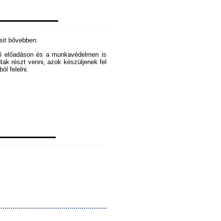
csit bővebben:
ező előadáson és a munkavédelmen is
dtak részt venni, azok készüljenek fel
ól felelni.