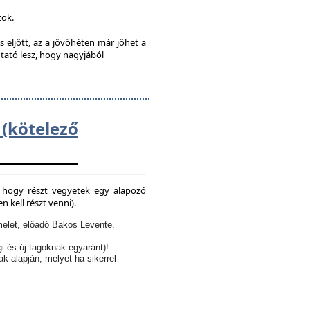
tok.
s eljött, az a jövőhéten már jöhet a
utató lesz, hogy nagyjából
kötelező
e, hogy részt vegyetek egy alapozó
 kell részt venni).
elet, előadó Bakos Levente.
i és új tagoknak egyaránt)!
ak alapján, melyet ha sikerrel