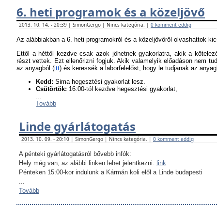
6. heti programok és a közeljövő
2013. 10. 14. - 20:39 | SimonGergo | Nincs kategória. |
0 komment eddig
Az alábbiakban a 6. heti programokról és a közeljövőről olvashattok ki
Ettől a héttől kezdve csak azok jöhetnek gyakorlatra, akik a kötel
részt vettek. Ezt ellenőrizni fogjuk. Akik valamelyik előadáson nem tu
az anyagból (
itt
) és keressék a laborfelelőst, hogy le tudjanak az anyagb
K
edd:
Sima hegesztési gyakorlat lesz.
Csütörtök:
16:00-tól kezdve hegesztési gyakorlat,
...
Tovább
Linde gyárlátogatás
2013. 10. 09. - 20:10 | SimonGergo | Nincs kategória. |
0 komment eddig
A pénteki gyárlátogatásról bővebb infók:
Hely még van, az alábbi linken lehet jelentkezni:
link
Pénteken 15:00-kor indulunk a Kármán koli elől a Linde budapesti
...
Tovább