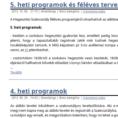
5. heti programok és féléves terve
2013. 10. 06. - 21:19 | SimonGergo | Nincs kategória. |
0 komment eddig
A Hegesztési Szakosztály féléves programjáról olvashattok az alábbi
5. heti programok:
- kedden a szokásos hegesztési gyakorlat lesz, emellett pedig kisc
jelenti, hogy a tapasztaltabb tagoknak (akik már tudnak hegesz
továbbképzést tartunk. A MIG képzésen pl. 5-ös acéllemez tompa va
venni, az
itt
jelentkezhet.
- csütörtökön 16:00-tól a szokásos hegesztés veszi kezdetét, 18
eljárásról hallhattok bővebb előadást Uzonyi Sándor előadásában a
...
Tovább
4. heti programok
2013. 09. 29. - 14:33 | SimonGergo | Nincs kategória. |
0 komment eddig
Az alábbi levelet kiküldtem a szakosztályos levelezőlistára. Aki e-
meg) nem kapta meg az alábbi levelet és regisztrált a Szakosztályba
ra küldjön egy emailt, és megpróbálom kideríteni, hogy mi lehet a g