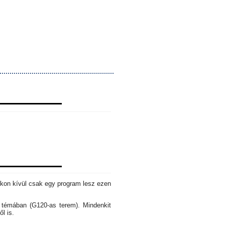
okon kívül csak egy program lesz ezen
s témában (G120-as terem). Mindenkit
ől is.