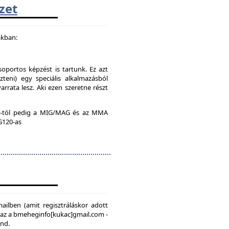
zet
akban:
soportos képzést is tartunk. Ez azt
teni) egy speciális alkalmazásból
rrata lesz. Aki ezen szeretne részt
:00-tól pedig a MIG/MAG és az MMA
 G120-as
mailben (amit regisztráláskor adott
, az a bmeheginfo[kukac]gmail.com -
ond.