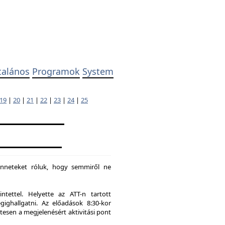
talános
Programok
System
19
|
20
|
21
|
22
|
23
|
24
|
25
enneteket róluk, hogy semmiről ne
tettel. Helyette az ATT-n tartott
hallgatni. Az előadások 8:30-kor
tesen a megjelenésért aktivitási pont