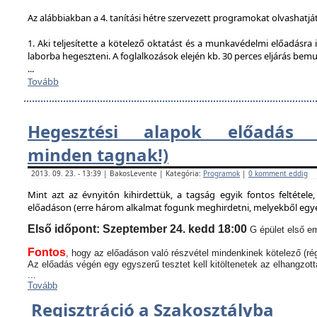
Az alábbiakban a 4. tanítási hétre szervezett programokat olvashatjá
1. Aki teljesítette a kötelező oktatást és a munkavédelmi előadásra i
laborba hegeszteni. A foglalkozások elején kb. 30 perces eljárás bem
...
Tovább
Hegesztési alapok előadás (
minden tagnak!)
2013. 09. 23. - 13:39 | BakosLevente | Kategória:
Programok
|
0 komment eddig
Mint azt az évnyitón kihirdettük, a tagság egyik fontos feltétel
előadáson (erre három alkalmat fogunk meghirdetni, melyekből egyen
Első időpont: Szeptember 24. kedd 18:00
G épület első em
Fontos
, hogy az előadáson való részvétel mindenkinek kötelező (rég
Az előadás végén egy egyszerű tesztet kell kitöltenetek az elhangzott
...
Tovább
Regisztráció a Szakosztályba