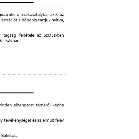
isztrálni a Szakosztályba, akik az
isztrációt 1 hónapig tartjuk nyitva,
ív tagság feltétele az SzMSz-ben
dali sávban.
 minden elhangzott témáról képbe
ly tevékenységét és az elmúlt félév
 Bálintot.