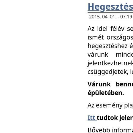
Hegesztés
2015. 04. 01. - 07:
Az idei félév 
ismét országos
hegesztéshez é
várunk mind
jelentkezhe
csüggedjetek, l
Várunk benne
épületében.
Az esemény pla
Itt
tudtok jele
Bővebb informá