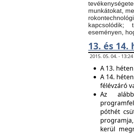
tevékenységet
munkátokat, me
rokontechnoló
kapcsolódik;
eseményen, hogy
13. és 14.
2015. 05. 04. - 13:
A 13. héten
A 14. héten
félévzáró v
Az alább
programfel
póthét csü
programja,
kerül meg