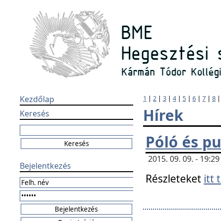
Kezdőlap
1
|
2
|
3
|
4
|
5
|
6
|
7
|
8
Hírek
Keresés
Póló és pu
2015. 09. 09. - 19:
Bejelentkezés
Részleteket
itt 