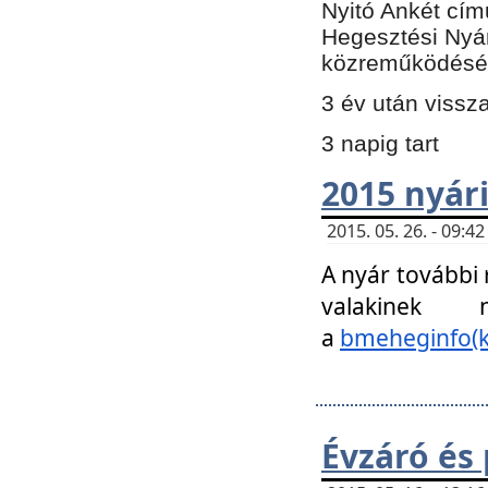
Nyitó Ankét cím
Hegesztési Nyá
közreműködésé
3 év után vissz
3 napig tart
2015 nyári
2015. 05. 26. - 09:
A nyár további
valakinek
a
bmeheginfo(k
Évzáró és