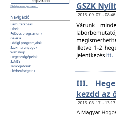
GSZK Nyíl
Elfelejtettem a jelszavam...
2015. 09. 07. - 08:
Navigáció
Várunk minde
Bemutatkozás
Hírek
laborbemutató
Féléves programunk
Galéria
megismerhetite
Eddigi programjaink
illetve 1-2 heg
Szakmai anyagok
Webshop
jelentkezés
itt.
Hegesztőgépeink
SzMSz
Támogatóink
Elérhetőségeink
III. Heg
kezdd az ő
2015. 08. 17. - 13:
A Magyar Hegesz