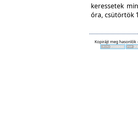
keressetek min
óra, csütörtök 
Kopirájt meg hasonlók -