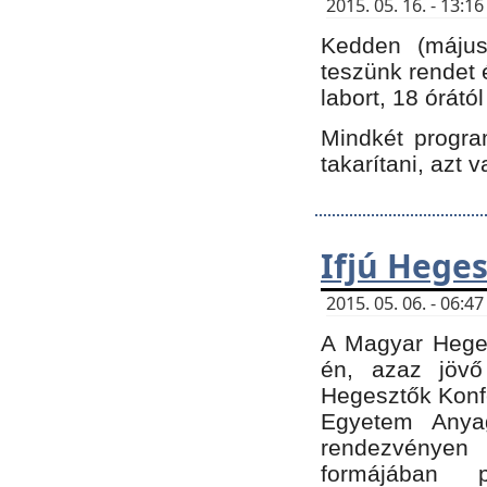
2015. 05. 16. - 13:
Kedden (május 
teszünk rendet 
labort, 18 órátó
Mindkét program
takarítani, azt 
Ifjú Hege
2015. 05. 06. - 06:
A Magyar Heges
én, azaz jövő
Hegesztők Konfe
Egyetem Anyag
rendezvén
formájában 