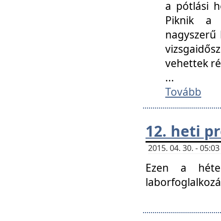
a pótlási h
Piknik a 
nagyszerű 
vizsgaidő
vehettek ré
...
Tovább
12. heti 
2015. 04. 30. - 05:
Ezen a héte
laborfoglalkozá