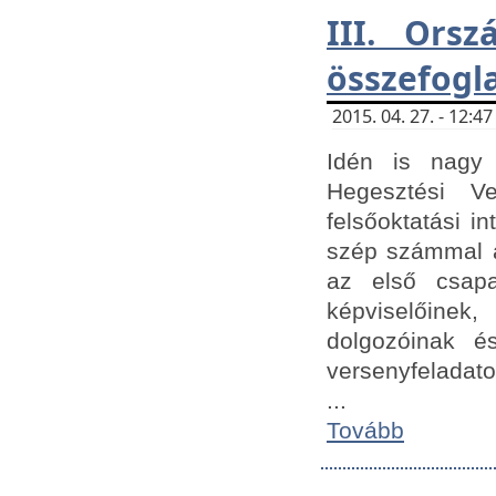
III. Orsz
összefogl
2015. 04. 27. - 12:
Idén is nagy 
Hegesztési Ve
felsőoktatási 
szép számmal a
az első csap
képviselőine
dolgozóinak é
versenyfeladato
...
Tovább