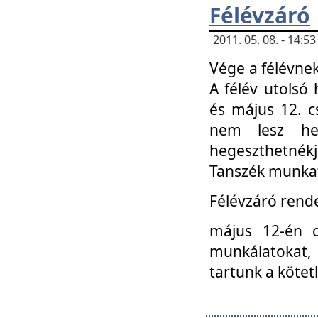
Félévzáró
2011. 05. 08. - 14:
Vége a félévnek
A félév utolsó 
és május 12. c
nem lesz heg
hegeszthetnék
Tanszék munkat
Félévzáró rend
május 12-én c
munkálatokat, 
tartunk a kötet