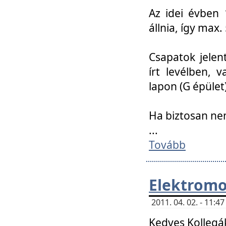
Az idei évben 
állnia, így max
Csapatok jele
írt levélben, 
lapon (G épület)
Ha biztosan ne
...
Tovább
Elektromo
2011. 04. 02. - 11:
Kedves Kollegá