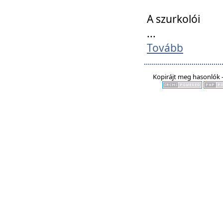
A szurkolói
...
Tovább
Kopirájt meg hasonlók -