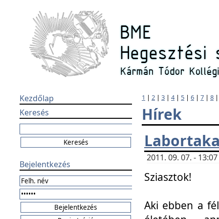
Kezdőlap
1
|
2
|
3
|
4
|
5
|
6
|
7
|
8
Hírek
Keresés
Labortaka
2011. 09. 07. - 13:
Bejelentkezés
Sziasztok!
Aki ebben a fél