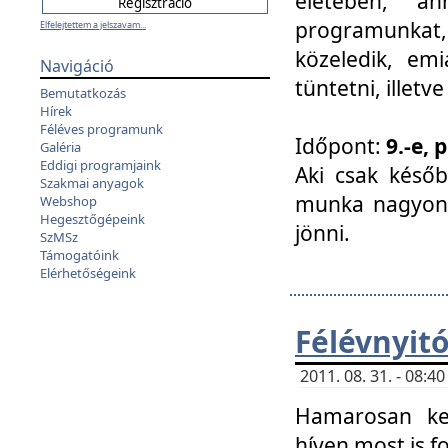
életében, a
programunkat, a
Elfelejtettem a jelszavam...
közeledik, em
Navigáció
tüntetni, illetve
Bemutatkozás
Hírek
Féléves programunk
Időpont:
9.-e, 
Galéria
Eddigi programjaink
Aki csak későb
Szakmai anyagok
munka nagyon 
Webshop
Hegesztőgépeink
jönni.
SzMSz
Támogatóink
Elérhetőségeink
Félévnyit
2011. 08. 31. - 08:
Hamarosan ke
híven most is f