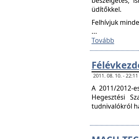
beszélgetés, i
üdítőkkel.
Felhívjuk mind
...
Tovább
Félévkezd
2011. 08. 10. - 22:
A 2011/2012-e
Hegesztési Sza
tudnivalókról 