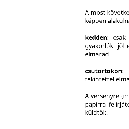
A most követke
képpen alakuln
kedden
: csak
gyakorlók jöh
elmarad.
csütörtökön
: 
tekintettel elm
A versenyre (mo
papírra felírj
küldtök.