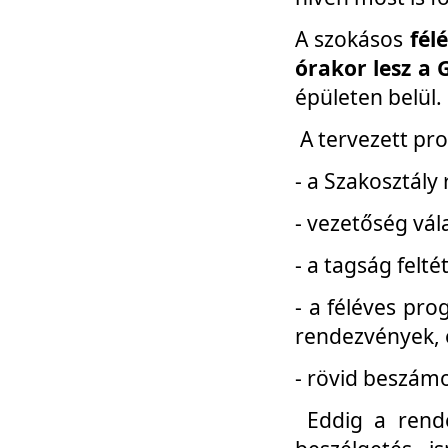
A szokásos
fél
órakor lesz a 
épületen belül.
A tervezett pr
- a Szakosztály
- vezetőség vál
- a tagság felt
- a féléves pro
rendezvények, 
- rövid beszámo
Eddig a rende