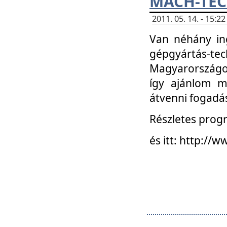
MACH-TECH
2011. 05. 14. - 15:
Van néhány in
gépgyártás-tech
Magyarországon
így ajánlom m
átvenni fogadá
Részletes progr
és itt: http:/