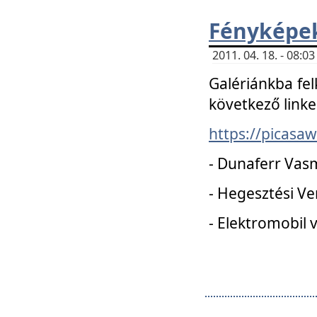
Fényképe
2011. 04. 18. - 08:
Galériánkba fel
következő linke
https://picas
- Dunaferr Vas
- Hegesztési V
- Elektromobil 