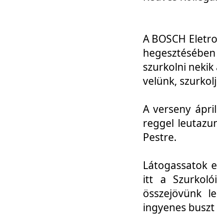
A BOSCH Eletro
hegesztésébe
szurkolni nekik
velünk, szurkol
A verseny ápri
reggel leutazu
Pestre.
Látogassatok e
itt a Szurkoló
összejövünk l
ingyenes buszt