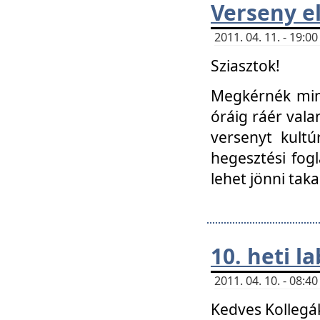
Verseny el
2011. 04. 11. - 19:
Sziasztok!
Megkérnék mind
óráig ráér vala
versenyt kultú
hegesztési fog
lehet jönni taka
10. heti l
2011. 04. 10. - 08:
Kedves Kollegá