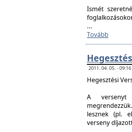
Ismét szeretné
foglalkozásoko
...
Tovább
Hegesztés
2011. 04. 05. - 09:
Hegesztési Verse
A versenyt 
megrendezzük.
lesznek (pl. e
verseny díjazo