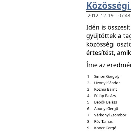
Közösségi
2012. 12. 19. - 07:
Idén is összesí
gyűjtöttek a ta
közösségi ösztö
értesítést, amik
Íme az eredmé
1
Simon Gergely
2
Uzonyi Sándor
3
Kozma Bálint
4
Fülöp Balázs
5
Bebők Balázs
6
Abonyi Gergő
7
Várkonyi Zsombor
8
Rév Tamás
9
Koncz Gergő