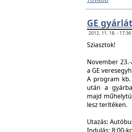
GE gyárlá
2012. 11. 18. - 17:
Sziasztok!
November 23.-á
a GE veresegyh
A program kb. 
után a gyárba
majd műhelytúr
lesz terítéken.
Utazás: Autóbu
Indulás: 8:00-k