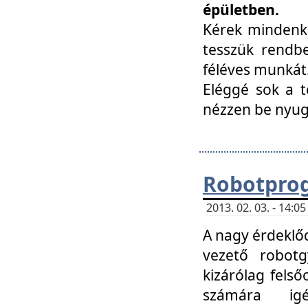
épületben.
Kérek mindenki
tesszük rendbe
féléves munkát
Eléggé sok a te
nézzen be nyu
Robotprog
2013. 02. 03. - 14:
A nagy érdeklőd
vezető robotg
kizárólag felső
számára ig