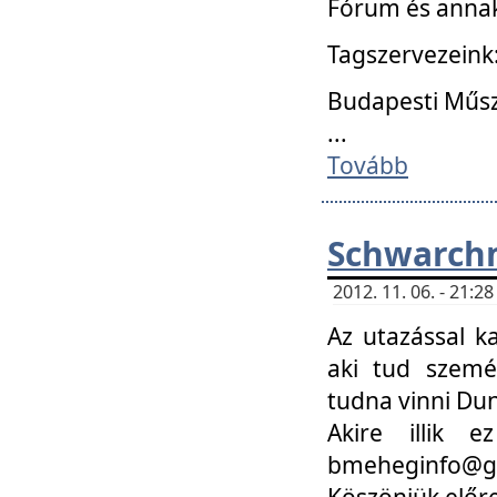
Fórum és annak
Tagszervezeink
Budapesti Műs
...
Tovább
Schwarchm
2012. 11. 06. - 21:
Az utazással k
aki tud szemé
tudna vinni Du
Akire illik 
bmeheginfo@gma
Köszönjük előre