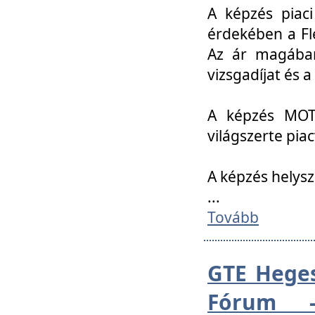
A képzés piac
érdekében a Fl
Az ár magában 
vizsgadíjat és a
A képzés MOT
világszerte pia
A képzés helys
...
Tovább
GTE Heges
Fórum -