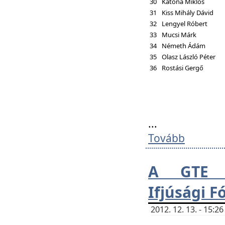
30
Katona Miklós
31
Kiss Mihály Dávid
32
Lengyel Róbert
33
Mucsi Márk
34
Németh Ádám
35
Olasz László Péter
36
Rostási Gergő
...
Tovább
A GTE H
Ifjúsági 
2012. 12. 13. - 15: