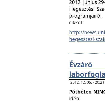
2012. június 2
Hegesztési Sza
programjairól,
cikket:
http://news.un
hegesztesi-szak
Évzáró 
laborfogl
2012. 12. 05. - 20:
Póthéten NIN
idén!