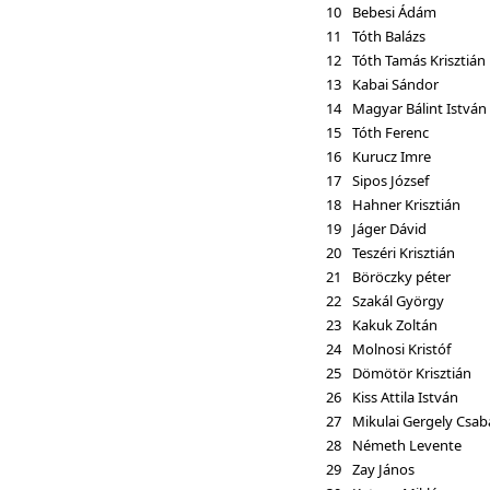
10
Bebesi Ádám
11
Tóth Balázs
12
Tóth Tamás Krisztián
13
Kabai Sándor
14
Magyar Bálint István
15
Tóth Ferenc
16
Kurucz Imre
17
Sipos József
18
Hahner Krisztián
19
Jáger Dávid
20
Teszéri Krisztián
21
Böröczky péter
22
Szakál György
23
Kakuk Zoltán
24
Molnosi Kristóf
25
Dömötör Krisztián
26
Kiss Attila István
27
Mikulai Gergely Csab
28
Németh Levente
29
Zay János