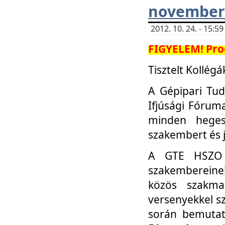
november 
2012. 10. 24. - 15:
FIGYELEM! Pro
Tisztelt Kollégá
A Gépipari Tu
Ifjúsági Fóru
minden heges
szakembert és 
A GTE HSZO I
szakembereinek
közös szakmai
versenyekkel sz
során bemutatk