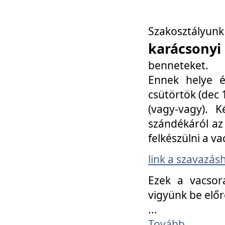
Szakosztály
karácsonyi
benneteket.
Ennek helye é
csütörtök (dec 1
(vagy-vagy). K
szándékáról az 
felkészülni a va
link a szavazás
Ezek a vacsor
vigyünk be előr
...
Tovább