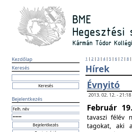
Kezdőlap
1
|
2
|
3
|
4
|
5
|
6
|
7
|
8
Hírek
Keresés
Évnyitó
2013. 02. 12. - 21:
Bejelentkezés
Február 19
tavaszi félév
tagokat, aki 