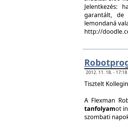
Jelentkezés: h
garantált, de
lemondaná vala
http://doodle.
Robotpro
2012. 11. 18. - 17:
Tisztelt Kollegi
A Flexman Robo
tanfolyam
ot i
szombati napo