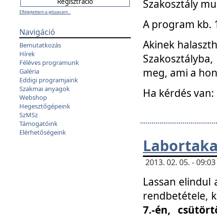
Szakosztály mu
Elfelejtettem a jelszavam...
A program kb. 1 
Navigáció
Akinek halaszth
Bemutatkozás
Hírek
Szakosztályba,
Féléves programunk
meg, ami a hon
Galéria
Eddigi programjaink
Szakmai anyagok
Ha kérdés van:
Webshop
Hegesztőgépeink
SzMSz
Támogatóink
Elérhetőségeink
Labortaka
2013. 02. 05. - 09:
Lassan elindul a
rendbetétele, k
7.-én, csütör