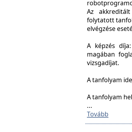
robotprogramoz
Az akkreditál
folytatott tan
elvégzése eset
A képzés díja
magában foglal
vizsgadíjat.
A tanfolyam ide
A tanfolyam he
...
Tovább