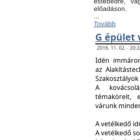
estebédre, va
előadáson.
...
Tovább
G épület 
2016. 11. 02. - 20
Idén immáro
az Alakításte
Szakosztályok
A kovácsolá
témaköreit, e
várunk minden
A vetélkedő id
A vetélkedő so