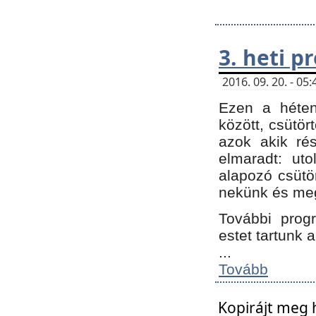
3. heti 
2016. 09. 20. - 0
Ezen a héte
között, csütör
azok akik ré
elmaradt: ut
alapozó csütör
nekünk és meg
További progr
estet tartunk 
...
Tovább
Kopirájt meg 