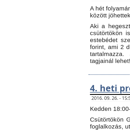
A hét folyamá
között jöhette
Aki a hegeszt
csütörtökön i
estebédet sze
forint, ami 2 
tartalmazza.
tagjainál lehet
4. heti 
2016. 09. 26. - 1
Kedden 18:00-t
Csütörtökön G
foglalkozás, ut