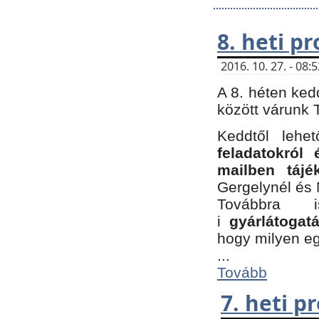
8. heti p
2016. 10. 27. - 08
A 8. héten ked
között várunk T
Keddtől leh
feladatokról
mailben tájé
Gergelynél és 
Továbbra 
i
gyárlátoga
hogy milyen e
...
Tovább
7. heti 