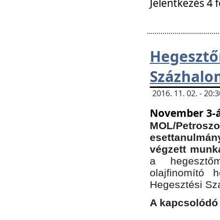
Jelentkezés 4 
Hegesz
Százhalo
2016. 11. 02. - 20
November 3-á
MOL/Petr
esettanulmá
végzett munká
a hegesztőm
olajfinomító 
Hegesztési Sz
A kapcsolódó