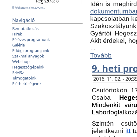
Idén is meghird
Elfelejtettem a jelszavam...
dokumentumba
kapcsolatban ke
Navigáció
Szakosztályunk 
Bemutatkozás
Gyártói Hegeszt
Hírek
Féléves programunk
Akit érdekel, h
Galéria
...
Eddigi programjaink
Tovább
Szakmai anyagok
Webshop
9. heti p
Hegesztőgépeink
SzMSz
Támogatóink
2016. 11. 02. - 20
Elérhetőségeink
Csütörtökön 17
Csaba
Hege
Mindenkit vár
Laborfoglalkoz
Szintén csüt
jelentkezni
itt
tu