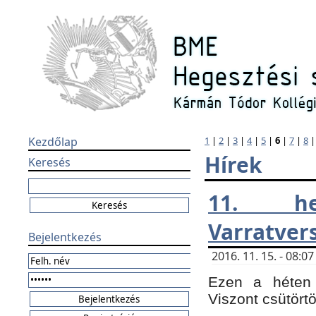
Kezdőlap
1
|
2
|
3
|
4
|
5
|
6
|
7
|
8
Hírek
Keresés
11. h
Varratver
Bejelentkezés
2016. 11. 15. - 08:
Ezen a héten 
Viszont csütört