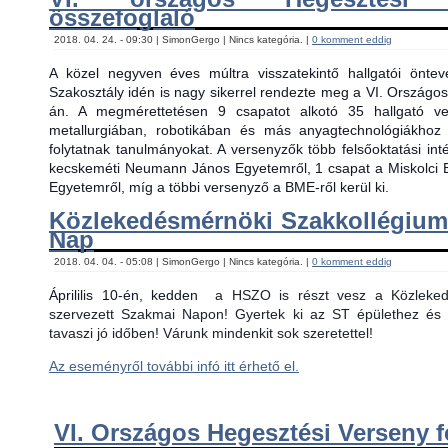
összefoglaló
2018. 04. 24. - 09:30 | SimonGergo | Nincs kategória. |
0 komment eddig
A közel negyven éves múltra visszatekintő hallgatói önt
Szakosztály idén is nagy sikerrel rendezte meg a VI. Országos
án. A megmérettetésen 9 csapatot alkotó 35 hallgató ver
metallurgiában, robotikában és más anyagtechnológiákhoz
folytatnak tanulmányokat. A versenyzők több felsőoktatási in
kecskeméti Neumann János Egyetemről, 1 csapat a Miskolci 
Egyetemről, míg a többi versenyző a BME-ről kerül ki.
Közlekedésmérnöki Szakkollégiu
Nap
2018. 04. 04. - 05:08 | SimonGergo | Nincs kategória. |
0 komment eddig
Áprililis 10-én, kedden
a HSZO is részt vesz a Közlekedé
szervezett Szakmai Napon! Gyertek ki az ST épülethez és 
tavaszi jó időben! Várunk mindenkit sok szeretettel!
Az eseményről további infó itt érhető el.
VI. Országos Hegesztési Verseny f