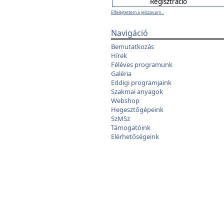
Elfelejtettem a jelszavam...
Navigáció
Bemutatkozás
Hírek
Féléves programunk
Galéria
Eddigi programjaink
Szakmai anyagok
Webshop
Hegesztőgépeink
SzMSz
Támogatóink
Elérhetőségeink