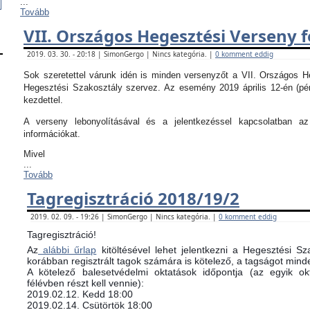
...
Tovább
VII. Országos Hegesztési Verseny f
2019. 03. 30. - 20:18 | SimonGergo | Nincs kategória. |
0 komment eddig
Sok szeretettel várunk idén is minden versenyzőt a VII. Országos 
Hegesztési Szakosztály szervez. Az esemény 2019 április 12-én (pé
kezdettel.
A verseny lebonyolításával és a jelentkezéssel kapcsolatban 
információkat.
Mivel
...
Tovább
Tagregisztráció 2018/19/2
2019. 02. 09. - 19:26 | SimonGergo | Nincs kategória. |
0 komment eddig
Tagregisztráció!
Az
alábbi űrlap
kitöltésével lehet jelentkezni a Hegesztési Sz
korábban regisztrált tagok számára is kötelező, a tagságot minde
​A kötelező balesetvédelmi oktatások időpontja (az egyik 
félévben részt kell vennie):
​2019.02.12. Kedd 18:00
2019.02.14. Csütörtök 18:00