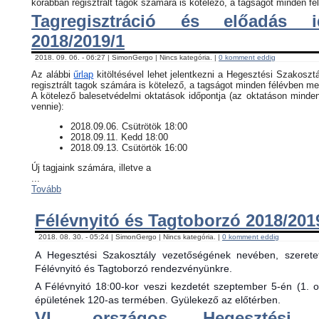
korábban regisztrált tagok számára is kötelező, a tagságot minden fél
Tagregisztráció és előadás i
2018/2019/1
2018. 09. 06. - 06:27 | SimonGergo | Nincs kategória. |
0 komment eddig
Az alábbi
űrlap
kitöltésével lehet jelentkezni a Hegesztési Szakosztá
regisztrált tagok számára is kötelező, a tagságot minden félévben meg
​A kötelező balesetvédelmi oktatások időpontja (az oktatáson minde
vennie):
​2018.09.06. Csütrötök 18:00
2018.09.11. Kedd 18:00
2018.09.13. Csütörtök 16:00
Új tagjaink számára, illetve a
...
Tovább
Félévnyitó és Tagtoborzó 2018/201
2018. 08. 30. - 05:24 | SimonGergo | Nincs kategória. |
0 komment eddig
A Hegesztési Szakosztály vezetőségének nevében, szerete
Félévnyitó és Tagtoborzó rendezvényünkre.
A Félévnyitó 18:00-kor veszi kezdetét szeptember 5-én (1. 
épületének 120-as termében. Gyülekező az előtérben.
VI. országos Hegesztési 