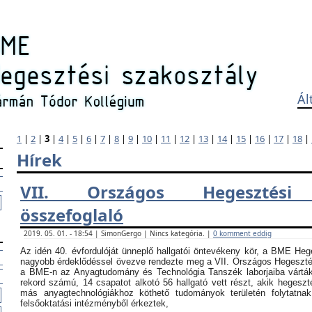
Ál
1
|
2
|
3
|
4
|
5
|
6
|
7
|
8
|
9
|
10
|
11
|
12
|
13
|
14
|
15
|
16
|
17
|
18
|
Hírek
VII. Országos Hegesztési
összefoglaló
2019. 05. 01. - 18:54 | SimonGergo | Nincs kategória. |
0 komment eddig
Az idén 40. évfordulóját ünneplő hallgatói öntevékeny kör, a BME Heg
nagyobb érdeklődéssel övezve rendezte meg a VII. Országos Hegesztési
a BME-n az Anyagtudomány és Technológia Tanszék laborjaiba vártá
rekord számú, 14 csapatot alkotó 56 hallgató vett részt, akik hegeszt
más anyagtechnológiákhoz köthető tudományok területén folytatna
felsőoktatási intézményből érkeztek,