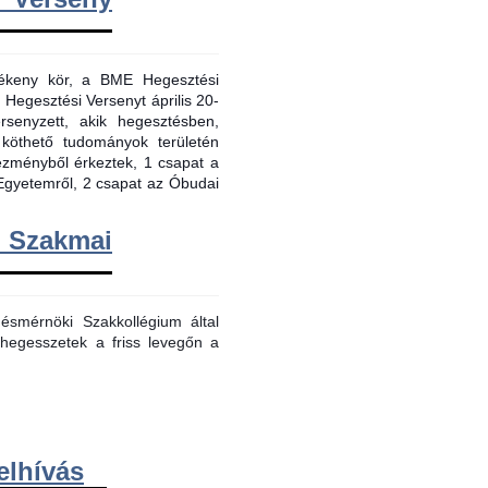
evékeny kör, a BME Hegesztési
 Hegesztési Versenyt április 20-
senyzett, akik hegesztésben,
 köthető tudományok területén
tézményből érkeztek, 1 csapat a
Egyetemről, 2 csapat az Óbudai
m Szakmai
smérnöki Szakkollégium által
hegesszetek a friss levegőn a
elhívás