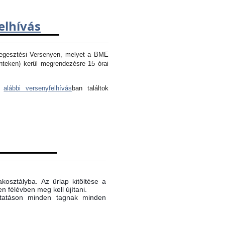
elhívás
Hegesztési Versenyen, melyet a BME
nteken) kerül megrendezésre 15 órai
az
alábbi versenyfelhívás
ban találtok
akosztályba. Az űrlap kitöltése a
n félévben meg kell újítani.
oktatáson minden tagnak minden