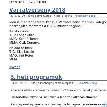
2019.02.19. Kedd 18:00
Varratverseny 2018
2018. 12. 20. - 10:06 | SimonGergo | Nincs kategória. |
0 komment eddig
Idén is megrendezésre került a Varratverseny, melynek kategóri
Köszönjük a részvételt a HSZO minden tagjának!
Kezdő szinten:
TIG: Langa Júlia
MAG: Szabó Tamás
MMA: Csík Dorottya
Haladó szinten:
TIG: Kiss László
MAG: Hirt Péter
MMA:
...
Tovább
3. heti programok
2018. 09. 17. - 07:34 | SimonGergo | Nincs kategória. |
0 komment eddig
A héten kedden a szokásos időben 18-20 óra között lehet jönni heges
Csütörtökön
rektori szünet miatt
a laborfoglalkozás elmarad!
Aki még esetleg nem tette volna meg,
a tagregisztráció ezen az
űrl