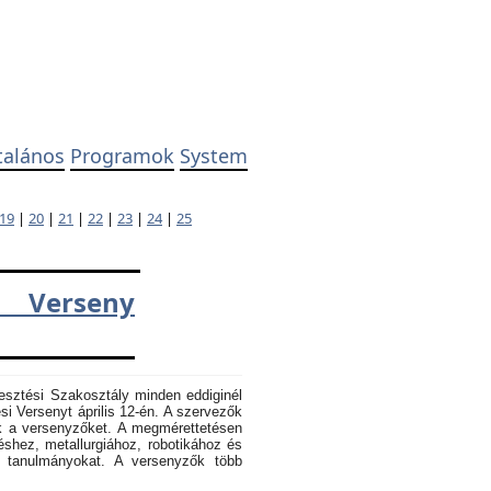
talános
Programok
System
19
|
20
|
21
|
22
|
23
|
24
|
25
 Verseny
esztési Szakosztály minden eddiginél
 Versenyt április 12-én. A szervezők
k a versenyzőket. A megmérettetésen
éshez, metallurgiához, robotikához és
k tanulmányokat. A versenyzők több