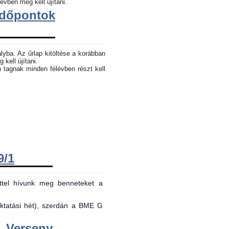
évben meg kell újítani.
dőpontok
lyba. Az űrlap kitöltése a korábban
 kell újítani.
n tagnak minden félévben részt kell
9/1
ttel hívunk meg benneteket a
oktatási hét), szerdán a BME G
Verseny