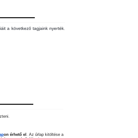
áit a következő tagjaink nyerték.
zteni.
ap
on érhető el
.
Az űrlap kitöltése a