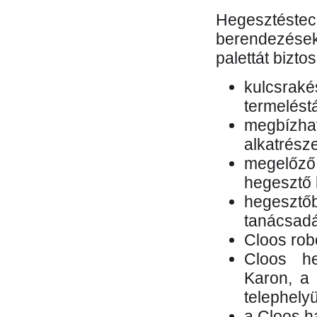
Hegesztés
berendezések 
palettát bizto
kulcsr
termelés
megbízh
alkatrésze
megelőző
hegesztő 
hegesztő
tanácsad
Cloos rob
Cloos he
Karon, a 
telephely
a Cloos h