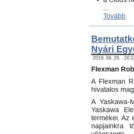
...
Tovább
Bemutatk
Nyári Egy
2019. 08. 29. - 20:
Flexman Robo
A Flexman Ro
hivatalos mag
A Yaskawa-Mo
Yaskawa Elec
termékei. Az e
napjainkra t