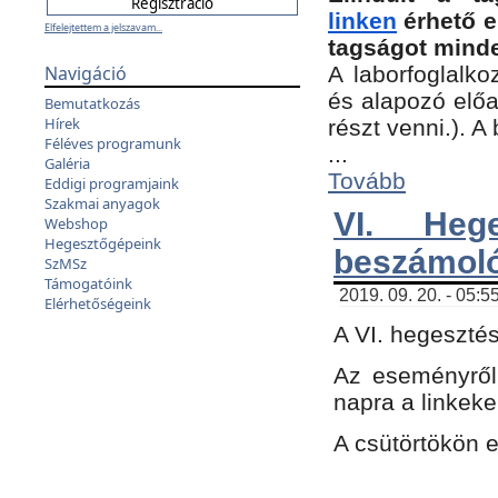
linken
érhető e
Elfelejtettem a jelszavam...
tagságot minde
Navigáció
A laborfoglalko
és alapozó előa
Bemutatkozás
Hírek
részt venni.). 
Féléves programunk
...
Galéria
Tovább
Eddigi programjaink
Szakmai anyagok
VI. Heg
Webshop
Hegesztőgépeink
beszámol
SzMSz
Támogatóink
2019. 09. 20. - 05:5
Elérhetőségeink
A VI. hegeszté
Az eseményről
napra a linkeke
A csütörtökön 