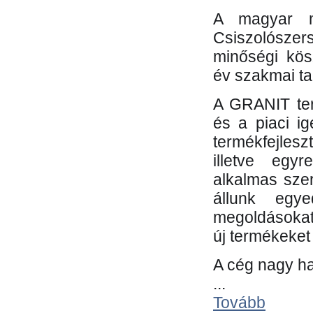
A magyar m
Csiszolósze
minőségi kös
év szakmai tap
A GRANIT ter
és a piaci i
termékfejles
illetve egy
alkalmas sze
állunk egye
megoldásokat
új termékeket 
A cég nagy ha
...
Tovább