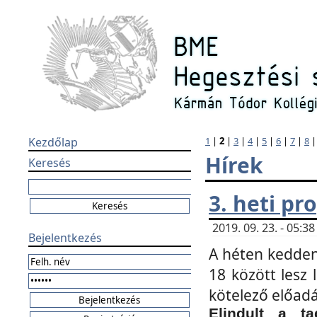
Kezdőlap
1
|
2
|
3
|
4
|
5
|
6
|
7
|
8
Hírek
Keresés
3. heti p
2019. 09. 23. - 05:
Bejelentkezés
A héten kedden
18 között lesz 
kötelező előad
Elindult a ta