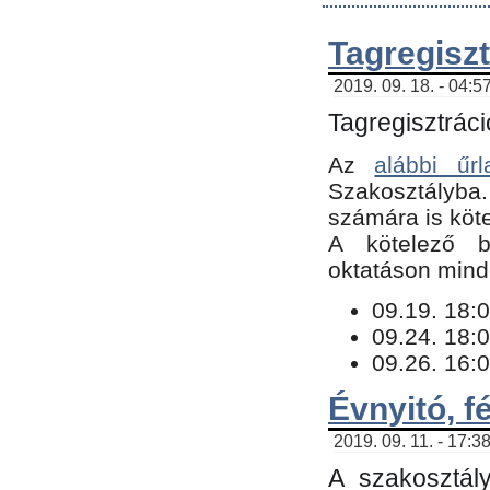
Tagregiszt
2019. 09. 18. - 04:5
Tagregisztráci
Az
alábbi űrl
Szakosztályba.
számára is köte
​A kötelező b
oktatáson minde
09.19. 18:0
09.24. 18:0
09.26. 16:0
Évnyitó, f
2019. 09. 11. - 17:3
A szakosztál