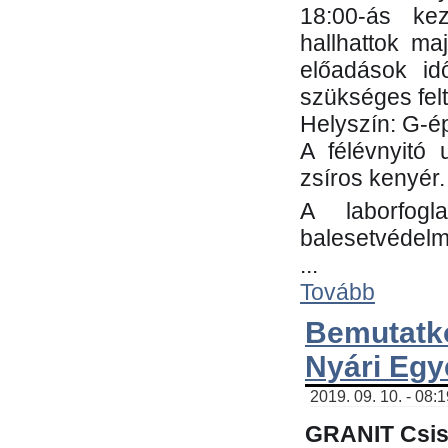
18:00-ás kez
hallhattok ma
előadások id
szükséges fel
Helyszín: G-ép
A félévnyitó 
zsíros kenyér.
A laborfogl
balesetvédelm
...
Tovább
Bemutatk
Nyári Egy
2019. 09. 10. - 08:
GRANIT Csis