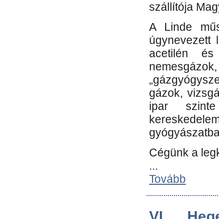
szállítója Ma
A Linde műs
úgynevezett 
acetilén és
nemesgáz
„gázgyógysze
gázok, vizsg
ipar szin
kereskedele
gyógyászatb
Cégünk a leg
...
Tovább
VI. Heg