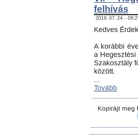
felhívás
2019. 07. 24. - 09:
Kedves Érdek
A korábbi év
a Hegesztési
Szakosztály 
között.
...
Tovább
Kopirájt meg 