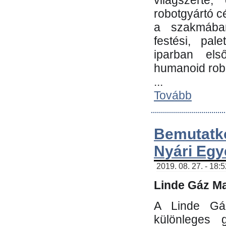
világszerte
robotgyártó c
a szakmában:
festési, pale
iparban els
humanoid robo
...
Tovább
Bemutatk
Nyári Egy
2019. 08. 27. - 18:
Linde Gáz Ma
A Linde Gáz
különleges 