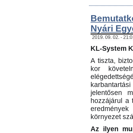
Bemutatk
Nyári Egy
2019. 09. 02. - 21:
KL-System Kf
A tiszta, bi
kor követe
elégedettség
karbantartás
jelentősen m
hozzájárul a
eredmények e
környezet sz
Az ilyen mu