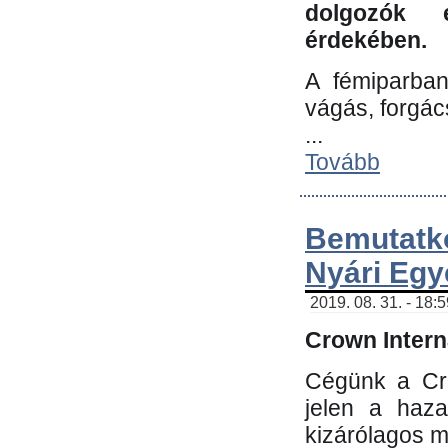
dolgozók 
érdekében.
A fémiparba
vágás, forgác
...
Tovább
Bemutatk
Nyári Egy
2019. 08. 31. - 18:
Crown Interna
Cégünk a Cro
jelen a haz
kizárólagos m