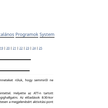
talános
Programok
System
19
|
20
|
21
|
22
|
23
|
24
|
25
enneteket róluk, hogy semmiről ne
tettel. Helyette az ATT-n tartott
hallgatni. Az előadások 8:30-kor
tesen a megjelenésért aktivitási pont