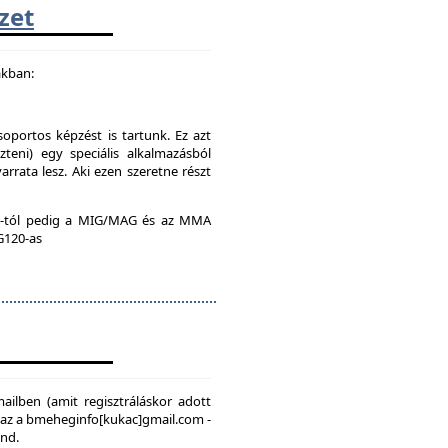
zet
akban:
soportos képzést is tartunk. Ez azt
teni) egy speciális alkalmazásból
rrata lesz. Aki ezen szeretne részt
:00-tól pedig a MIG/MAG és az MMA
 G120-as
mailben (amit regisztráláskor adott
, az a bmeheginfo[kukac]gmail.com -
ond.