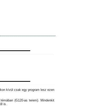
okon kívül csak egy program lesz ezen
s témában (G120-as terem). Mindenkit
ől is.