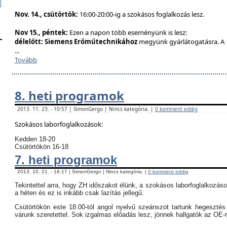
Nov. 14., csütörtök:
16:00-20:00-ig a szokásos foglalkozás lesz.
Nov 15., péntek:
Ezen a napon több eseményünk is lesz:
délelőtt:
Siemens Erőműtechnikához
megyünk gyárlátogatásra. A
...
Tovább
8. heti programok
2013. 11. 23. - 10:57 | SimonGergo | Nincs kategória. |
0 komment eddig
Szokásos laborfoglalkozások:
Kedden 18-20
Csütörtökön 16-18
7. heti programok
2013. 10. 21. - 16:17 | SimonGergo | Nincs kategória. |
0 komment eddig
Tekintettel arra, hogy ZH időszakot élünk, a szokásos laborfoglalkozás
a héten és ez is inkább csak lazítás jellegű.
Csütörtökön este 18.00-tól angol nyelvű szeánszot tartunk hegeszté
várunk szeretettel. Sok izgalmas előadás lesz, jönnek hallgatók az OE-r