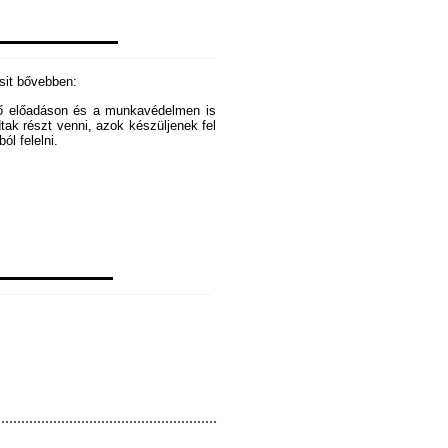
csit bővebben:
ező előadáson és a munkavédelmen is
dtak részt venni, azok készüljenek fel
ól felelni.