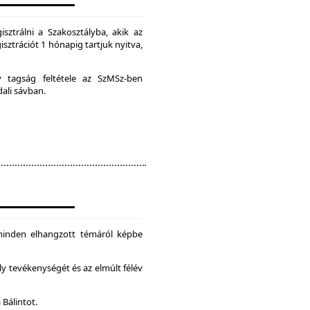
isztrálni a Szakosztályba, akik az
isztrációt 1 hónapig tartjuk nyitva,
ív tagság feltétele az SzMSz-ben
dali sávban.
 minden elhangzott témáról képbe
ly tevékenységét és az elmúlt félév
 Bálintot.