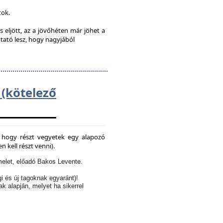
tok.
s eljött, az a jövőhéten már jöhet a
utató lesz, hogy nagyjából
kötelező
e, hogy részt vegyetek egy alapozó
 kell részt venni).
elet, előadó Bakos Levente.
i és új tagoknak egyaránt)!
ak alapján, melyet ha sikerrel