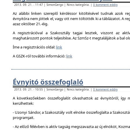
2013. 09. 21. - 11:47 | SimonGergo | Nincs kategória. |
0 komment eddig
Az alábbi linken szereplő kérdéssor kitöltésével tudnak azok reg
évnyitóra nem jöttek el, vagy ott nem töltötték ki a táblázatot. A reg
azaz október 21.-éig.
A regisztrációval a Szakosztály tagjai lesztek, viszont az akt
maghatározott pontok teljesítése. Az SzmSz-t megtaláljátok a bal ol
Íme a regisztrációs oldal:
link
A GSZK-ról további információ:
link
Évnyitó összefoglaló
2013. 09. 21. - 10:55 | SimonGergo | Nincs kategória. |
0 komment eddig
A következőekben összefoglalót olvashattok az évnyitóról, így
kerülhettek:
- Uzonyi Sándor, a Szakosztály volt elnöke összefoglalta a Szakosztá
programjait.
- Az előző félévben is aktív tagság megszavazta az új elnököt, Kozma