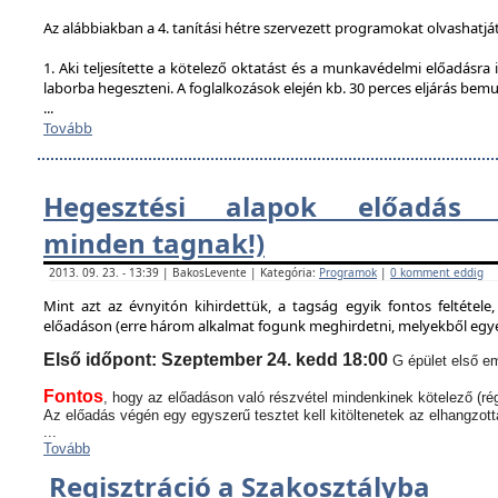
Az alábbiakban a 4. tanítási hétre szervezett programokat olvashatjá
1. Aki teljesítette a kötelező oktatást és a munkavédelmi előadásra i
laborba hegeszteni. A foglalkozások elején kb. 30 perces eljárás bem
...
Tovább
Hegesztési alapok előadás (
minden tagnak!)
2013. 09. 23. - 13:39 | BakosLevente | Kategória:
Programok
|
0 komment eddig
Mint azt az évnyitón kihirdettük, a tagság egyik fontos feltétel
előadáson (erre három alkalmat fogunk meghirdetni, melyekből egyen
Első időpont: Szeptember 24. kedd 18:00
G épület első em
Fontos
, hogy az előadáson való részvétel mindenkinek kötelező (rég
Az előadás végén egy egyszerű tesztet kell kitöltenetek az elhangzott
...
Tovább
Regisztráció a Szakosztályba