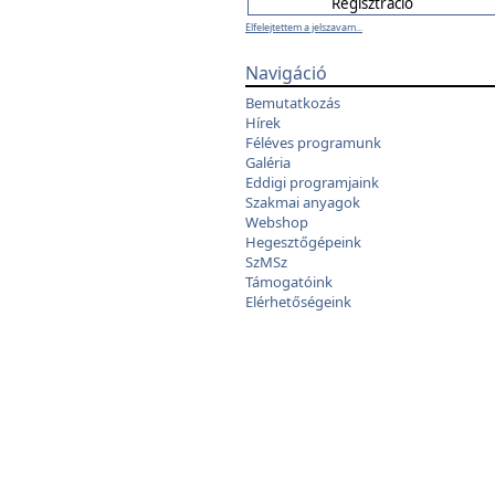
Elfelejtettem a jelszavam...
Navigáció
Bemutatkozás
Hírek
Féléves programunk
Galéria
Eddigi programjaink
Szakmai anyagok
Webshop
Hegesztőgépeink
SzMSz
Támogatóink
Elérhetőségeink