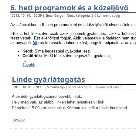
6. heti programok és a közeljövő
2013. 10. 14. - 20:39 | SimonGergo | Nincs kategória. |
0 komment eddig
Az alábbiakban a 6. heti programokról és a közeljövőről olvashattok ki
Ettől a héttől kezdve csak azok jöhetnek gyakorlatra, akik a kötel
részt vettek. Ezt ellenőrizni fogjuk. Akik valamelyik előadáson nem tu
az anyagból (
itt
) és keressék a laborfelelőst, hogy le tudjanak az anyagb
K
edd:
Sima hegesztési gyakorlat lesz.
Csütörtök:
16:00-tól kezdve hegesztési gyakorlat,
...
Tovább
Linde gyárlátogatás
2013. 10. 09. - 20:10 | SimonGergo | Nincs kategória. |
0 komment eddig
A pénteki gyárlátogatásról bővebb infók:
Hely még van, az alábbi linken lehet jelentkezni:
link
Pénteken 15:00-kor indulunk a Kármán koli elől a Linde budapesti
...
Tovább