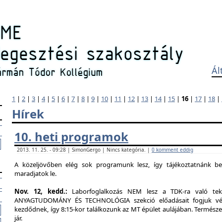
Ál
1
|
2
|
3
|
4
|
5
|
6
|
7
|
8
|
9
|
10
|
11
|
12
|
13
|
14
|
15
|
16
|
17
|
18
|
Hírek
10. heti programok
2013. 11. 25. - 09:28 | SimonGergo | Nincs kategória. |
0 komment eddig
A közeljövőben elég sok programunk lesz, így tájékoztatnánk b
maradjatok le.
Nov. 12, kedd.:
Laborfoglalkozás NEM lesz a TDK-ra való tekin
ANYAGTUDOMÁNY ÉS TECHNOLÓGIA szekció előadásait fogjuk végig
kezdődnek, így 8:15-kor találkozunk az MT épület aulájában. Természe
jár.