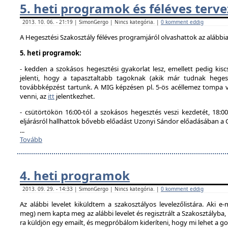
5. heti programok és féléves terve
2013. 10. 06. - 21:19 | SimonGergo | Nincs kategória. |
0 komment eddig
A Hegesztési Szakosztály féléves programjáról olvashattok az alábbi
5. heti programok:
- kedden a szokásos hegesztési gyakorlat lesz, emellett pedig kisc
jelenti, hogy a tapasztaltabb tagoknak (akik már tudnak hegesz
továbbképzést tartunk. A MIG képzésen pl. 5-ös acéllemez tompa va
venni, az
itt
jelentkezhet.
- csütörtökön 16:00-tól a szokásos hegesztés veszi kezdetét, 18
eljárásról hallhattok bővebb előadást Uzonyi Sándor előadásában a
...
Tovább
4. heti programok
2013. 09. 29. - 14:33 | SimonGergo | Nincs kategória. |
0 komment eddig
Az alábbi levelet kiküldtem a szakosztályos levelezőlistára. Aki e-
meg) nem kapta meg az alábbi levelet és regisztrált a Szakosztályba
ra küldjön egy emailt, és megpróbálom kideríteni, hogy mi lehet a g