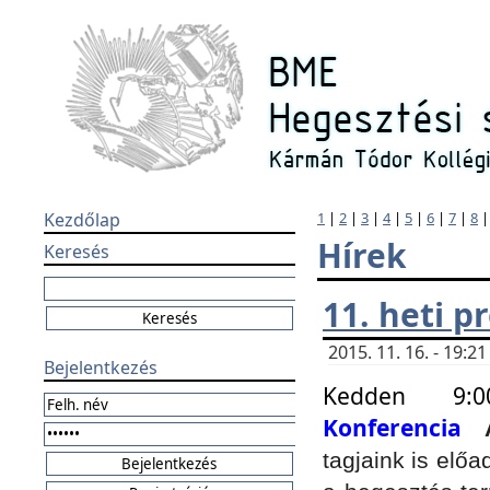
Kezdőlap
1
|
2
|
3
|
4
|
5
|
6
|
7
|
8
Hírek
Keresés
11. heti 
2015. 11. 16. - 19:
Bejelentkezés
Kedden 9:
Konferencia
tagjaink is elő