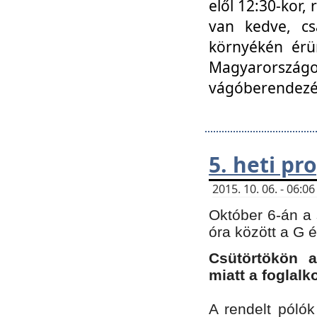
elől 12:30-kor,
van kedve, cs
környékén érün
Magyarországo
vágóberendezé
5. heti p
2015. 10. 06. - 06:
Október 6-án a 
óra között a G 
Csütörtökön a
miatt a foglal
A rendelt póló