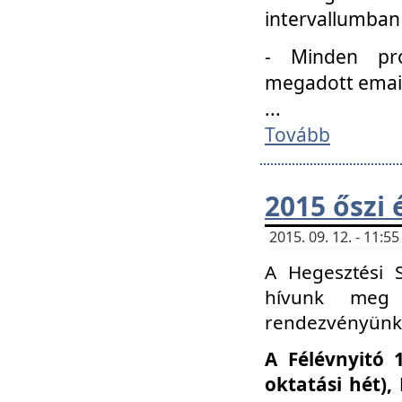
intervallumban
- Minden pro
megadott email 
...
Tovább
2015 őszi 
2015. 09. 12. - 11:
A Hegesztési S
hívunk meg 
rendezvényünk
A Félévnyitó 
oktatási hét)