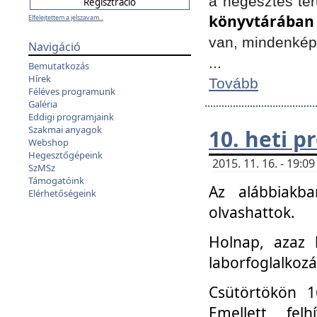
a hegesztés ter
könyvtárában
Elfelejtettem a jelszavam...
van, mindenké
Navigáció
...
Bemutatkozás
Hírek
Tovább
Féléves programunk
Galéria
Eddigi programjaink
Szakmai anyagok
10. heti 
Webshop
Hegesztőgépeink
2015. 11. 16. - 19:
SzMSz
Támogatóink
Az alábbiakb
Elérhetőségeink
olvashattok.
Holnap, azaz 
laborfoglalkozá
Csütörtökön 16
Emellett fe