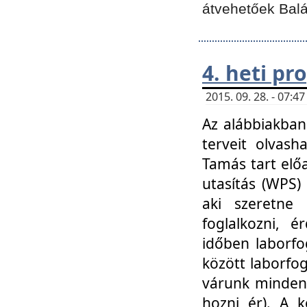
átvehetőek Balá
4. heti p
2015. 09. 28. - 07:
Az alábbiakban 
terveit olvash
Tamás tart elő
utasítás (WPS)
aki szeretne k
foglalkozni, 
időben laborfo
között laborfog
várunk mindenk
hozni ér). A 