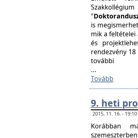
Szakkollégi
"
Doktorandusz
is megismerhet
mik a feltétele
és projektleh
rendezvény 18 
további
...
Tovább
9. heti p
2015. 11. 16. - 19:
Korábban má
szemeszterben