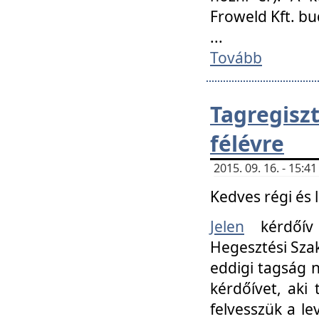
Froweld Kft. bu
...
Tovább
Tagregis
félévre
2015. 09. 16. - 15:
Kedves régi és 
Jelen
kérdőív 
Hegesztési Szak
eddigi tagság n
kérdőívet, aki
felvesszük a le