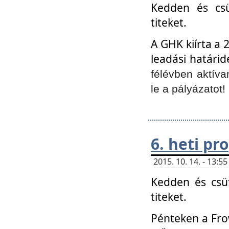
Kedden és csü
titeket.
A GHK kiírta a 
leadási határid
félévben aktíva
le a pályázatot!
6. heti p
2015. 10. 14. - 13:
Kedden és csüt
titeket.
Pénteken a Frow