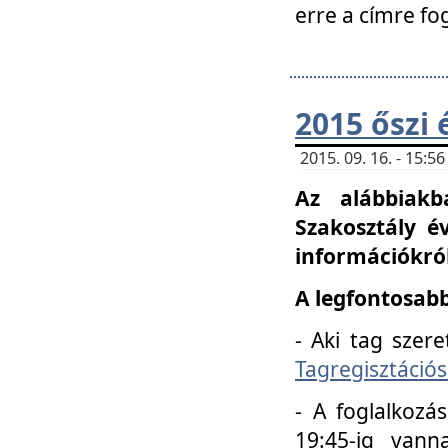
erre a címre fo
2015 őszi 
2015. 09. 16. - 15:
Az alábbiakb
Szakosztály é
információkról
A legfontosabb
- Aki tag szere
Tagregisztációs
- A foglalkozá
19:45-ig vann