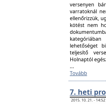
versenyen bár
varratoknál ne
ellenőrizzük, u
kötést nem hoz
dokumentumban 
kategóriába
lehetőséget bi
teljesítő ver
Holnaptól egés
...
Tovább
7. heti p
2015. 10. 21. - 14: