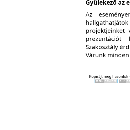
Gyülekező az e
Az eseményen
hallgathatjáto
projektjeinket
prezentációt
Szakosztály ér
Várunk minden 
Kopirájt meg hasonlók -