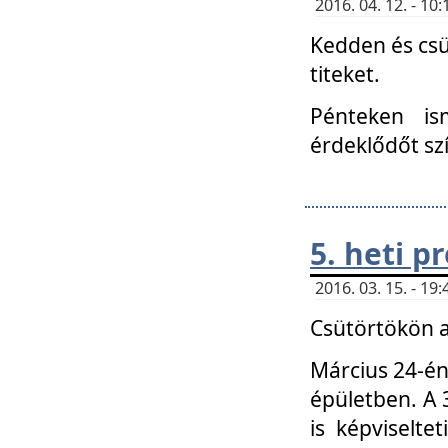
2016. 04. 12. - 1
Kedden és csü
titeket.
Pénteken is
érdeklődőt sz
5. heti 
2016. 03. 15. - 1
Csütörtökön a
Március 24-én
épületben. A 
is képviselte