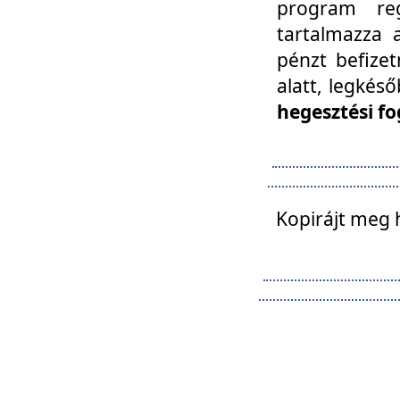
program reg
tartalmazza a
pénzt befizet
alatt, legkés
hegesztési fo
Kopirájt meg 