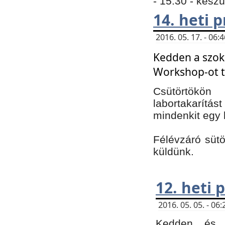
- 15:30 - kész
14. heti
2016. 05. 17. - 06
Kedden a szoká
Workshop-ot t
Csütörtökön
labortakarítást
mindenkit egy 
Félévzáró sütö
küldünk.
12. heti
2016. 05. 05. - 0
Kedden és c