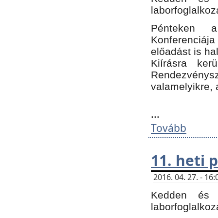
laborfoglalkoz
Pénteken 
Konferenciá
előadást is h
Kiírásra ke
Rendezvénysze
valamelyikre, 
...
Tovább
11. heti
2016. 04. 27. - 1
Kedden és c
laborfoglalkoz