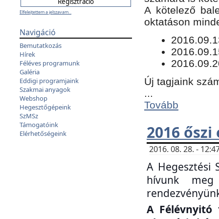
​A kötelező bal
Elfelejtettem a jelszavam...
oktatáson minde
Navigáció
​2016.09.
Bemutatkozás
2016.09.1
Hírek
2016.09.2
Féléves programunk
Galéria
Új tagjaink szám
Eddigi programjaink
Szakmai anyagok
...
Webshop
Tovább
Hegesztőgépeink
SzMSz
Támogatóink
2016 őszi
Elérhetőségeink
2016. 08. 28. - 12
A Hegesztési 
hívunk meg 
rendezvényünk
A Félévnyitó 