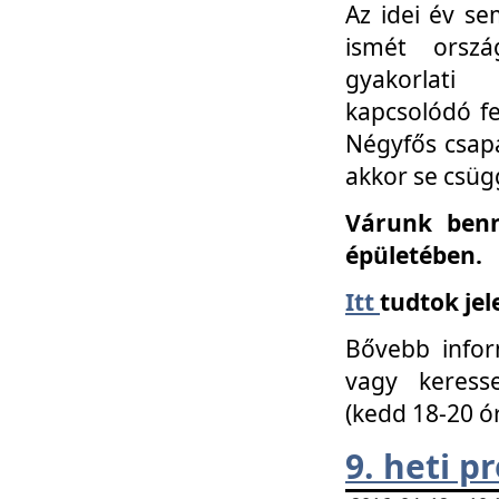
Az idei év se
ismét orszá
gyakorlati
kapcsolódó f
Négyfős csap
akkor se csüg
Várunk benn
épületében.
Itt
tudtok jel
Bővebb infor
vagy keress
(kedd 18-20 ó
9. heti 