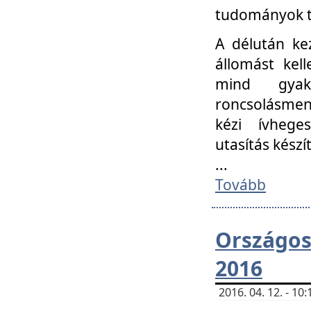
tudományok t
A délután ke
állomást kell
mind gyako
roncsolásmen
kézi ívheges
utasítás készít
...
Tovább
Országo
2016
2016. 04. 12. - 1