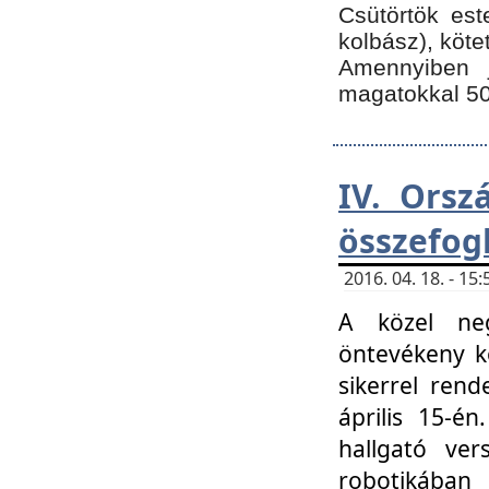
Csütörtök est
kolbász), köte
Amennyiben 
magatokkal 50
IV. Orsz
összefog
2016. 04. 18. - 1
A közel neg
öntevékeny k
sikerrel ren
április 15-é
hallgató ver
robotikába