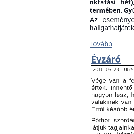
oktatási hét
termében. Gyü
Az eseménye
hallgathatjáto
...
Tovább
Évzáró
2016. 05. 23. - 06
Vége van a fé
értek. Innent
nagyon lesz, 
valakinek van
Erről később é
Póthét szerdá
látjuk tagjaink