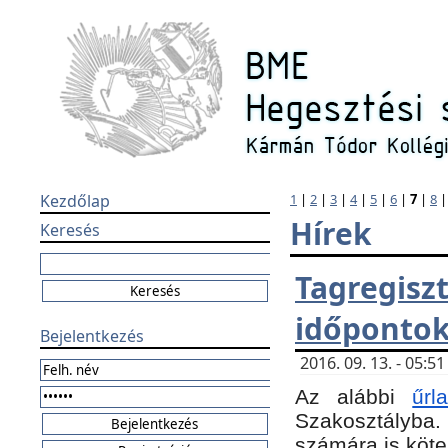
Kezdőlap
1
|
2
|
3
|
4
|
5
|
6
|
7
|
8
Hírek
Keresés
Tagregi
időponto
Bejelentkezés
2016. 09. 13. - 05:
Az alábbi
űr
Szakosztályba.
számára is köte