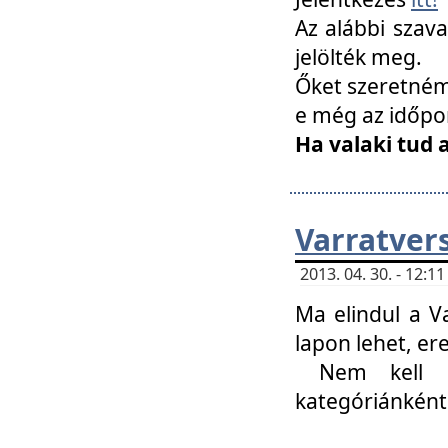
Az alábbi szav
jelölték meg.
Őket szeretném 
e még az időpo
Ha valaki tud 
Varratver
2013. 04. 30. - 12:
Ma elindul a V
lapon lehet, er
Nem kell mi
kategóriánként 