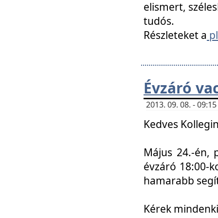
elismert, széle
tudós.
Részleteket a
pl
Évzáró va
2013. 09. 08. - 09:
Kedves Kollegin
Május 24.-én, 
évzáró 18:00-ko
hamarabb segít
Kérek mindenkit