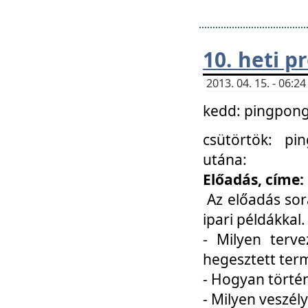
10. heti 
2013. 04. 15. - 06:
kedd: pingpong 
csütörtök: pi
utána:
Előadás, címe:
Az előadás sor
ipari példákkal
- Milyen terve
hegesztett ter
- Hogyan törté
- Milyen veszély