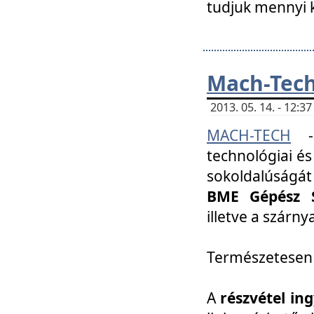
tudjuk mennyi k
Mach-Tech 
2013. 05. 14. - 12:
MACH-TECH
technológiai és
sokoldalúságát
BME Gépész S
illetve a szárn
Természetesen
A
részvétel in