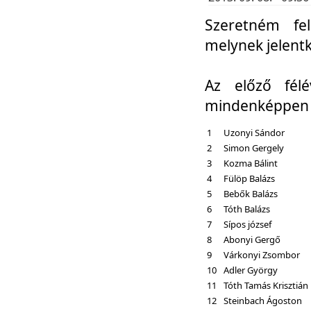
Szeretném fel
melynek jelent
Az előző fél
mindenképpen a
1
Uzonyi Sándor
2
Simon Gergely
3
Kozma Bálint
4
Fülöp Balázs
5
Bebők Balázs
6
Tóth Balázs
7
Sípos józsef
8
Abonyi Gergő
9
Várkonyi Zsombor
10
Adler György
11
Tóth Tamás Krisztián
12
Steinbach Ágoston