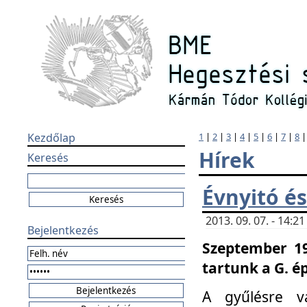
Kezdőlap
1
|
2
|
3
|
4
|
5
|
6
|
7
|
8
Hírek
Keresés
Évnyitó és
2013. 09. 07. - 14:
Bejelentkezés
Szeptember 19
tartunk a G. é
A gyűlésre v