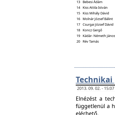
13
Bebesi Ádám
14
Kiss Attila István
15
Kiss Mihály Dávid
16
Molnár József Bálint
17
Csurgai József Dávid
18
Koncz Gergő
19
Kádár- Németh Jáno
20
Rév Tamás
Technikai
2013. 09. 02. - 15:
Elnézést a tec
függetlenül a 
elérhető.