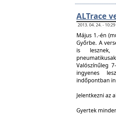
ALTrace v
2013. 04. 24. - 10:
Május 1.-én (m
Győrbe. A vers
is lesznek
pneumatikusak
Valószínűleg 7
ingyenes lesz
indőpontban in
Jelentkezni az a
Gyertek mindenk