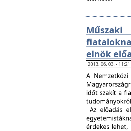
Műsza
fiatalokn
elnök elő
2013. 06. 03. - 11:
A Nemzetközi 
Magyarországr
időt szakít a f
tudományokról 
Az előadás el
egyetemisták
érdekes lehet,