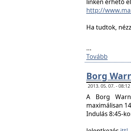
linken érhető el
http://www.mac
Ha tudtok, nézz
...
Tovább
Borg Warn
2013. 05. 07. - 08:
A Borg Warne
maximálisan 14 
Indulás 8:45-ko
Jelentkezés
itt!