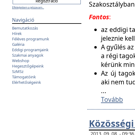
Szakosztályban
Elfelejtettem a jelszavam...
Fontos
:
Navigáció
az eddigi 
Bemutatkozás
Hírek
jeleznie ke
Féléves programunk
Galéria
A gyűlés az
Eddigi programjaink
a régi tago
Szakmai anyagok
Webshop
kérünk min
Hegesztőgépeink
SzMSz
Az új tago
Támogatóink
aki nem tud
Elérhetőségeink
...
Tovább
Közösségi
2013. 09. 08. - 09: