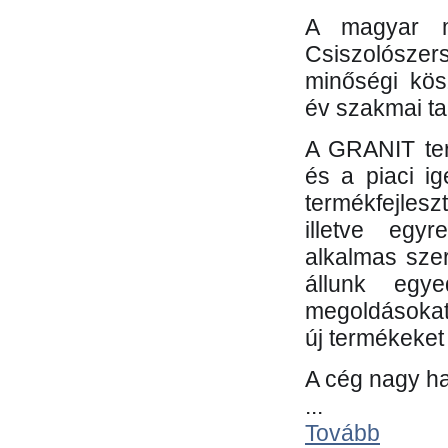
A magyar m
Csiszolósze
minőségi kös
év szakmai tap
A GRANIT ter
és a piaci i
termékfejles
illetve egy
alkalmas sze
állunk egye
megoldásokat
új termékeket 
A cég nagy ha
...
Tovább