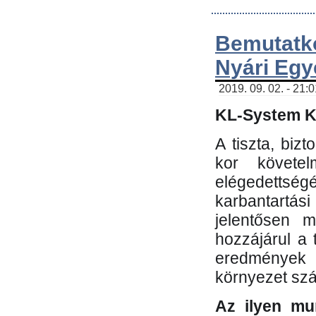
Bemutatk
Nyári Egy
2019. 09. 02. - 21:
KL-System Kf
A tiszta, bi
kor követe
elégedettség
karbantartás
jelentősen m
hozzájárul a
eredmények e
környezet sz
Az ilyen mu