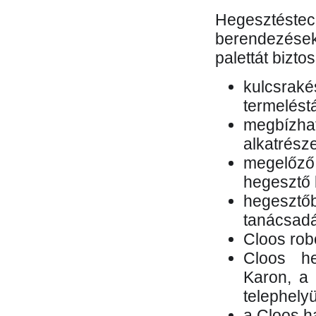
Hegesztés
berendezések 
palettát bizto
kulcsr
termelés
megbízh
alkatrésze
megelőző
hegesztő 
hegesztő
tanácsad
Cloos rob
Cloos he
Karon, a 
telephely
a Cloos h