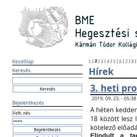
Kezdőlap
1
|
2
|
3
|
4
|
5
|
6
|
7
|
8
Hírek
Keresés
3. heti p
2019. 09. 23. - 05:
Bejelentkezés
A héten kedden
18 között lesz 
kötelező előad
Elindult a ta