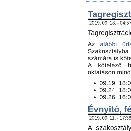
Tagregiszt
2019. 09. 18. - 04:5
Tagregisztráci
Az
alábbi űrl
Szakosztályba.
számára is köte
​A kötelező b
oktatáson minde
09.19. 18:0
09.24. 18:0
09.26. 16:0
Évnyitó, f
2019. 09. 11. - 17:3
A szakosztál