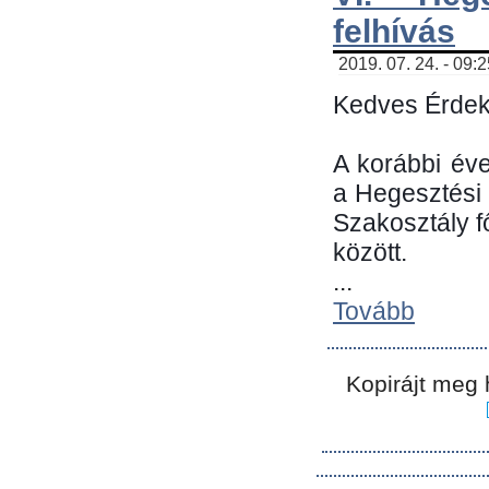
felhívás
2019. 07. 24. - 09:
Kedves Érdek
A korábbi év
a Hegesztési
Szakosztály 
között.
...
Tovább
Kopirájt meg 