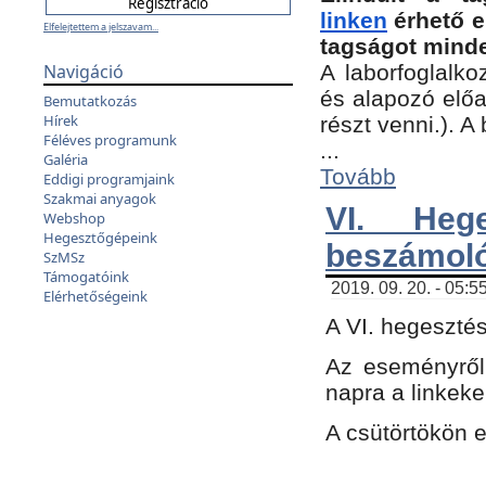
linken
érhető e
Elfelejtettem a jelszavam...
tagságot minde
Navigáció
A laborfoglalko
és alapozó előa
Bemutatkozás
Hírek
részt venni.). 
Féléves programunk
...
Galéria
Tovább
Eddigi programjaink
Szakmai anyagok
VI. Heg
Webshop
Hegesztőgépeink
beszámol
SzMSz
Támogatóink
2019. 09. 20. - 05:5
Elérhetőségeink
A VI. hegeszté
Az eseményről
napra a linkeke
A csütörtökön 