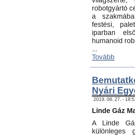
világszerte
robotgyártó c
a szakmában:
festési, pale
iparban els
humanoid robo
...
Tovább
Bemutatk
Nyári Egy
2019. 08. 27. - 18:
Linde Gáz Ma
A Linde Gáz
különleges 