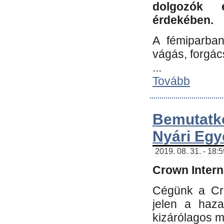
dolgozók 
érdekében.
A fémiparba
vágás, forgác
...
Tovább
Bemutatk
Nyári Egy
2019. 08. 31. - 18:
Crown Interna
Cégünk a Cro
jelen a haz
kizárólagos m