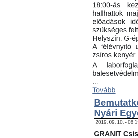
18:00-ás kez
hallhattok ma
előadások id
szükséges fel
Helyszín: G-ép
A félévnyitó 
zsíros kenyér.
A laborfogl
balesetvédelm
...
Tovább
Bemutatk
Nyári Egy
2019. 09. 10. - 08:
GRANIT Csis