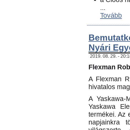
...
Tovább
Bemutatk
Nyári Egy
2019. 08. 29. - 20:
Flexman Robo
A Flexman Ro
hivatalos mag
A Yaskawa-Mo
Yaskawa Elec
termékei. Az e
napjainkra t