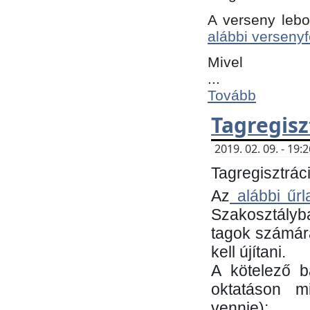
A verseny lebo
alábbi versenyf
Mivel
...
Tovább
Tagregisz
2019. 02. 09. - 19
Tagregisztráci
Az
alábbi űrl
Szakosztályb
tagok számára
kell újítani.
​A kötelező 
oktatáson m
vennie):