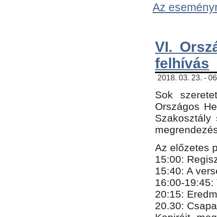
Az eseményről
VI. Orsz
felhívás
2018. 03. 23. - 0
Sok szerete
Országos He
Szakosztály 
megrendezésr
Az előzetes 
15:00: Regis
15:40: A ver
16:00-19:45:
20:
​15​
: Eredm
​20.30: Csapa