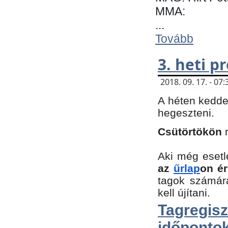
MMA:
...
Tovább
3. heti 
2018. 09. 17. - 0
A héten kedde
hegeszteni.
Csütörtökön
Aki még esetl
az
űrlap
on ér
tagok számár
kell újítani.
Tagregi
időpontok