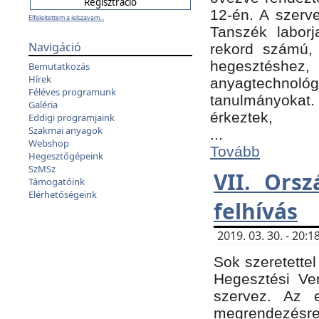
12-én. A szer
Elfelejtettem a jelszavam...
Tanszék laborj
Navigáció
rekord számú, 
hegesztéshe
Bemutatkozás
Hírek
anyagtechnológ
Féléves programunk
tanulmányokat.
Galéria
érkeztek,
Eddigi programjaink
Szakmai anyagok
...
Webshop
Tovább
Hegesztőgépeink
SzMSz
VII. Ors
Támogatóink
Elérhetőségeink
felhívás
2019. 03. 30. - 20
Sok szeretettel
Hegesztési Ve
szervez. Az 
megrendezésre 