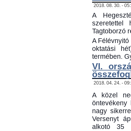
2018. 08. 30. - 05
A Hegeszté
szeretette
Tagtoborzó 
A Félévnyitó
oktatási h
termében. Gy
VI. orsz
összefog
2018. 04. 24. - 09
A közel neg
öntevékeny 
nagy sikerr
Versenyt áp
alkotó 35 h