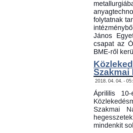
metallu
anyagtechn
folytatnak t
intézménybő
János Egyet
csapat az Ó
BME-ről kerül
Közleked
Szakmai
2018. 04. 04. - 05
Áprililis 1
Közlekedés
Szakmai N
hegesszetek 
mindenkit sok