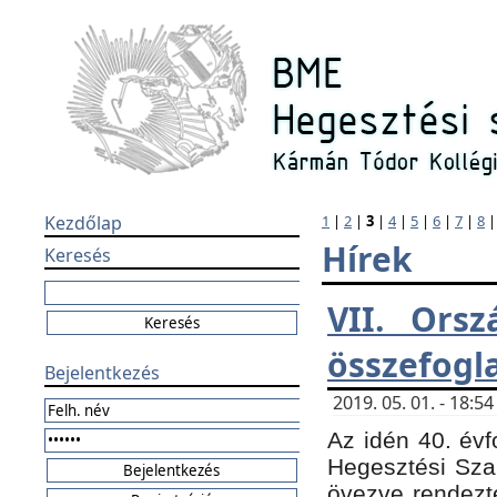
Kezdőlap
1
|
2
|
3
|
4
|
5
|
6
|
7
|
8
Hírek
Keresés
VII. Orsz
összefogl
Bejelentkezés
2019. 05. 01. - 18:
Az idén 40. évf
Hegesztési Sza
övezve rendezte