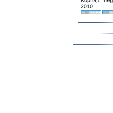
Kopirájt me
2010