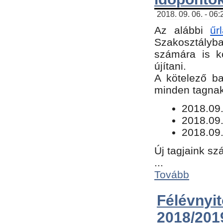
2018. 09. 06. - 06
Az alábbi
űr
Szakosztályba.
számára is k
újítani.
​A kötelező b
minden tagnak 
​2018.09
2018.09.
2018.09.
Új tagjaink sz
...
Tovább
Félévn
2018/201