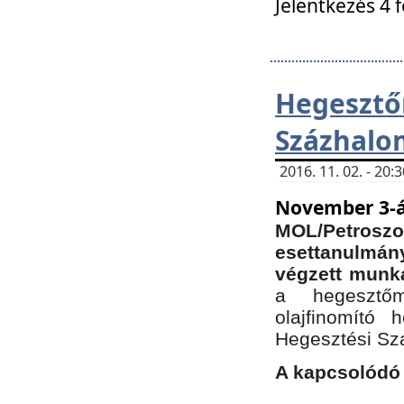
Jelentkezés 4 
Hegesz
Százhalo
2016. 11. 02. - 20
November 3-á
MOL/Petr
esettanulmá
végzett munká
a hegesztőm
olajfinomító 
Hegesztési Sz
A kapcsolódó