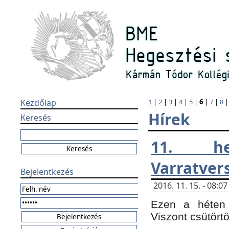
Kezdőlap
1
|
2
|
3
|
4
|
5
|
6
|
7
|
8
Hírek
Keresés
11. h
Varratver
Bejelentkezés
2016. 11. 15. - 08:
Ezen a héten 
Viszont csütört