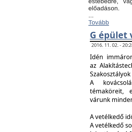
estebédre, va
előadáson.
...
Tovább
G épület 
2016. 11. 02. - 20
Idén immáro
az Alakításte
Szakosztályok
A kovácsolá
témaköreit, e
várunk minden
A vetélkedő id
A vetélkedő so