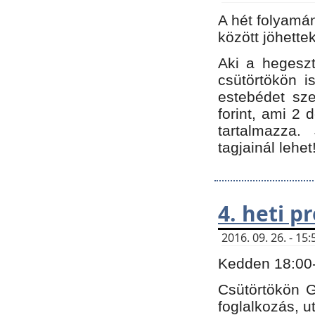
A hét folyamá
között jöhette
Aki a hegeszt
csütörtökön i
estebédet sze
forint, ami 2 
tartalmazza.
tagjainál lehet
4. heti 
2016. 09. 26. - 1
Kedden 18:00-t
Csütörtökön G
foglalkozás, ut