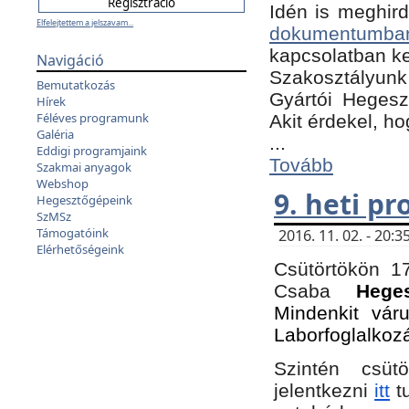
Idén is meghird
Elfelejtettem a jelszavam...
dokumentumba
kapcsolatban ke
Navigáció
Szakosztályunk 
Bemutatkozás
Gyártói Hegeszt
Hírek
Féléves programunk
Akit érdekel, h
Galéria
...
Eddigi programjaink
Tovább
Szakmai anyagok
Webshop
9. heti p
Hegesztőgépeink
SzMSz
Támogatóink
2016. 11. 02. - 20
Elérhetőségeink
Csütörtökön 17
Csaba
Hege
Mindenkit vár
Laborfoglalkoz
Szintén csüt
jelentkezni
itt
tu