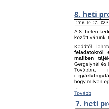
8. heti p
2016. 10. 27. - 08
A 8. héten ked
között várunk T
Keddtől leh
feladatokról
mailben tájé
Gergelynél és 
Továbbra 
i
gyárlátoga
hogy milyen e
...
Tovább
7. heti 