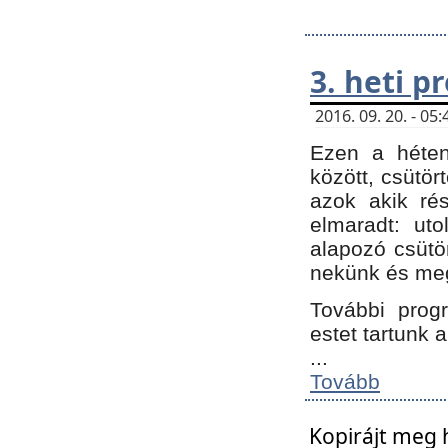
3. heti 
2016. 09. 20. - 0
Ezen a héte
között, csütör
azok akik ré
elmaradt: ut
alapozó csütör
nekünk és meg
További progr
estet tartunk 
...
Tovább
Kopirájt meg 