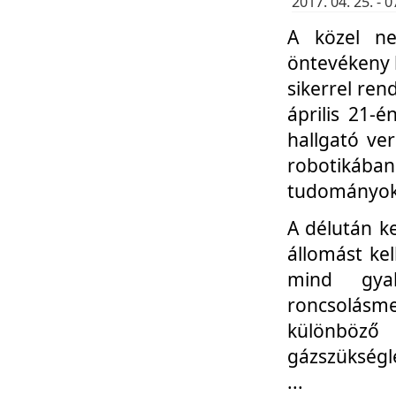
2017. 04. 25. -
A közel ne
öntevékeny k
sikerrel re
április 21-
hallgató ve
robotikáb
tudományok 
A délután k
állomást kel
mind gyak
roncsolás
különböző
gázszükségl
...