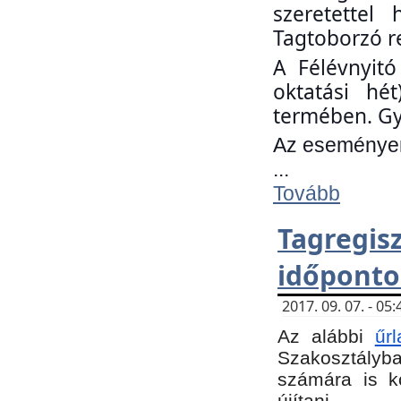
szeretettel
Tagtoborzó r
A Félévnyitó
oktatási hé
termében. Gy
Az eseményen 
...
Tovább
Tagregi
időponto
2017. 09. 07. - 0
Az alábbi
űr
Szakosztályba.
számára is k
újítani.