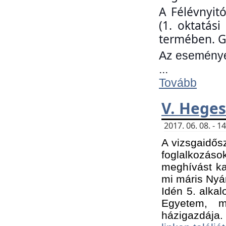
A Félévnyit
(1. oktatás
termében. G
Az eseményen
...
Tovább
V. Heges
2017. 06. 08. - 
A vizsgaidős
foglalkozás
meghívást ka
mi máris Nyár
Idén 5. alka
Egyetem, m
házigazdája.