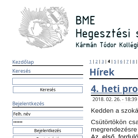
Kezdőlap
1
|
2
|
3
|
4
|
5
|
6
|
7
|
8
Hírek
Keresés
4. heti p
2018. 02. 26. - 18:
Bejelentkezés
Kedden a szokás
Csütörtökön csa
megrendezésre 
Az első forduló