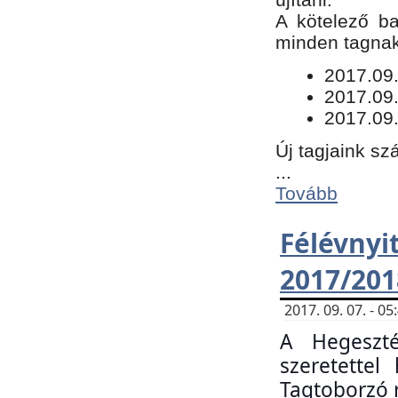
​A kötelező b
minden tagnak 
​2017.09
2017.09
2017.09.
Új tagjaink sz
...
Tovább
Félévn
2017/201
2017. 09. 07. - 
A Hegeszté
szeretette
Tagtoborzó 