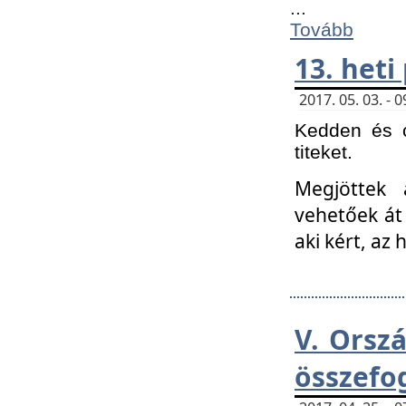
...
Tovább
13. heti
2017. 05. 03. -
Kedden és c
titeket.
Megjöttek 
vehetőek át
aki kért, az
V. Orsz
összefo