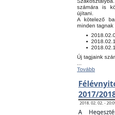
Szakosztályba.
számára is kö
újítani.
​A kötelező ba
minden tagnak m
​2018.02.
2018.02.
2018.02.1
Új tagjaink szá
...
Tovább
Félévn
2017/201
2018. 02. 02. - 20
A Hegeszté