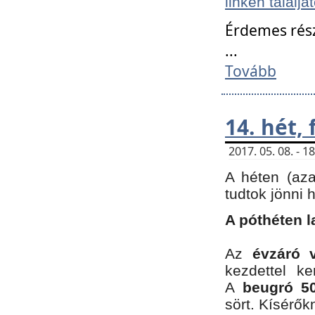
linken találjá
Érdemes rés
...
Tovább
14. hét,
2017. 05. 08. - 
A héten (az
tudtok jönni 
A póthéten l
Az
évzáró 
kezdettel k
A
beugró 50
sört. Kísérő