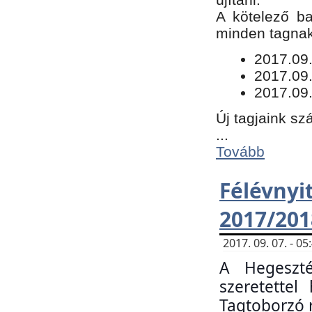
​A kötelező b
minden tagnak 
​2017.09
2017.09
2017.09.
Új tagjaink sz
...
Tovább
Félévn
2017/201
2017. 09. 07. - 
A Hegeszté
szeretette
Tagtoborzó 