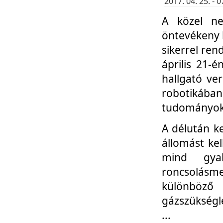
2017. 04. 25. -
A közel ne
öntevékeny k
sikerrel re
április 21-
hallgató ve
robotikáb
tudományok 
A délután k
állomást kel
mind gyak
roncsolás
különböző
gázszükségl
...