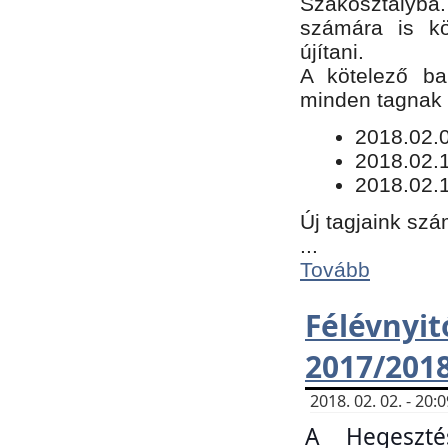
Szakosztályba.
számára is kö
újítani.
​A kötelező ba
minden tagnak m
​2018.02.
2018.02.
2018.02.1
Új tagjaink szá
...
Tovább
Félévn
2017/201
2018. 02. 02. - 20
A Hegeszté