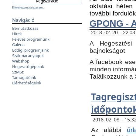
oktatási héten
Elfelejtettem a jelszavam...
további fordulók
Navigáció
GPONG - A
Bemutatkozás
2018. 02. 20. - 22:03
Hírek
Féléves programunk
A Hegesztési
Galéria
bajnokságot.
Eddigi programjaink
Szakmai anyagok
A facebook es
Webshop
Hegesztőgépeink
minden informáci
SzMSz
Találkozzunk a 3
Támogatóink
Elérhetőségeink
Tagregi
időpontok
2018. 02. 08. - 15
Az alábbi
űrl