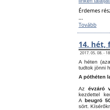
linken találjá
Érdemes rés
...
Tovább
14. hét,
2017. 05. 08. - 
A héten (az
tudtok jönni 
A póthéten l
Az
évzáró 
kezdettel k
A
beugró 50
sört. Kísérő