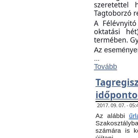
szeretettel
Tagtoborzó r
A Félévnyitó
oktatási hé
termében. Gy
Az eseményen 
...
Tovább
Tagregi
időponto
2017. 09. 07. - 0
Az alábbi
űr
Szakosztályba.
számára is k
újítani.