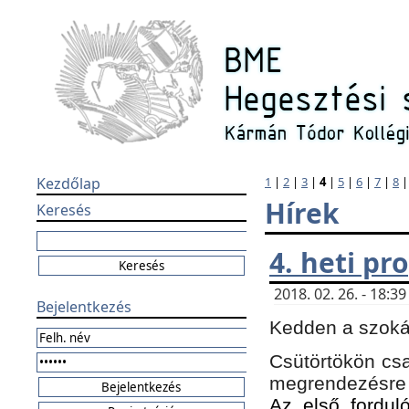
Kezdőlap
1
|
2
|
3
|
4
|
5
|
6
|
7
|
8
Hírek
Keresés
4. heti p
2018. 02. 26. - 18:
Bejelentkezés
Kedden a szokás
Csütörtökön csa
megrendezésre 
Az első forduló