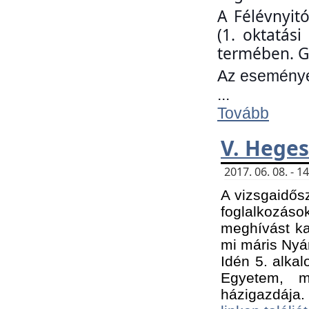
A Félévnyit
(1. oktatás
termében. G
Az eseményen
...
Tovább
V. Heges
2017. 06. 08. - 
A vizsgaidős
foglalkozás
meghívást ka
mi máris Nyár
Idén 5. alka
Egyetem, m
házigazdája.