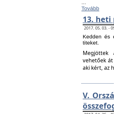
...
Tovább
13. heti
2017. 05. 03. -
Kedden és c
titeket.
Megjöttek 
vehetőek át
aki kért, az
V. Orsz
összefo