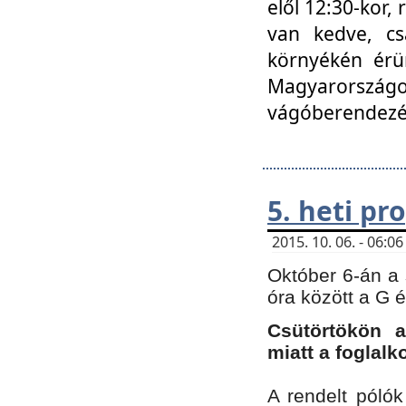
elől 12:30-kor,
van kedve, cs
környékén érün
Magyarországo
vágóberendezé
5. heti p
2015. 10. 06. - 06:
Október 6-án a 
óra között a G 
Csütörtökön a
miatt a foglal
A rendelt póló