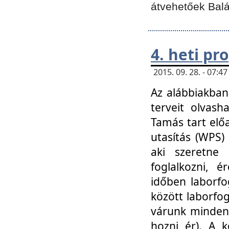
átvehetőek Balá
4. heti p
2015. 09. 28. - 07:
Az alábbiakban 
terveit olvash
Tamás tart elő
utasítás (WPS)
aki szeretne k
foglalkozni, 
időben laborfo
között laborfog
várunk mindenk
hozni ér). A 