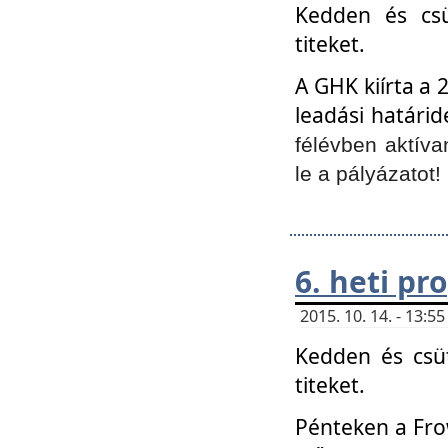
Kedden és csü
titeket.
A GHK kiírta a 
leadási határid
félévben aktíva
le a pályázatot!
6. heti p
2015. 10. 14. - 13:
Kedden és csüt
titeket.
Pénteken a Frow