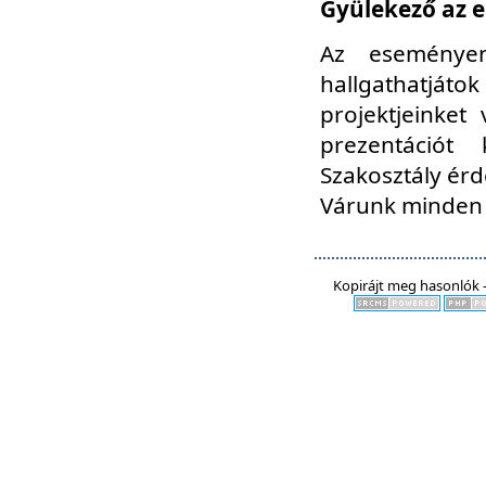
Gyülekező az e
Az eseményen
hallgathatjáto
projektjeinket
prezentációt
Szakosztály ér
Várunk minden 
Kopirájt meg hasonlók -