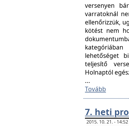
versenyen bár
varratoknál ne
ellenőrizzük, u
kötést nem hoz
dokumentumban 
kategóriába
lehetőséget bi
teljesítő ver
Holnaptól egés
...
Tovább
7. heti p
2015. 10. 21. - 14: