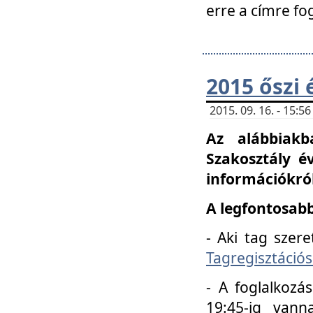
erre a címre fo
2015 őszi 
2015. 09. 16. - 15:
Az alábbiakb
Szakosztály é
információkról
A legfontosabb
- Aki tag szere
Tagregisztációs
- A foglalkozá
19:45-ig vann