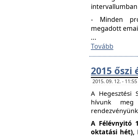
intervallumban
- Minden pro
megadott email 
...
Tovább
2015 őszi 
2015. 09. 12. - 11:
A Hegesztési S
hívunk meg 
rendezvényünk
A Félévnyitó 
oktatási hét)