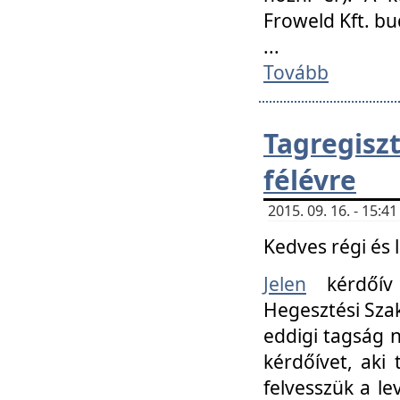
Froweld Kft. bu
...
Tovább
Tagregis
félévre
2015. 09. 16. - 15:
Kedves régi és 
Jelen
kérdőív 
Hegesztési Szak
eddigi tagság n
kérdőívet, aki
felvesszük a le