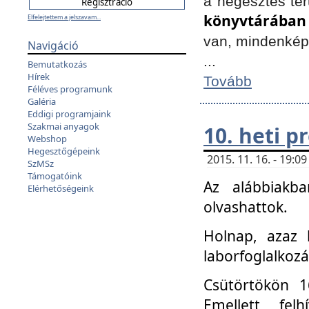
a hegesztés ter
könyvtárában
Elfelejtettem a jelszavam...
van, mindenké
Navigáció
...
Bemutatkozás
Hírek
Tovább
Féléves programunk
Galéria
Eddigi programjaink
Szakmai anyagok
10. heti 
Webshop
Hegesztőgépeink
2015. 11. 16. - 19:
SzMSz
Támogatóink
Az alábbiakb
Elérhetőségeink
olvashattok.
Holnap, azaz 
laborfoglalkozá
Csütörtökön 16
Emellett fe