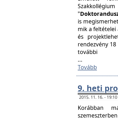
Szakkollégi
"
Doktorandusz
is megismerhet
mik a feltétele
és projektleh
rendezvény 18 
további
...
Tovább
9. heti p
2015. 11. 16. - 19:
Korábban má
szemeszterben