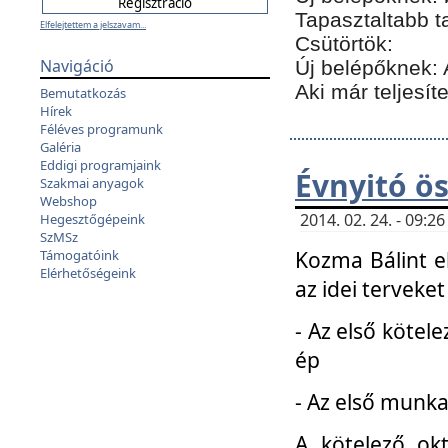
Tapasztaltabb t
Elfelejtettem a jelszavam...
Csütörtök:
Navigáció
Új belépőknek: 
Aki már teljesít
Bemutatkozás
Hírek
Féléves programunk
Galéria
Eddigi programjaink
Évnyitó ö
Szakmai anyagok
Webshop
2014. 02. 24. - 09:
Hegesztőgépeink
SzMSz
Kozma Bálint el
Támogatóink
Elérhetőségeink
az idei terveket
- Az első kötele
ép
- Az első munka
A kötelező ok