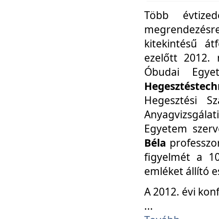
Több évtize
megrendezésr
kitekintésű á
ezelőtt 2012.
Óbudai Egy
Hegesztéstechn
Hegesztési Sz
Anyagvizsgála
Egyetem szerv
Béla
professzor
figyelmét a 10
emléket állító
A 2012. évi ko
...