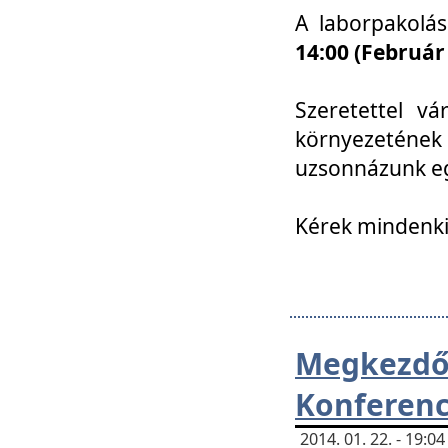
A laborpakolá
14:00 (Február
Szeretettel vá
környezetének
uzsonnázunk eg
Kérek mindenki
Megkezd
Konferenc
2014. 01. 22. - 19: