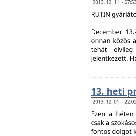
2013. 12. 11. - 07
RUTIN gyárláto
December 13.-á
onnan közös a
tehát elvile
jelentkezett. H
13. heti 
2013. 12. 01. - 22
Ezen a héten
csak a szokáso
fontos dolgot 