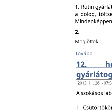
1.
Rutin gyárlá
a dolog, tölts
Mindenképpen 
2.
Megjöttek
...
Tovább
12. h
gyárlátog
2013. 11. 26. - 07
A szokásos lab
1. Csütörtökö