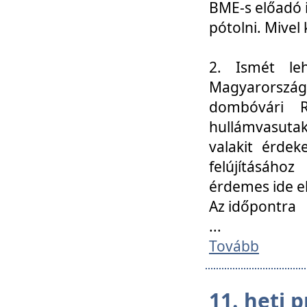
BME-s előadó i
pótolni. Mivel 
2. Ismét le
Magyarország
dombóvári R
hullámvasuta
valakit érdek
felújításáh
érdemes ide el
Az időpontra
...
Tovább
11. heti