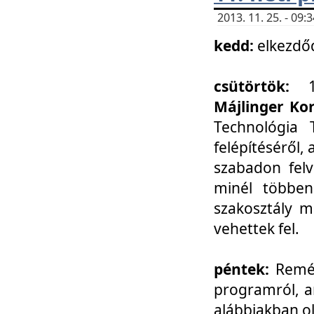
2013. 11. 25. - 09
kedd:
elkezdő
csütörtök:
Májlinger Ko
Technológia 
felépítéséről,
szabadon felv
minél többen
szakosztály m
vehettek fel.
péntek:
Remél
programról, a
alábbiakban ol