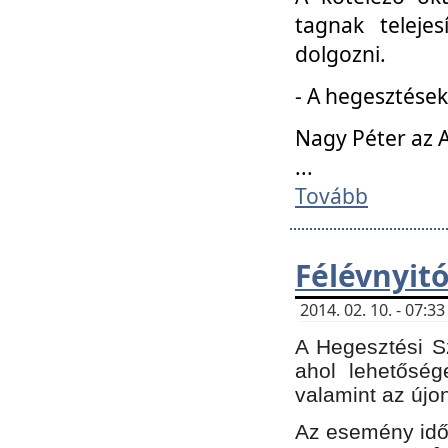
tagnak teleje
dolgozni.
- A hegesztések
Nagy Péter az A
...
Tovább
Félévnyit
2014. 02. 10. - 07:
A Hegesztési Sz
ahol lehetőség
valamint az újo
Az esemény időp