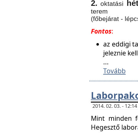
2.
hé
oktatási
terem
(főbejárat - lépc
Fontos
:
az eddigi 
jeleznie ke
...
Tovább
Laborpako
2014. 02. 03. - 12:
Mint minden f
Hegesztő labor