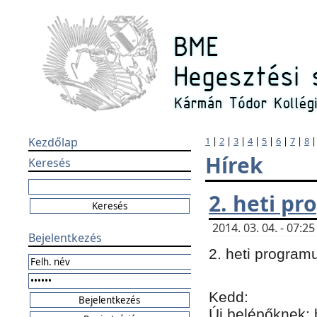
Kezdőlap
1
|
2
|
3
|
4
|
5
|
6
|
7
|
8
Hírek
Keresés
2. heti p
2014. 03. 04. - 07:
Bejelentkezés
2. heti program
Kedd:
Új belépőknek: 