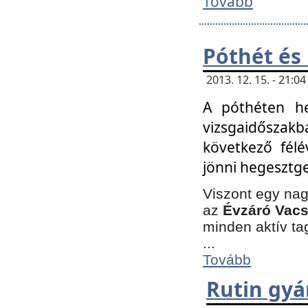
Tovább
Póthét és
2013. 12. 15. - 21:
A póthéten he
vizsgaidőszak
következő félé
jönni hegesztge
Viszont egy nag
az
Évzáró Vacs
minden aktív ta
...
Tovább
Rutin gyá