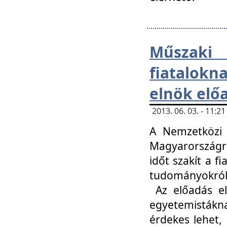
Műsza
fiatalokn
elnök elő
2013. 06. 03. - 11:
A Nemzetközi 
Magyarországr
időt szakít a f
tudományokról 
Az előadás el
egyetemisták
érdekes lehet,