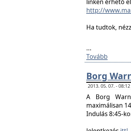
linken érhető el
http://www.mac
Ha tudtok, nézz
...
Tovább
Borg Warn
2013. 05. 07. - 08:
A Borg Warne
maximálisan 14 
Indulás 8:45-ko
Jelentkezés
itt!