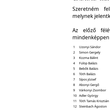
Szeretném fel
melynek jelent
Az előző fél
mindenképpen a
1
Uzonyi Sándor
2
Simon Gergely
3
Kozma Bálint
4
Fülöp Balázs
5
Bebők Balázs
6
Tóth Balázs
7
Sípos józsef
8
Abonyi Gergő
9
Várkonyi Zsombor
10
Adler György
11
Tóth Tamás Krisztián
12
Steinbach Ágoston