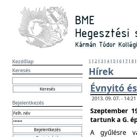
Kezdőlap
1
|
2
|
3
|
4
|
5
|
6
|
7
|
8
Hírek
Keresés
Évnyitó és
2013. 09. 07. - 14:
Bejelentkezés
Szeptember 19
tartunk a G. é
A gyűlésre v