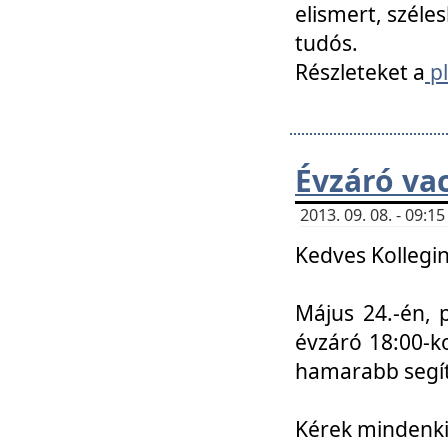
elismert, széle
tudós.
Részleteket a
pl
Évzáró va
2013. 09. 08. - 09:
Kedves Kollegin
Május 24.-én, 
évzáró 18:00-ko
hamarabb segít
Kérek mindenkit