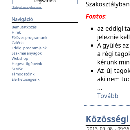
Szakosztályban
Elfelejtettem a jelszavam...
Fontos
:
Navigáció
az eddigi 
Bemutatkozás
Hírek
jeleznie ke
Féléves programunk
Galéria
A gyűlés az
Eddigi programjaink
a régi tago
Szakmai anyagok
Webshop
kérünk min
Hegesztőgépeink
SzMSz
Az új tago
Támogatóink
aki nem tud
Elérhetőségeink
...
Tovább
Közösségi
2013. 09. 08. - 09: