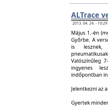
ALTrace v
2013. 04. 24. - 10:
Május 1.-én (m
Győrbe. A vers
is lesznek
pneumatikusak
Valószínűleg 7
ingyenes lesz
indőpontban in
Jelentkezni az a
Gyertek mindenk