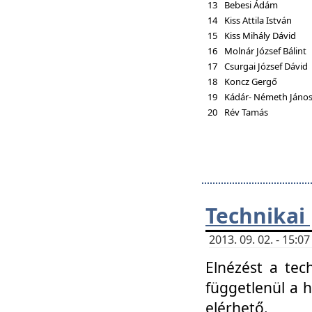
13
Bebesi Ádám
14
Kiss Attila István
15
Kiss Mihály Dávid
16
Molnár József Bálint
17
Csurgai József Dávid
18
Koncz Gergő
19
Kádár- Németh Jáno
20
Rév Tamás
Technikai
2013. 09. 02. - 15:
Elnézést a tec
függetlenül a 
elérhető.