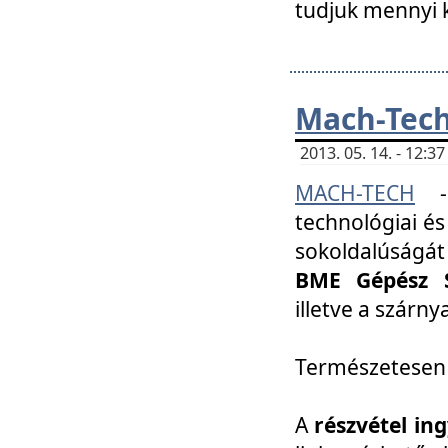
tudjuk mennyi k
Mach-Tech 
2013. 05. 14. - 12:
MACH-TECH
technológiai és
sokoldalúságát
BME Gépész S
illetve a szárn
Természetesen
A
részvétel in