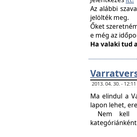
Az alábbi szav
jelölték meg.
Őket szeretném 
e még az időpo
Ha valaki tud 
Varratver
2013. 04. 30. - 12:
Ma elindul a V
lapon lehet, er
Nem kell mi
kategóriánként 