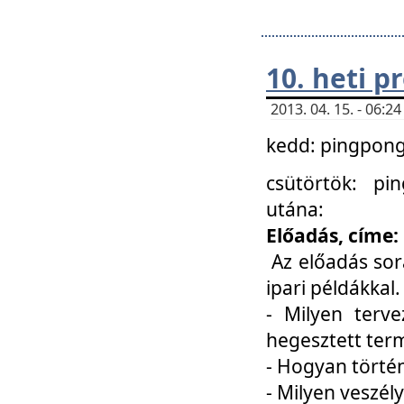
10. heti 
2013. 04. 15. - 06:
kedd: pingpong 
csütörtök: pi
utána:
Előadás, címe:
Az előadás sor
ipari példákkal
- Milyen terve
hegesztett ter
- Hogyan törté
- Milyen veszély