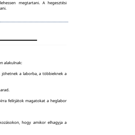
lehessen megtartani. A hegesztési
ani.
n alakulnak:
k jöhetnek a laborba, a többieknek a
marad.
írra felírjátok magatokat a heglabor
alkozásokon, hogy amikor elhagyja a