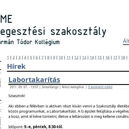
Ál
1
|
2
|
3
|
4
|
5
|
6
|
7
|
8
|
9
|
10
|
11
|
12
|
13
|
14
|
15
|
16
|
17
|
18
|
Hírek
Labortakarítás
2011. 09. 07. - 13:07 | SimonGergo | Nincs kategória. |
0 komment eddig
Sziasztok!
Aki ebben a félévben is aktívan részt kíván venni a Szakosztály életé
közös programunkat, a Labortakarítást. A G épület felújítása a végéhez
a kosz, amit el kéne tüntetni, illetve a leltározást is meg kellene csinálni
Időpont:
9.-e, péntek, 8:30-tól.