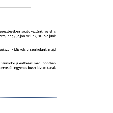
gesztésében segédkeztünk, és el is
rra, hogy jöjjön velünk, szurkoljunk
leutazunk Miskolcra, szurkolunk, majd
a Szurkolói jelentkezés menüpontban
szervezői ingyenes buszt biztosítanak