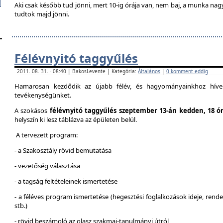
Aki csak később tud jönni, mert 10-ig órája van, nem baj, a munka na
tudtok majd jönni.
Félévnyitó taggyűlés
2011. 08. 31. - 08:40 | BakosLevente | Kategória:
Általános
|
0 komment eddig
Hamarosan kezdődik az újabb félév, és hagyományainkhoz híven
tevékenységünket.
A szokásos
félévnyitó taggyűlés szeptember 13-án kedden, 18 ó
helyszín ki lesz táblázva az épületen belül.
A tervezett program:
- a Szakosztály rövid bemutatása
- vezetőség választása
- a tagság feltételeinek ismertetése
- a féléves program ismertetése (hegesztési foglalkozások ideje, ren
stb.)
- rövid beszámoló az olasz szakmai-tanulmányi útról