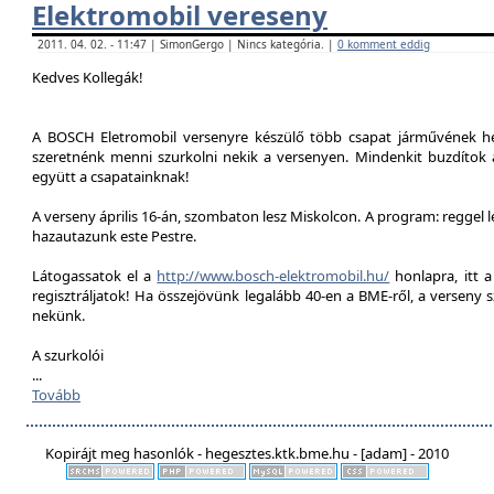
Elektromobil vereseny
2011. 04. 02. - 11:47 | SimonGergo | Nincs kategória. |
0 komment eddig
Kedves Kollegák!
A BOSCH Eletromobil versenyre készülő több csapat járművének he
szeretnénk menni szurkolni nekik a versenyen. Mindenkit buzdítok a
együtt a csapatainknak!
A verseny április 16-án, szombaton lesz Miskolcon. A program: reggel 
hazautazunk este Pestre.
Látogassatok el a
http://www.bosch-elektromobil.hu/
honlapra, itt 
regisztráljatok! Ha összejövünk legalább 40-en a BME-ről, a verseny 
nekünk.
A szurkolói
...
Tovább
Kopirájt meg hasonlók - hegesztes.ktk.bme.hu - [adam] - 2010