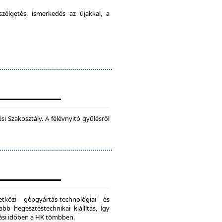
élgetés, ismerkedés az újakkal, a
 Szakosztály. A félévnyitó gyűlésről
zi gépgyártás-technológiai és
bb hegesztéstechnikai kiállítás, így
dási időben a HK tömbben.