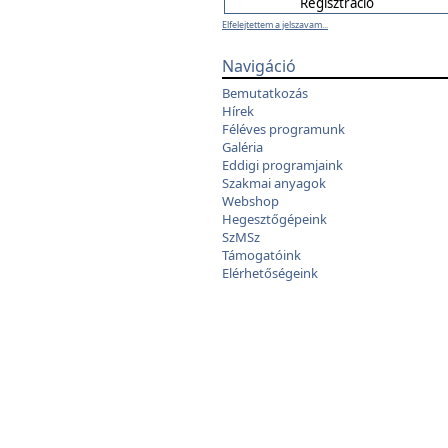
Elfelejtettem a jelszavam...
Navigáció
Bemutatkozás
Hírek
Féléves programunk
Galéria
Eddigi programjaink
Szakmai anyagok
Webshop
Hegesztőgépeink
SzMSz
Támogatóink
Elérhetőségeink