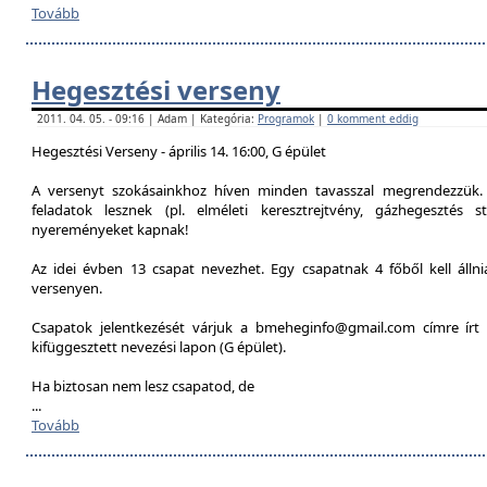
Tovább
Hegesztési verseny
2011. 04. 05. - 09:16 | Adam | Kategória:
Programok
|
0 komment eddig
Hegesztési Verseny - április 14. 16:00, G épület
A versenyt szokásainkhoz híven minden tavasszal megrendezzük. 
feladatok lesznek (pl. elméleti keresztrejtvény, gázhegesztés st
nyereményeket kapnak!
Az idei évben 13 csapat nevezhet. Egy csapatnak 4 főből kell álln
versenyen.
Csapatok jelentkezését várjuk a bmeheginfo@gmail.com címre írt 
kifüggesztett nevezési lapon (G épület).
Ha biztosan nem lesz csapatod, de
...
Tovább