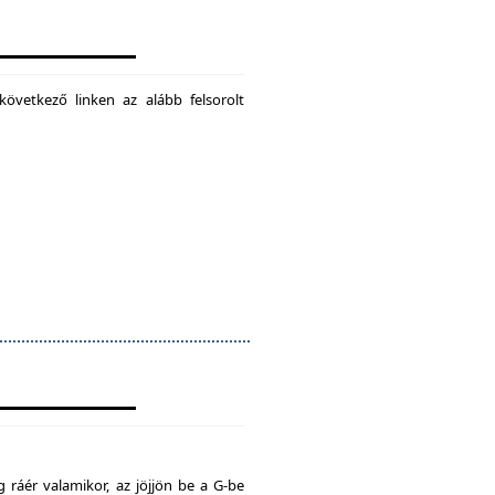
következő linken az alább felsorolt
 ráér valamikor, az jöjjön be a G-be