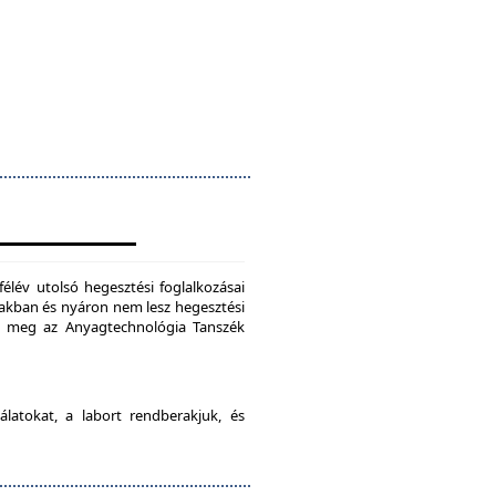
félév utolsó hegesztési foglalkozásai
szakban és nyáron nem lesz hegesztési
je meg az Anyagtechnológia Tanszék
latokat, a labort rendberakjuk, és