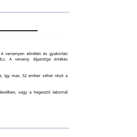
A versenyen elméleti és gyakorlati
b.). A verseny díjazottjai értékes
ia, így max. 52 ember vehet részt a
levélben, vagy a hegesztő labornál