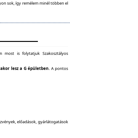
gyon sok, így remélem minél többen el
 most is folytatjuk Szakosztályos
rakor lesz a G épületben
. A pontos
dezvények, előadások, gyárlátogatások