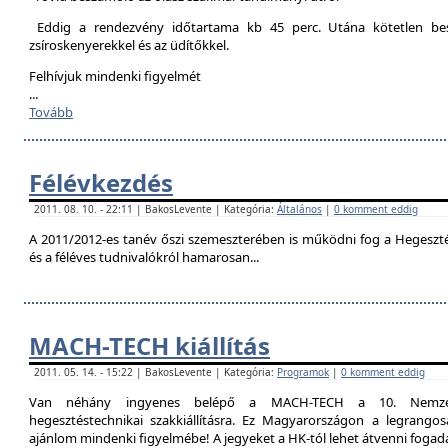
Eddig a rendezvény időtartama kb 45 perc. Utána kötetlen besz
zsíroskenyerekkel és az üdítőkkel.
Felhívjuk mindenki figyelmét
...
Tovább
Félévkezdés
2011. 08. 10. - 22:11 | BakosLevente | Kategória:
Általános
|
0 komment eddig
A 2011/2012-es tanév őszi szemeszterében is működni fog a Hegesztési
és a féléves tudnivalókról hamarosan...
MACH-TECH kiállítás
2011. 05. 14. - 15:22 | BakosLevente | Kategória:
Programok
|
0 komment eddig
Van néhány ingyenes belépő a MACH-TECH a 10. Nemzetkö
hegesztéstechnikai szakkiállításra. Ez Magyarországon a legrangosa
ajánlom mindenki figyelmébe! A jegyeket a HK-tól lehet átvenni foga