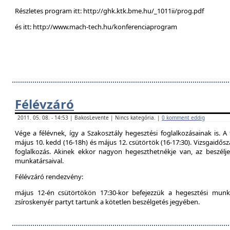
Részletes program itt: http://ghk.ktk.bme.hu/_1011ii/prog.pdf
és itt: http://www.mach-tech.hu/konferenciaprogram
Félévzáró
2011. 05. 08. - 14:53 | BakosLevente | Nincs kategória. |
0 komment eddig
Vége a félévnek, így a Szakosztály hegesztési foglalkozásainak is. A 
május 10. kedd (16-18h) és május 12. csütörtök (16-17:30). Vizsgaidő
foglalkozás. Akinek ekkor nagyon hegeszthetnékje van, az beszél
munkatársaival.
Félévzáró rendezvény:
május 12-én csütörtökön 17:30-kor befejezzük a hegesztési munká
zsíroskenyér partyt tartunk a kötetlen beszélgetés jegyében.