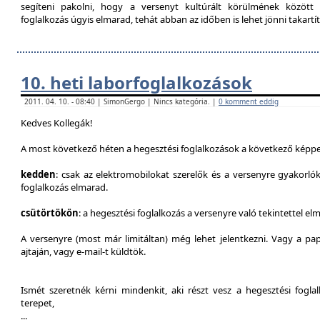
segíteni pakolni, hogy a versenyt kultúrált körülmének között 
foglalkozás úgyis elmarad, tehát abban az időben is lehet jönni takartít
10. heti laborfoglalkozások
2011. 04. 10. - 08:40 | SimonGergo | Nincs kategória. |
0 komment eddig
Kedves Kollegák!
A most következő héten a hegesztési foglalkozások a következő képpe
kedden
: csak az elektromobilokat szerelők és a versenyre gyakorló
foglalkozás elmarad.
csütörtökön
: a hegesztési foglalkozás a versenyre való tekintettel el
A versenyre (most már limitáltan) még lehet jelentkezni. Vagy a pap
ajtaján, vagy e-mail-t küldtök.
Ismét szeretnék kérni mindenkit, aki részt vesz a hegesztési fogl
terepet,
...