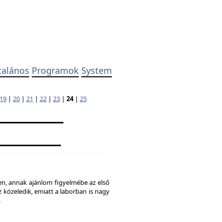
talános
Programok
System
19
|
20
|
21
|
22
|
23
|
24
|
25
ben, annak ajánlom figyelmébe az első
 közeledik, emiatt a laborban is nagy
.