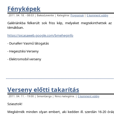
Fényképek
2011. 04. 18. - 08:03 | BakosLevente | Kategória:
Programok
|
0 komment eddig
Galériánkba felkerült sok friss kép, melyeket megtekinthettek az 
témákban.
https://picasaweb.google.com/bmeheginfo
- Dunaferr Vasmű látogatás
- Hegesztési Verseny
- Elektromobil verseny
Verseny előtti takarítás
2011. 04. 11. - 19:00 | SimonGergo | Nincs kategória. |
0 komment eddig
Sziasztok!
Megkérnék minden olyan embert, aki kedden ill. szerdán 16-20 óráig