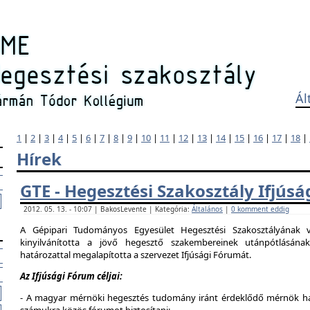
Ál
1
|
2
|
3
|
4
|
5
|
6
|
7
|
8
|
9
|
10
|
11
|
12
|
13
|
14
|
15
|
16
|
17
|
18
|
Hírek
GTE - Hegesztési Szakosztály Ifjús
2012. 05. 13. - 10:07 | BakosLevente | Kategória:
Általános
|
0 komment eddig
A Gépipari Tudományos Egyesület Hegesztési Szakosztályának v
kinyilvánította a jövő hegesztő szakembereinek utánpótlásána
határozattal megalapította a szervezet Ifjúsági Fórumát.
Az Ifjúsági Fórum céljai:
- A magyar mérnöki hegesztés tudomány iránt érdeklődő mérnök hallg