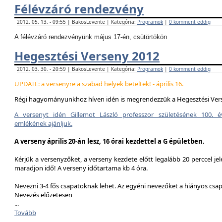
Félévzáró rendezvény
2012. 05. 13. - 09:55 | BakosLevente | Kategória:
Programok
|
0 komment eddig
A félévzáró rendezvényünk május 17-én, csütörtökön
Hegesztési Verseny 2012
2012. 03. 30. - 20:59 | BakosLevente | Kategória:
Programok
|
0 komment eddig
UPDATE: a versenyre a szabad helyek beteltek! - április 16.
Régi hagyományunkhoz híven idén is megrendezzük a Hegesztési Ver
A versenyt idén Gillemot László professzor születésének 100. é
emlékének ajánljuk.
A verseny április 20-án lesz, 16 órai kezdettel a G épületben.
Kérjük a versenyzőket, a verseny kezdete előtt legalább 20 perccel jel
maradjon idő! A verseny időtartama kb 4 óra.
Nevezni 3-4 fős csapatoknak lehet. Az egyéni nevezőket a hiányos csa
Nevezés előzetesen
...
Tovább