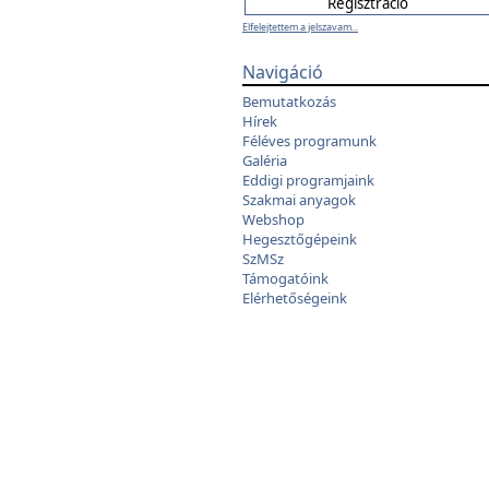
Elfelejtettem a jelszavam...
Navigáció
Bemutatkozás
Hírek
Féléves programunk
Galéria
Eddigi programjaink
Szakmai anyagok
Webshop
Hegesztőgépeink
SzMSz
Támogatóink
Elérhetőségeink