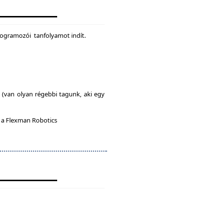
rogramozói tanfolyamot indít.
l (van olyan régebbi tagunk, aki egy
n a Flexman Robotics