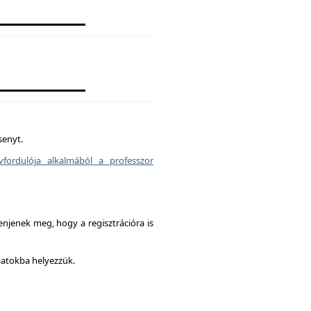
senyt.
vfordulója alkalmából a professzor
enjenek meg, hogy a regisztrációra is
patokba helyezzük.