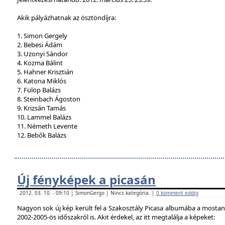
Akik pályázhatnak az ösztöndíjra:
1. Simon Gergely
2. Bebesi Ádám
3. Uzonyi Sándor
4. Kozma Bálint
5. Hahner Krisztián
6. Katona Miklós
7. Fülöp Balázs
8. Steinbach Ágoston
9. Krizsán Tamás
10. Lammel Balázs
11. Németh Levente
12. Bebők Balázs
Új fényképek a picasán
2012. 03. 10. - 09:10 | SimonGergo | Nincs kategória. |
0 komment eddig
Nagyon sok új kép került fel a Szakosztály Picasa albumába a mostan
2002-2005-ös időszakról is. Akit érdekel, az itt megtalálja a képeket: