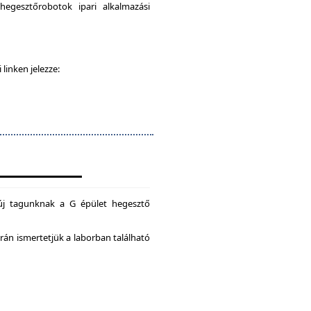
egesztőrobotok ipari alkalmazási
 linken jelezze:
új tagunknak a G épület hegesztő
án ismertetjük a laborban található