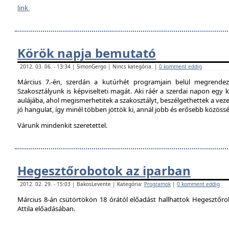
link
Körök napja bemutató
2012. 03. 06. - 13:34 | SimonGergo | Nincs kategória. |
0 komment eddig
Március 7.-én, szerdán a kutúrhét programjain belül megrendez
Szakosztályunk is képviselteti magát. Aki ráér a szerdai napon egy ki
aulájába, ahol megismerhetitek a szakosztályt, beszélgethettek a veze
jó hangulat, így minél többen jöttök ki, annál jobb és erősebb közöss
Várunk mindenkit szeretettel.
Hegesztőrobotok az iparban
2012. 02. 29. - 15:03 | BakosLevente | Kategória:
Programok
|
0 komment eddig
Március 8-án csütörtökön 18 órától előadást hallhattok Hegesztőro
Attila előadásában.