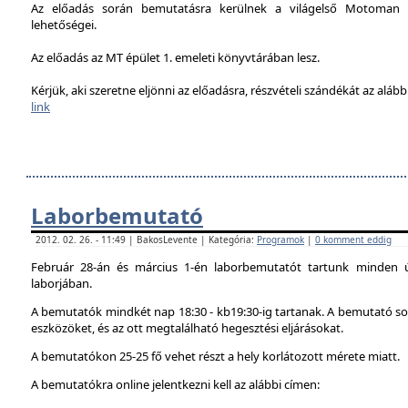
Az előadás során bemutatásra kerülnek a világelső Motoman h
lehetőségei.
Az előadás az MT épület 1. emeleti könyvtárában lesz.
Kérjük, aki szeretne eljönni az előadásra, részvételi szándékát az alábbi
link
Laborbemutató
2012. 02. 26. - 11:49 | BakosLevente | Kategória:
Programok
|
0 komment eddig
Február 28-án és március 1-én laborbemutatót tartunk minden 
laborjában.
A bemutatók mindkét nap 18:30 - kb19:30-ig tartanak. A bemutató sor
eszközöket, és az ott megtalálható hegesztési eljárásokat.
A bemutatókon 25-25 fő vehet részt a hely korlátozott mérete miatt.
A bemutatókra online jelentkezni kell az alábbi címen: