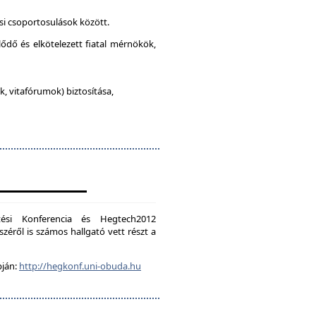
si csoportosulások között.
lődő és elkötelezett fiatal mérnökök,
, vitafórumok) biztosítása,
ési Konferencia és Hegtech2012
zéről is számos hallgató vett részt a
pján:
http://hegkonf.uni-obuda.hu