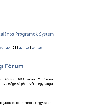
talános
Programok
System
19
|
20
|
21
|
22
|
23
|
24
|
25
ági Fórum
ezetősége 2012. május 7-i ülésén
k szükségességét, ezért egyhangú
atóit és ifjú mérnökeit egyesíteni,