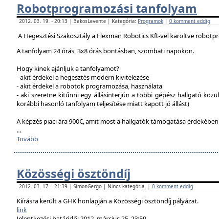
Robotprogramozási tanfolyam
2012. 03. 19. - 20:13 | BakosLevente | Kategória:
Programok
|
0 komment eddig
A Hegesztési Szakosztály a Flexman Robotics Kft-vel karöltve robotp
A tanfolyam 24 órás, 3x8 órás bontásban, szombati napokon.
Hogy kinek ajánljuk a tanfolyamot?
- akit érdekel a hegesztés modern kivitelezése
- akit érdekel a robotok programozása, használata
- aki szeretne kitűnni egy állásinterjún a többi gépész hallgató közü
korábbi hasonló tanfolyam teljesítése miatt kapott jó állást)
A képzés piaci ára 900€, amit most a hallgatók támogatása érdekébe
...
Tovább
Közösségi ösztöndíj
2012. 03. 17. - 21:39 | SimonGergo | Nincs kategória. |
0 komment eddig
Kiírásra került a GHK honlapján a Közösségi ösztöndíj pályázat.
link
Jelentkezési határidő: 2012. március 25. 23:59.