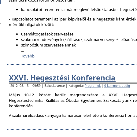
számukra közös fórumot biztosítani:
kapcsolatot teremteni a már meglevő felsőoktatásbeli hegeszté
- Kapcsolatot teremteni az ipar képviselői és a hegesztés iránt érdek
mérnökhallgatók között:
üzemlátogatások szervezése,
szakmai rendezvények (kiállítások, szakmai versenyek, előadások
szimpózium szervezése annak
...
Tovább
XXVI. Hegesztési Konferencia
2012. 05. 13. - 09:59 | BakosLevente | Kategória:
Programok
|
0 komment eddig
Május 10-12. között került megrendezésre a XXVI. Hegeszt
Hegesztéstechnikai Kiállítás az Óbudai Egyetemen. Szakosztályunk rés
konferencián.
A szakmai előadások anyaga hamarosan elérhető a konferencia honla