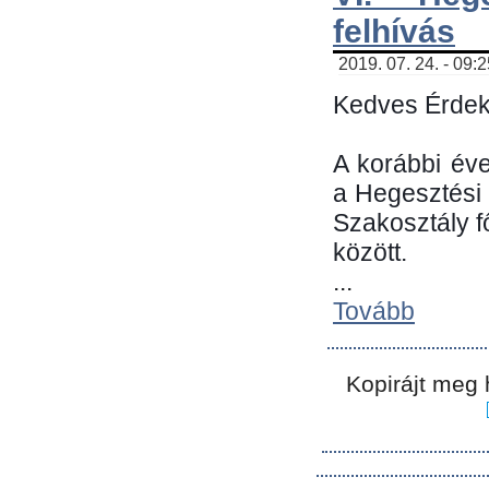
felhívás
2019. 07. 24. - 09:
Kedves Érdek
A korábbi év
a Hegesztési
Szakosztály 
között.
...
Tovább
Kopirájt meg 