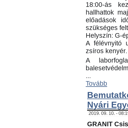
18:00-ás kez
hallhattok ma
előadások id
szükséges fel
Helyszín: G-ép
A félévnyitó 
zsíros kenyér.
A laborfogl
balesetvédelm
...
Tovább
Bemutatk
Nyári Egy
2019. 09. 10. - 08:
GRANIT Csis