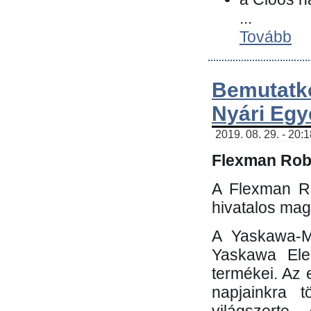
...
Tovább
Bemutatk
Nyári Egy
2019. 08. 29. - 20:
Flexman Robo
A Flexman Ro
hivatalos mag
A Yaskawa-Mo
Yaskawa Elec
termékei. Az e
napjainkra t