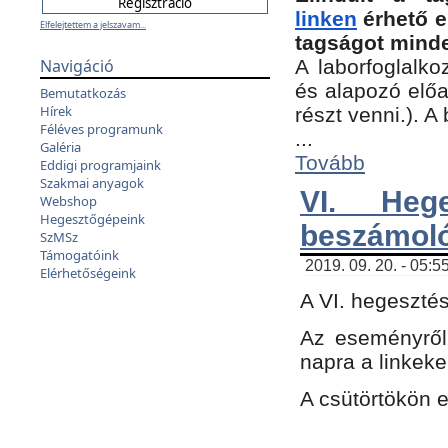
linken
érhető e
Elfelejtettem a jelszavam...
tagságot minde
Navigáció
A laborfoglalko
és alapozó előa
Bemutatkozás
Hírek
részt venni.). 
Féléves programunk
...
Galéria
Tovább
Eddigi programjaink
Szakmai anyagok
VI. Heg
Webshop
Hegesztőgépeink
beszámol
SzMSz
Támogatóink
2019. 09. 20. - 05:5
Elérhetőségeink
A VI. hegeszté
Az eseményről
napra a linkeke
A csütörtökön 