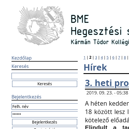
Kezdőlap
1
|
2
|
3
|
4
|
5
|
6
|
7
|
8
Hírek
Keresés
3. heti p
2019. 09. 23. - 05:
Bejelentkezés
A héten kedden
18 között lesz 
kötelező előad
Elindult a ta