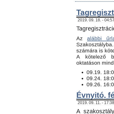
Tagregiszt
2019. 09. 18. - 04:5
Tagregisztráci
Az
alábbi űrl
Szakosztályba.
számára is köte
​A kötelező b
oktatáson minde
09.19. 18:0
09.24. 18:0
09.26. 16:0
Évnyitó, f
2019. 09. 11. - 17:3
A szakosztál