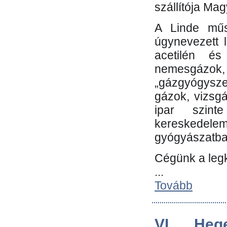
szállítója Ma
A Linde műs
úgynevezett 
acetilén és
nemesgáz
„gázgyógysze
gázok, vizsg
ipar szin
kereskedele
gyógyászatb
Cégünk a leg
...
Tovább
VI. Heg