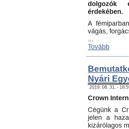
dolgozók 
érdekében.
A fémiparba
vágás, forgác
...
Tovább
Bemutatk
Nyári Egy
2019. 08. 31. - 18:
Crown Interna
Cégünk a Cro
jelen a haz
kizárólagos m