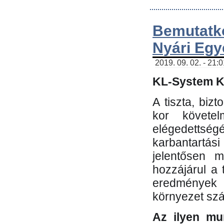
Bemutatk
Nyári Egy
2019. 09. 02. - 21:
KL-System Kf
A tiszta, bi
kor követe
elégedettség
karbantartás
jelentősen m
hozzájárul a
eredmények e
környezet sz
Az ilyen mu