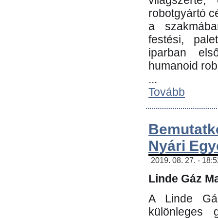
világszerte
robotgyártó c
a szakmában:
festési, pale
iparban els
humanoid robo
...
Tovább
Bemutatk
Nyári Egy
2019. 08. 27. - 18:
Linde Gáz Ma
A Linde Gáz
különleges 