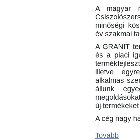
A magyar m
Csiszolósze
minőségi kös
év szakmai tap
A GRANIT ter
és a piaci i
termékfejles
illetve egy
alkalmas sze
állunk egye
megoldásokat
új termékeket 
A cég nagy ha
...
Tovább