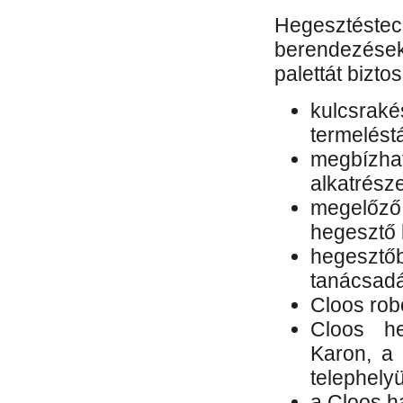
Hegesztés
berendezések 
palettát bizto
kulcsr
termelés
megbízh
alkatrésze
megelőző
hegesztő 
hegesztő
tanácsad
Cloos rob
Cloos he
Karon, a 
telephely
a Cloos h