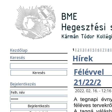
Kezdőlap
1
|
2
|
3
|
4
|
5
|
6
|
7
|
8
Hírek
Keresés
Félévvel
21/22/2
Bejelentkezés
2022. 02. 16. - 12:
A tegnapi évny
féléves tervekrő
A taggá válásho