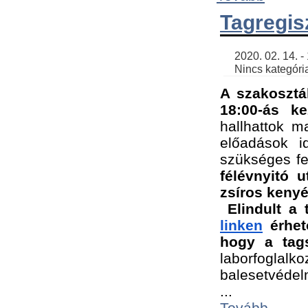
Tagregis
    2020. 02. 14. - 18:56 | SimonGergo | 

    Nincs kategória
A szakosztá
18:00-ás ke
hallhattok ma
előadások id
szükséges fe
félévnyitó u
zsíros kenyé
Elindult a 
linken
 érhet
hogy a tags
laborfogla
balesetvédel
...
Tovább