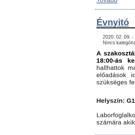
Évnyitó
    2020. 02. 09. - 19:30 | SimonGergo | 

    Nincs kategória
A szakosztá
18:00-ás ke
hallhattok ma
előadások id
szükséges fe
Helyszín: G
Laborfoglalk
számára akik