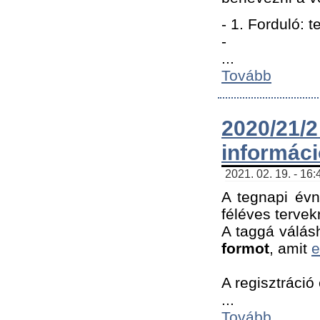
- 1. Forduló: 
-
...
Tovább
2020/21
informác
2021. 02. 19. - 16
A tegnapi évn
féléves tervek
A taggá válásh
formot
, amit
e
A regisztráció 
...
Tovább