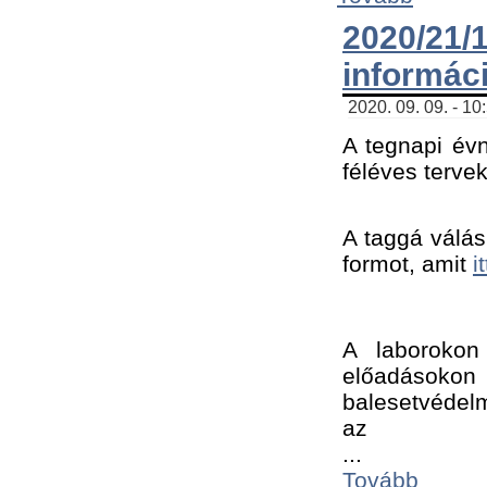
2020/21
informác
2020. 09. 09. - 10
A tegnapi évn
féléves tervek
A taggá válásh
formot, amit 
i
A laborokon 
előadásokon 
balesetvédelm
az ﻿
...
Tovább