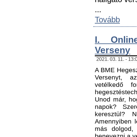
...
Tovább
I. Onli
Verseny
2021. 03. 11. - 13:
A BME Hegeszt
Versenyt, a
vetélkedő f
hegesztéstec
Unod már, hog
napok? Szer
keresztül? 
Amennyiben le
más dolgod,
benevezni a ve