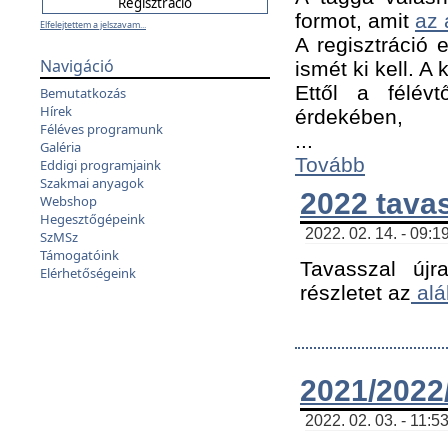
formot, amit
az 
Elfelejtettem a jelszavam...
A regisztráció e
Navigáció
ismét ki kell. A
Ettől a félév
Bemutatkozás
Hírek
érdekében,
Féléves programunk
...
Galéria
Tovább
Eddigi programjaink
Szakmai anyagok
2022 tava
Webshop
Hegesztőgépeink
2022. 02. 14. - 09:1
SzMSz
Támogatóink
Tavasszal újr
Elérhetőségeink
részletet az
alá
2021/2022/
2022. 02. 03. - 11:5