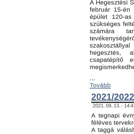
A Hegesztési Sz
február 15-én 
épület 120-a
szükséges felt
számára tar
tevékenységéről
szakosztálly
hegesztés, 
csapatépítő e
megismerkedhet
...
Tovább
2021/2022
2021. 09. 13. - 14:
A tegnapi évny
féléves tervekr
A taggá válásh