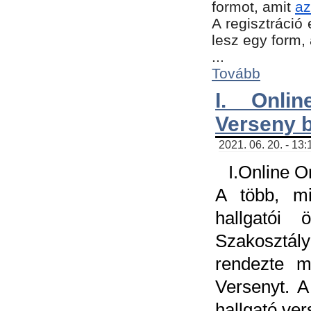
formot, amit
az
A regisztráció 
lesz egy form,
...
Tovább
I. Onli
Verseny 
2021. 06. 20. - 13
I.Online 
A több, mi
hallgatói
Szakosztál
rendezte m
Versenyt. A
hallgató ve