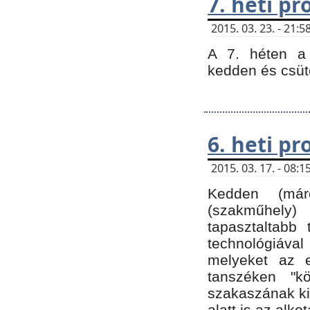
7. heti p
2015. 03. 23. - 21
A 7. héten a 
kedden és csüt
6. heti p
2015. 03. 17. - 08
Kedden (márc
(szakműhely)
tapasztaltabb 
technológiával
melyeket az e
tanszéken "k
szakaszának ki
alatt is az alko