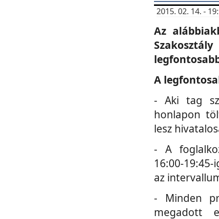
2015. 02. 14. - 
Az alábbiak
Szakosztá
legfontosabb
A legfontosa
- Aki tag s
honlapon töl
lesz hivatalo
- A foglalk
16:00-19:45-i
az intervallu
- Minden pr
megadott e