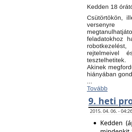
Kedden 18 órátó
Csütörtökön, i
versenyre k
megtanulhatj
feladatokhoz ha
robotkezelést
rejtelmeivel 
tesztelhetitek.
Akinek megfordu
hiányában gon
...
Tovább
9. heti p
2015. 04. 06. - 04
Kedden (áp
mindenkit 