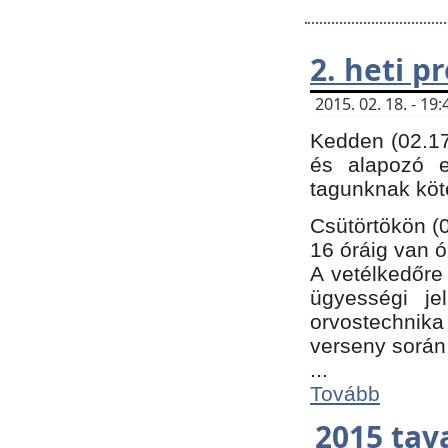
2. heti 
2015. 02. 18. - 1
Kedden (02.17
és alapozó e
tagunknak köt
Csütörtökön (0
16 óráig van ó
A vetélkedőre 
ügyességi je
orvostechnika 
verseny során
...
Tovább
2015 tav