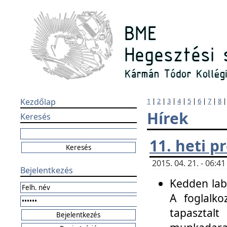
Kezdőlap
1
|
2
|
3
|
4
|
5
|
6
|
7
|
8
Hírek
Keresés
11. heti 
2015. 04. 21. - 06:
Bejelentkezés
Kedden labo
A foglalko
tapasztal