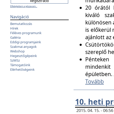
munkadarab
20 órától 
Elfelejtettem a jelszavam...
kiváló sz
Navigáció
különösen a
Bemutatkozás
Hírek
is előkerül
Féléves programunk
ajánlott az
Galéria
Eddigi programjaink
Csütörtökö
Szakmai anyagok
szereplő he
Webshop
Hegesztőgépeink
Pénteken 
SzMSz
Támogatóink
mindenkit
Elérhetőségeink
épületben. 
Tovább
10. heti 
2015. 04. 15. - 06: