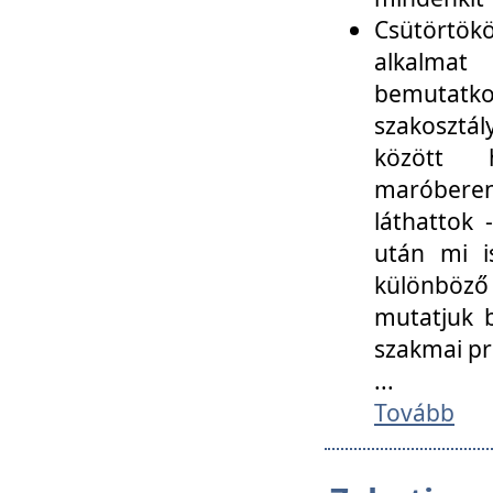
Csütörtökö
alkalmat
bemutatko
szakosztál
között
maróbere
láthattok
után mi i
különböző 
mutatjuk b
szakmai p
...
Tovább