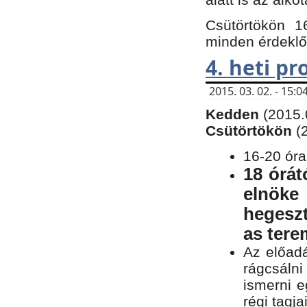
Csütörtökön 1
minden érdeklő
4. heti p
2015. 03. 02. - 15
Kedden
(2015.
Csütörtökön
(
16-20 óra
18 órát
elnöke
hegeszt
as ter
Az előad
rágcsálni
ismerni e
régi tagja