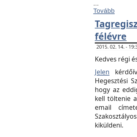
...
Tovább
Tagregi
félévre
2015. 02. 14. - 1
Kedves régi és
Jelen
kérdőív
Hegesztési Sz
hogy az eddi
kell töltenie
email címet
Szakosztályo
kiküldeni.