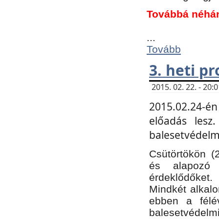
Továbbá néhá
...
Tovább
3. heti p
2015. 02. 22. - 20
2015.02.24-én
előadás lesz
balesetvédelmi
Csütörtökön (
és alapozó e
érdeklődőket.
Mindkét alkalo
ebben a félé
balesetvédelmi