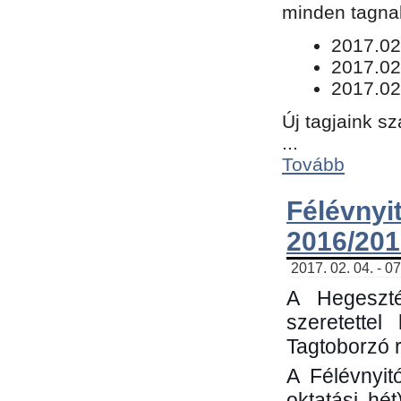
minden tagnak
​2017.02
2017.02
2017.02
Új tagjaink s
...
Tovább
Félévn
2016/201
2017. 02. 04. - 0
A Hegeszté
szeretette
Tagtoborzó 
A Félévnyit
oktatási hé