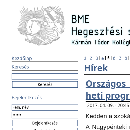
Kezdőlap
1
|
2
|
3
|
4
|
5
|
6
|
7
|
8
Hírek
Keresés
Országos 
heti prog
Bejelentkezés
2017. 04. 09. - 20:
Kedden a szokás
A Nagypénteki m