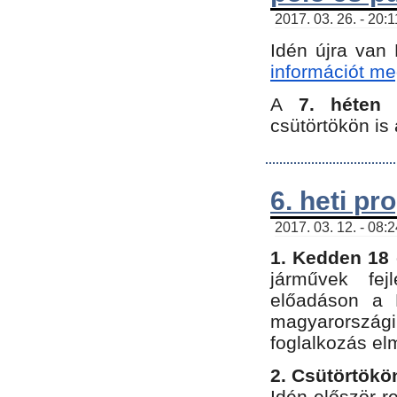
2017. 03. 26. - 20:
Idén újra van
információt meg
A
7. héten
csütörtökön is 
6. heti p
2017. 03. 12. - 08:
1. Kedden 18 
járművek fe
előadáson a 
magyarország
foglalkozás el
2. Csütörtökö
Idén először 