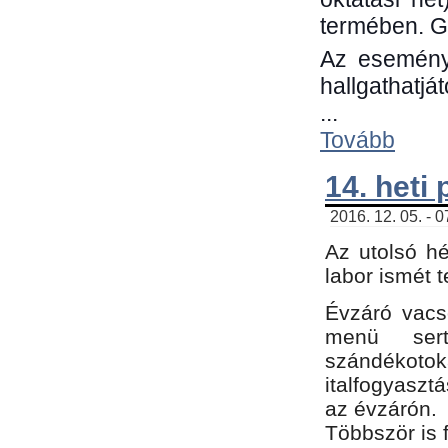
termében. G
Az eseménye
hallgathatjá
...
Tovább
14. heti
2016. 12. 05. - 
Az utolsó h
labor ismét 
Évzáró vacs
menü sert
szándékoto
italfogyaszt
az évzárón.
Többször is 