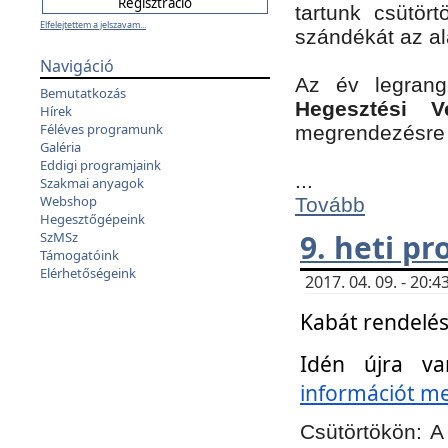
tartunk csütört
Elfelejtettem a jelszavam...
szándékát az a
Navigáció
Az év legran
Bemutatkozás
Hegesztési V
Hírek
Féléves programunk
megrendezésre 
Galéria
Eddigi programjaink
...
Szakmai anyagok
Webshop
Tovább
Hegesztőgépeink
9. heti p
SzMSz
Támogatóink
Elérhetőségeink
2017. 04. 09. - 20
Kabát rendelés
Idén újra va
információt meg
Csütörtökön:
A