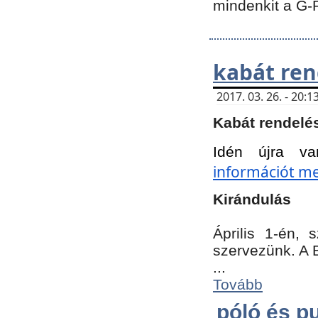
mindenkit a G-
kabát ren
2017. 03. 26. - 20
Kabát rendelé
Idén újra va
információt meg
Kirándulás
Április 1-én,
szervezünk. A 
...
Tovább
póló és pu