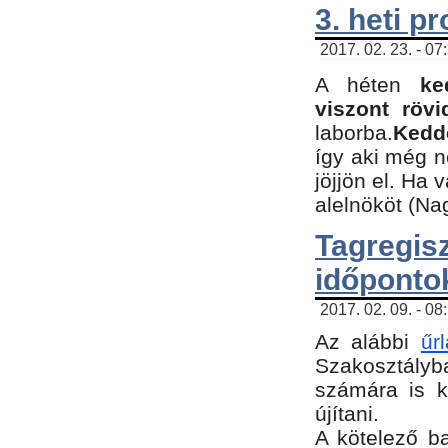
3. heti p
2017. 02. 23. - 07
A héten
ke
viszont rövi
laborba.
Kedde
így aki még 
jöjjön el. Ha 
alelnököt (Na
Tagreg
időponto
2017. 02. 09. - 08
Az alábbi
űr
Szakosztályba
számára is k
újítani.
​A kötelező b