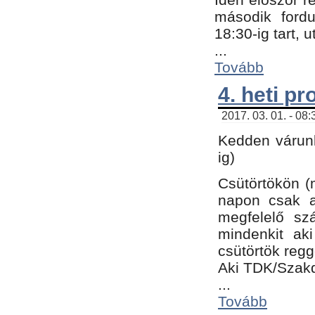
második fordu
18:30-ig tart,
...
Tovább
4. heti p
2017. 03. 01. - 08
Kedden várunk
ig)
Csütörtökön (
napon csak a
megfelelő sz
mindenkit ak
csütörtök regg
Aki TDK/Szak
...
Tovább