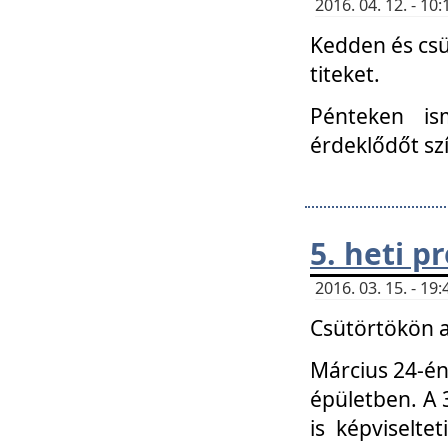
2016. 04. 12. - 1
Kedden és csü
titeket.
Pénteken is
érdeklődőt sz
5. heti 
2016. 03. 15. - 1
Csütörtökön a
Március 24-én
épületben. A 
is képviselte