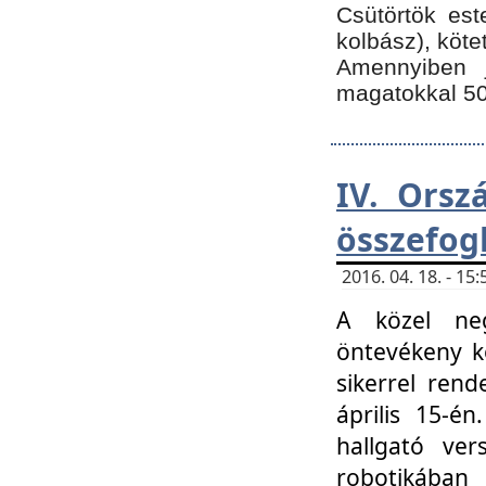
Csütörtök est
kolbász), köte
Amennyiben 
magatokkal 50
IV. Orsz
összefog
2016. 04. 18. - 1
A közel neg
öntevékeny k
sikerrel ren
április 15-é
hallgató ver
robotikába