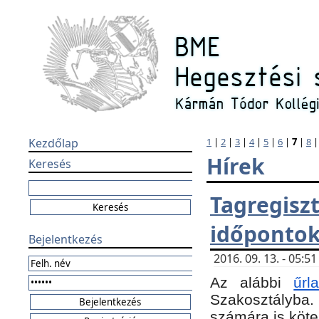
Kezdőlap
1
|
2
|
3
|
4
|
5
|
6
|
7
|
8
Hírek
Keresés
Tagregi
időponto
Bejelentkezés
2016. 09. 13. - 05:
Az alábbi
űr
Szakosztályba.
számára is köte