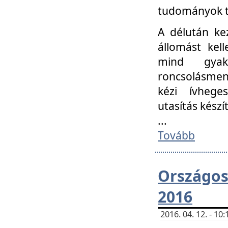
tudományok t
A délután ke
állomást kell
mind gyako
roncsolásmen
kézi ívheges
utasítás készít
...
Tovább
Országo
2016
2016. 04. 12. - 1