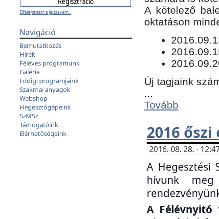
​A kötelező bal
Elfelejtettem a jelszavam...
oktatáson minde
Navigáció
​2016.09.
Bemutatkozás
2016.09.1
Hírek
2016.09.2
Féléves programunk
Galéria
Új tagjaink szám
Eddigi programjaink
Szakmai anyagok
...
Webshop
Tovább
Hegesztőgépeink
SzMSz
Támogatóink
2016 őszi
Elérhetőségeink
2016. 08. 28. - 12
A Hegesztési 
hívunk meg 
rendezvényünk
A Félévnyitó 