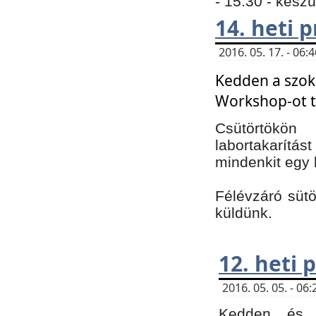
- 15:30 - kész
14. heti
2016. 05. 17. - 06
Kedden a szoká
Workshop-ot t
Csütörtökön
labortakarítást
mindenkit egy 
Félévzáró sütö
küldünk.
12. heti
2016. 05. 05. - 0
Kedden és c