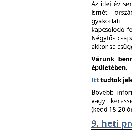
Az idei év se
ismét orszá
gyakorlati
kapcsolódó f
Négyfős csap
akkor se csüg
Várunk benn
épületében.
Itt
tudtok jel
Bővebb infor
vagy keress
(kedd 18-20 ó
9. heti 