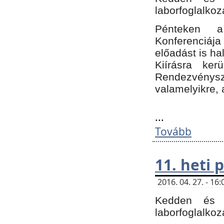
laborfoglalkoz
Pénteken 
Konferenciá
előadást is h
Kiírásra ke
Rendezvénysze
valamelyikre, 
...
Tovább
11. heti
2016. 04. 27. - 1
Kedden és c
laborfoglalkoz