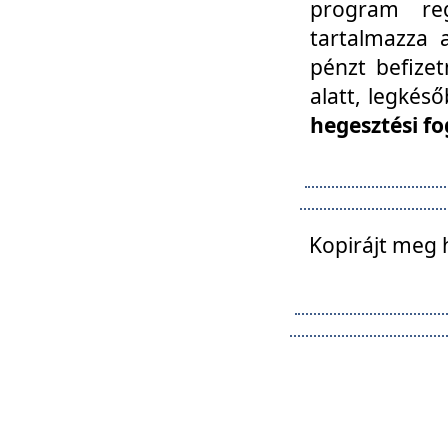
program reg
tartalmazza a
pénzt befizet
alatt, legkés
hegesztési fo
Kopirájt meg 