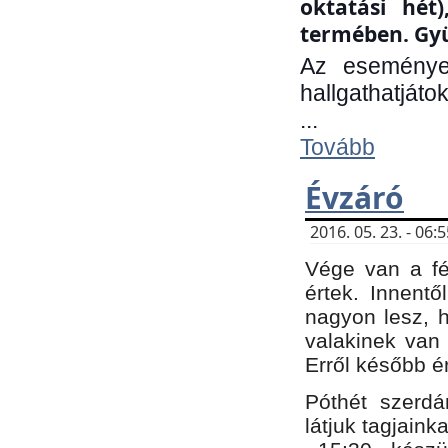
oktatási hét
termében. Gyü
Az eseménye
hallgathatjáto
...
Tovább
Évzáró
2016. 05. 23. - 06
Vége van a fé
értek. Innent
nagyon lesz, 
valakinek van
Erről később é
Póthét szerdá
látjuk tagjaink