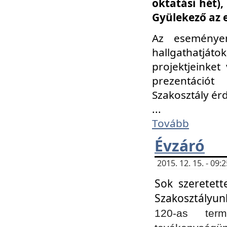
oktatási hét)
Gyülekező az 
Az eseménye
hallgathatjáto
projektjeinket
prezentációt
Szakosztály ér
...
Tovább
Évzáró
2015. 12. 15. - 09
Sok szeretett
Szakosztályun
120-as ter