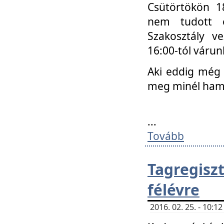
Csütörtökön 18
nem tudott e
Szakosztály v
16:00-tól váru
Aki eddig még 
meg minél ham
...
Tovább
Tagregis
félévre
2016. 02. 25. - 10: