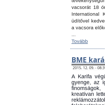
tevékenységünk
vacsorát 18 ó
International 
üdítővel kedv
a vacsora elők
...
Tovább
BME kará
2015. 12. 09. - 08
A Karifa vég
gyenge, az i
finomságok,
kreatívan let
reklámozzá