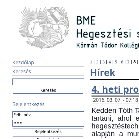
Kezdőlap
1
|
2
|
3
|
4
|
5
|
6
|
7
|
8
Hírek
Keresés
4. heti p
2016. 03. 07. - 07:
Bejelentkezés
Kedden Tóth Ta
tartani, ahol
hegesztéstechn
alapján a mun