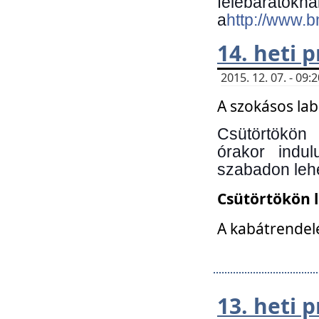
felebará
a
http://www.
14. heti
2015. 12. 07. - 09
A szokásos la
Csütörtökön
órakor indu
szabadon lehe
Csütörtökön 
A kabátrendelé
13. heti