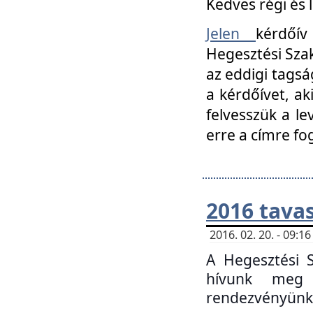
Kedves régi és 
Jelen
kérdőív
Hegesztési Szak
az eddigi tagsá
a kérdőívet, ak
felvesszük a le
erre a címre fo
2016 tavas
2016. 02. 20. - 09:
A Hegesztési S
hívunk meg 
rendezvényünk