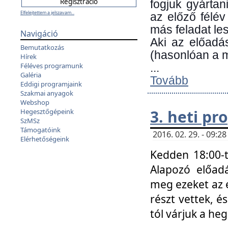
fogjuk gyártan
Elfelejtettem a jelszavam...
az előző félév
más feladat les
Navigáció
Aki az előadá
Bemutatkozás
(hasonlóan a
Hírek
Féléves programunk
...
Galéria
Tovább
Eddigi programjaink
Szakmai anyagok
Webshop
3. heti p
Hegesztőgépeink
SzMSz
Támogatóink
2016. 02. 29. - 09:
Elérhetőségeink
Kedden 18:00-t
Alapozó előad
meg ezeket az 
részt vettek, é
tól várjuk a he