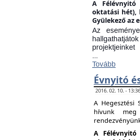
A Félévnyitó 
oktatási hét)
Gyülekező az e
Az eseményen
hallgathatjáto
projektjeinket
...
Tovább
Évnyitó é
2016. 02. 10. - 13
A Hegesztési 
hívunk meg 
rendezvényünk
A Félévnyitó