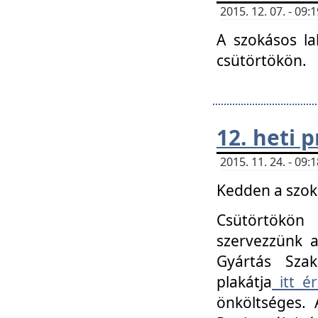
2015. 12. 07. - 09
A szokásos la
csütörtökön.
12. heti
2015. 11. 24. - 09
Kedden a szoká
Csütörtökö
szervezzünk a
Gyártás Szak
plakátja
itt ér
önköltséges. 