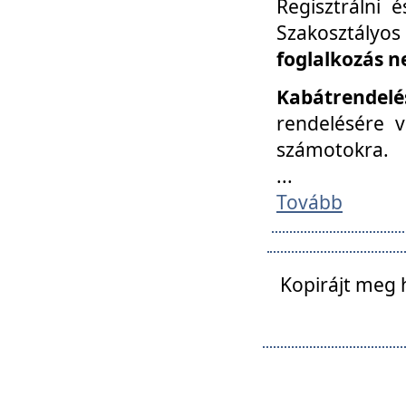
Regisztrálni 
Szakosztályos
foglalkozás n
Kabátrendelé
rendelésére v
számotokra.
...
Tovább
Kopirájt meg 