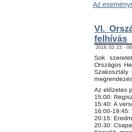
Az eseményről
VI. Orsz
felhívás
2018. 03. 23. - 0
Sok szerete
Országos He
Szakosztály 
megrendezésr
Az előzetes 
15:00: Regis
15:40: A ver
16:00-19:45:
20:
​15​
: Eredm
​20.30: Csapa