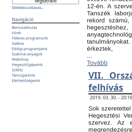
12-én. A szer
Elfelejtettem a jelszavam...
Tanszék laborj
Navigáció
rekord számú, 
hegesztéshe
Bemutatkozás
Hírek
anyagtechnológ
Féléves programunk
tanulmányokat.
Galéria
érkeztek,
Eddigi programjaink
Szakmai anyagok
...
Webshop
Tovább
Hegesztőgépeink
SzMSz
VII. Ors
Támogatóink
Elérhetőségeink
felhívás
2019. 03. 30. - 20
Sok szeretettel
Hegesztési Ve
szervez. Az 
megrendezésre 