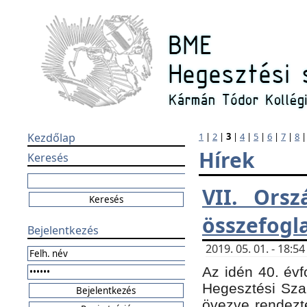
Kezdőlap
1
|
2
|
3
|
4
|
5
|
6
|
7
|
8
Hírek
Keresés
VII. Orsz
összefogl
Bejelentkezés
2019. 05. 01. - 18:
Az idén 40. évf
Hegesztési Sza
övezve rendezte