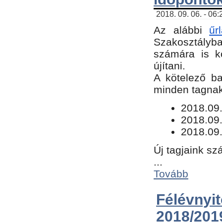
2018. 09. 06. - 06
Az alábbi
űr
Szakosztályba.
számára is k
újítani.
​A kötelező b
minden tagnak 
​2018.09
2018.09.
2018.09.
Új tagjaink sz
...
Tovább
Félévn
2018/201