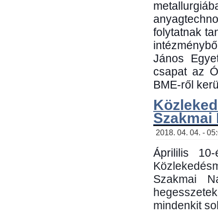
metallu
anyagtechn
folytatnak t
intézménybő
János Egyet
csapat az Ó
BME-ről kerül
Közleked
Szakmai
2018. 04. 04. - 05
Áprililis 1
Közlekedés
Szakmai N
hegesszetek 
mindenkit sok