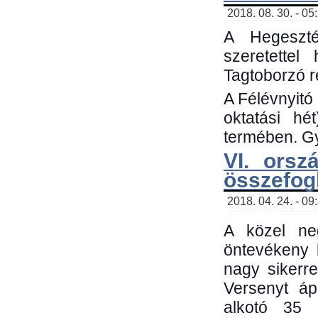
2018. 08. 30. - 05
A Hegeszté
szeretette
Tagtoborzó 
A Félévnyitó
oktatási h
termében. Gy
VI. orsz
összefog
2018. 04. 24. - 09
A közel neg
öntevékeny 
nagy sikerr
Versenyt áp
alkotó 35 h