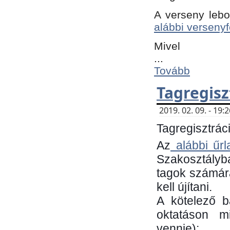
A verseny lebo
alábbi versenyf
Mivel
...
Tovább
Tagregisz
2019. 02. 09. - 19
Tagregisztráci
Az
alábbi űrl
Szakosztályb
tagok számára
kell újítani.
​A kötelező 
oktatáson m
vennie):