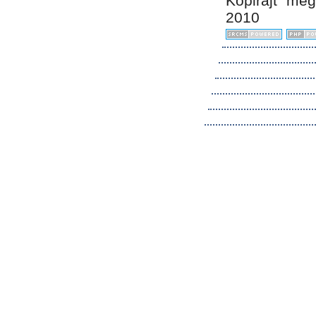
Kopirájt me
2010