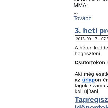
MMA:
...
Tovább
3. heti 
2018. 09. 17. - 0
A héten kedde
hegeszteni.
Csütörtökön
Aki még esetl
az
űrlap
on ér
tagok számár
kell újítani.
Tagregi
időpontok