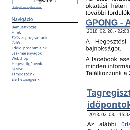
oktatási héten
Elfelejtettem a jelszavam...
további fordulók
Navigáció
GPONG - A
Bemutatkozás
2018. 02. 20. - 22:03
Hírek
Féléves programunk
A Hegesztési
Galéria
bajnokságot.
Eddigi programjaink
Szakmai anyagok
A facebook es
Webshop
Hegesztőgépeink
minden informáci
SzMSz
Találkozzunk a 3
Támogatóink
Elérhetőségeink
Tagregi
időpontok
2018. 02. 08. - 15
Az alábbi
űrl