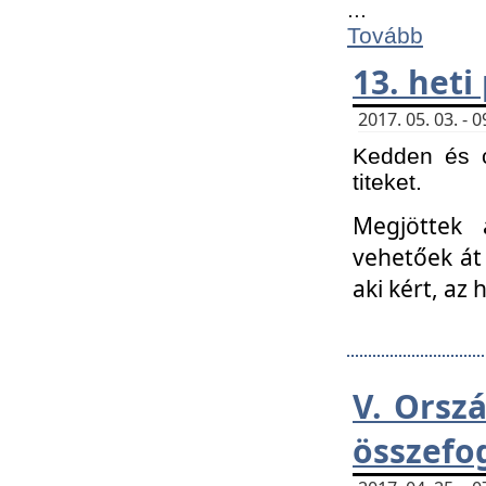
...
Tovább
13. heti
2017. 05. 03. -
Kedden és c
titeket.
Megjöttek 
vehetőek át
aki kért, az
V. Orsz
összefo