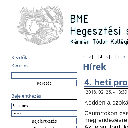
Kezdőlap
1
|
2
|
3
|
4
|
5
|
6
|
7
|
8
Hírek
Keresés
4. heti p
2018. 02. 26. - 18:
Bejelentkezés
Kedden a szokás
Csütörtökön csa
megrendezésre 
Az első forduló