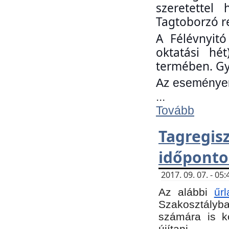
szeretettel
Tagtoborzó r
A Félévnyitó
oktatási hé
termében. Gy
Az eseményen 
...
Tovább
Tagregi
időponto
2017. 09. 07. - 0
Az alábbi
űr
Szakosztályba.
számára is k
újítani.