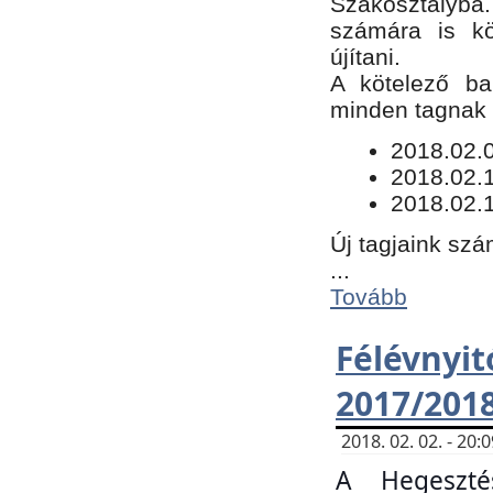
Szakosztályba.
számára is kö
újítani.
​A kötelező ba
minden tagnak m
​2018.02.
2018.02.
2018.02.1
Új tagjaink szá
...
Tovább
Félévn
2017/201
2018. 02. 02. - 20
A Hegeszté