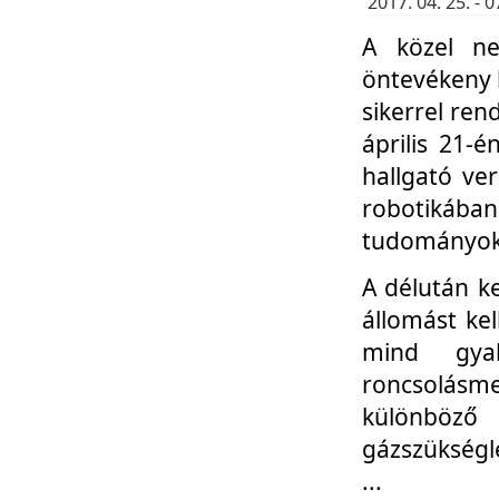
2017. 04. 25. -
A közel ne
öntevékeny k
sikerrel re
április 21-
hallgató ve
robotikáb
tudományok 
A délután k
állomást kel
mind gyak
roncsolás
különböző
gázszükségl
...