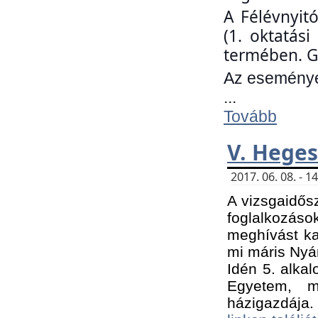
A Félévnyit
(1. oktatás
termében. G
Az eseményen
...
Tovább
V. Heges
2017. 06. 08. - 
A vizsgaidős
foglalkozás
meghívást ka
mi máris Nyár
Idén 5. alka
Egyetem, m
házigazdája.