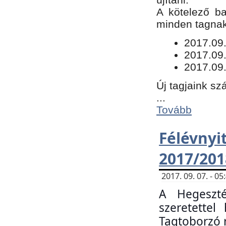
​A kötelező b
minden tagnak 
​2017.09
2017.09
2017.09.
Új tagjaink sz
...
Tovább
Félévn
2017/201
2017. 09. 07. - 
A Hegeszté
szeretette
Tagtoborzó 