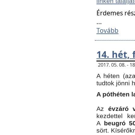
linken találjá
Érdemes rés
...
Tovább
14. hét,
2017. 05. 08. - 
A héten (az
tudtok jönni 
A póthéten l
Az
évzáró 
kezdettel k
A
beugró 50
sört. Kísérő