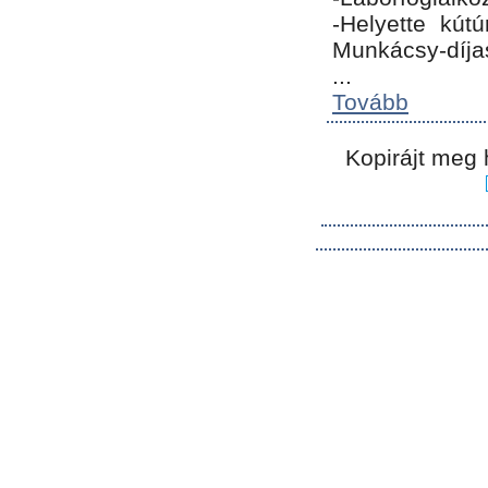
-Helyette kút
Munkácsy-díja
...
Tovább
Kopirájt meg 