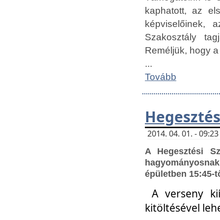
kaphatott, az e
képviselőinek,
Szakosztály tag
Reméljük, hogy a
...
Tovább
Hegesztés
2014. 04. 01. - 09:
A Hegesztési S
hagyományosnak 
épületben 15:45-t
A verseny ki
kitöltésével leh