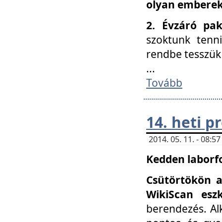
olyan embereke
2. Évzáró pa
szoktunk tenn
rendbe tesszü
...
Tovább
14. heti 
2014. 05. 11. - 08:
Kedden laborfo
Csütörtökön a
WikiScan eszk
berendezés. Al