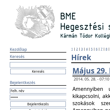
Kezdőlap
1
|
2
|
3
|
4
|
5
|
6
|
7
|
8
Hírek
Keresés
Május 29.
2014. 05. 28. - 07:
Bejelentkezés
Amennyiben u
kikapcsolni, ak
szokások sze