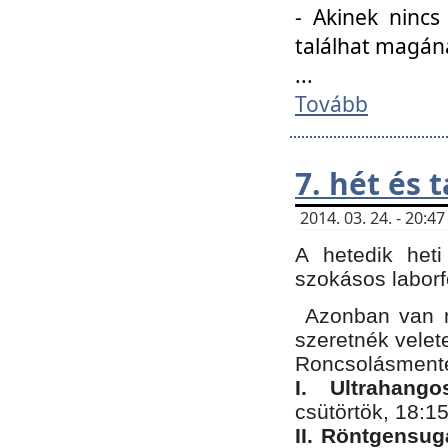
- Akinek nincs
találhat magán
...
Tovább
7. hét és 
2014. 03. 24. - 20:
A hetedik heti
szokásos labor
Azonban van n
szeretnék velet
Roncsolásmente
I. Ultrahang
csütörtök, 18:15
II. Röntgensug