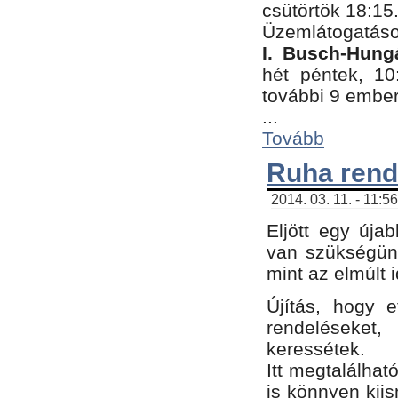
csütörtök 18:15
Üzemlátogatáso
I. Busch-Hung
hét péntek, 10
további 9 embe
...
Tovább
Ruha rend
2014. 03. 11. - 11:5
Eljött egy úja
van szükségünk
mint az elmúlt
Újítás, hogy e
rendelések
keressétek.
Itt megtalálhat
is könnyen kii