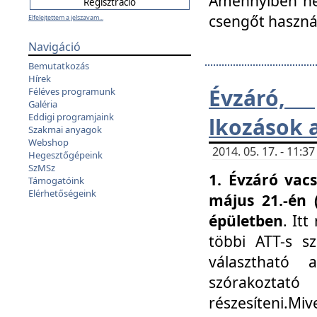
Amennyiben nem
csengőt haszná
Elfelejtettem a jelszavam...
Navigáció
Bemutatkozás
Hírek
Évzáró, 
Féléves programunk
Galéria
Eddigi programjaink
lkozások 
Szakmai anyagok
Webshop
2014. 05. 17. - 11:
Hegesztőgépeink
SzMSz
1. Évzáró vac
Támogatóink
Elérhetőségeink
május 21.-én 
épületben
. It
többi ATT-s sz
választható 
szórakoztató
részesíteni.Miv