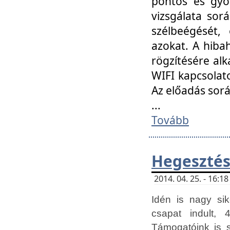
pontos és gyor
vizsgálata so
szélbeégését, 
azokat. A hibah
rögzítésére alk
WIFI kapcsolat
Az előadás sor
...
Tovább
Hegesztés
2014. 04. 25. - 16:
Idén is nagy sik
csapat indult, 
Támogatóink is 