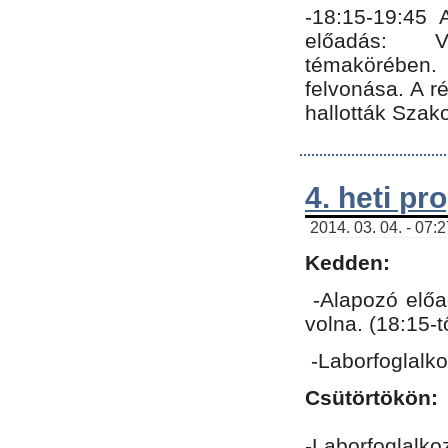
-18:15-19:45
előadás: Vo
témakörében.
felvonása. A 
hallották Szako
4. heti p
2014. 03. 04. - 07:
Kedden:
-Alapozó előa
volna. (18:15-
-Laborfoglalk
Csütörtökön:
-Laborfoglalko