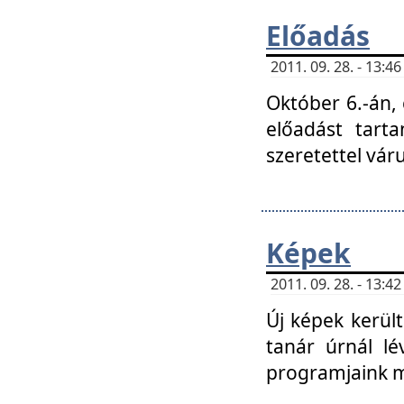
Előadás
2011. 09. 28. - 13:
Október 6.-án,
előadást tart
szeretettel vá
Képek
2011. 09. 28. - 13:
Új képek kerülte
tanár úrnál lé
programjaink m