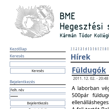
Kezdőlap
1
|
2
|
3
|
4
|
5
|
6
|
7
|
8
Hírek
Keresés
Füldugók
2011. 12. 02. - 20:
Bejelentkezés
A laborban vég
500pár füldugó
ellenállásheges