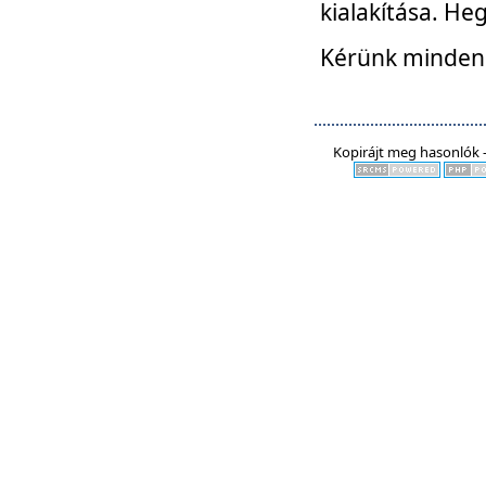
kialakítása. He
Kérünk mindenki
Kopirájt meg hasonlók -