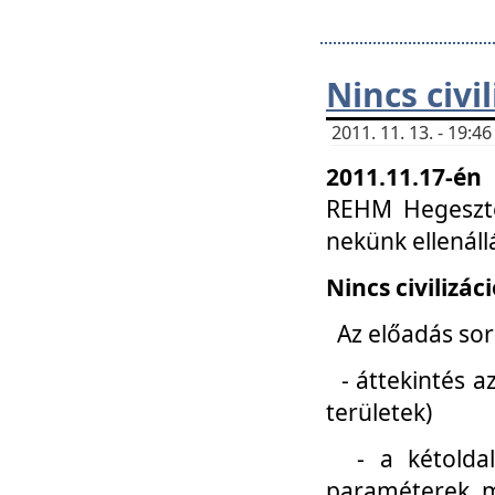
Nincs civi
2011. 11. 13. - 19:
2011.11.17-én
REHM Hegeszté
nekünk ellenál
Nincs civilizác
Az előadás sorá
- áttekintés az
területek)
- a kétoldali 
paraméterek, m