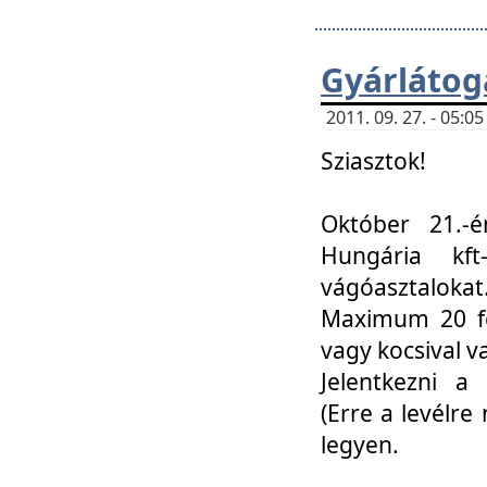
Gyárlátoga
2011. 09. 27. - 05:
Sziasztok!
Október 21.-é
Hungária kf
vágóasztalokat
Maximum 20 fő
vagy kocsival 
Jelentkezni a 
(Erre a levélre 
legyen.