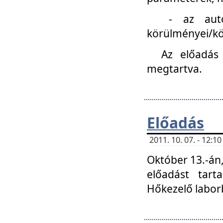
- az autóipa
körülményei/k
Az előadás
megtartva.
Előadás
2011. 10. 07. - 12:
Október 13.-án,
előadást tar
Hőkezelő labor