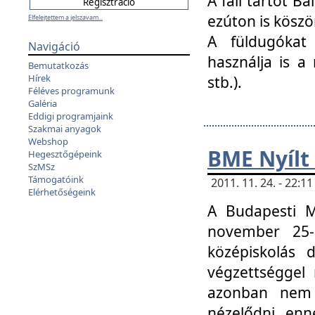
A fali tartót B
ezúton is köszö
Elfelejtettem a jelszavam...
A füldugókat
Navigáció
használja is a 
Bemutatkozás
Hírek
stb.).
Féléves programunk
Galéria
Eddigi programjaink
Szakmai anyagok
Webshop
BME Nyílt
Hegesztőgépeink
SzMSz
Támogatóink
2011. 11. 24. - 22:
Elérhetőségeink
A Budapesti 
november 25-
középiskolás d
végzettséggel
azonban nem 
nézelődni, enn