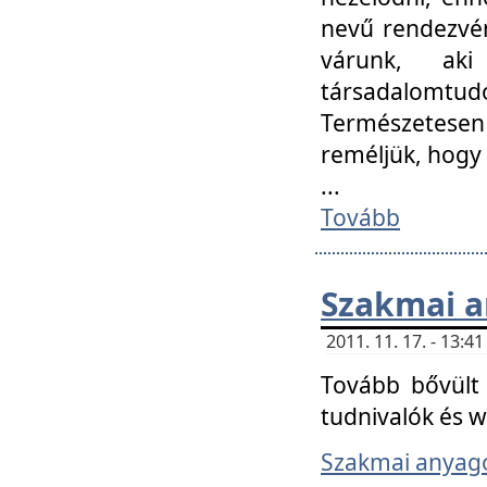
nevű rendezvén
várunk, aki
társadalomtud
Természetesen
reméljük, hogy
...
Tovább
Szakmai 
2011. 11. 17. - 13:
Tovább bővült 
tudnivalók és 
Szakmai anyag