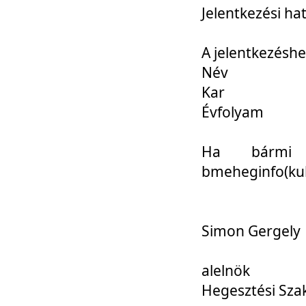
Jelentkezési ha
A jelentkezéshe
Név
Kar
Évfolyam
Ha bármi 
bmeheginfo(kuk
Simon Gergely
alelnök
Hegesztési Sza