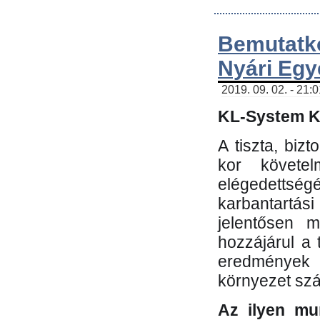
Bemutatk
Nyári Egy
2019. 09. 02. - 21:
KL-System Kf
A tiszta, bi
kor követe
elégedettség
karbantartás
jelentősen m
hozzájárul a
eredmények e
környezet sz
Az ilyen mu