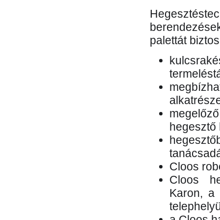
Hegesztés
berendezések 
palettát bizto
kulcsr
termelés
megbízh
alkatrésze
megelőző
hegesztő 
hegesztő
tanácsad
Cloos rob
Cloos he
Karon, a 
telephely
a Cloos h