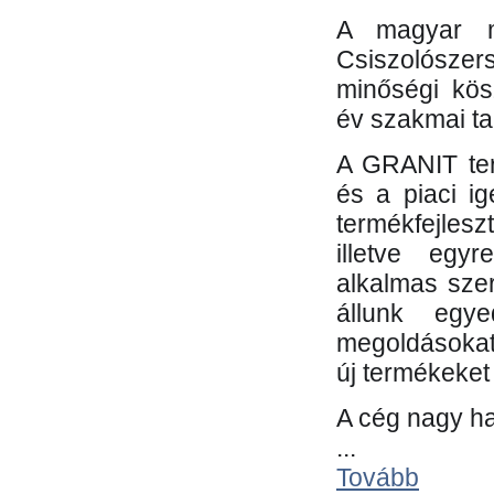
A magyar m
Csiszolósze
minőségi kös
év szakmai tap
A GRANIT ter
és a piaci i
termékfejles
illetve egy
alkalmas sze
állunk egye
megoldásokat
új termékeket 
A cég nagy ha
...
Tovább