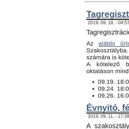
Tagregiszt
2019. 09. 18. - 04:5
Tagregisztráci
Az
alábbi űrl
Szakosztályba.
számára is köte
​A kötelező b
oktatáson minde
09.19. 18:0
09.24. 18:0
09.26. 16:0
Évnyitó, f
2019. 09. 11. - 17:3
A szakosztál