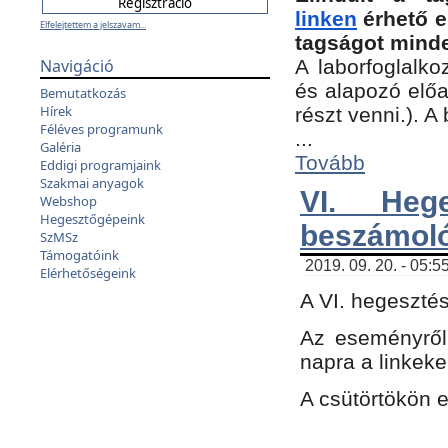
linken
érhető e
Elfelejtettem a jelszavam...
tagságot minde
Navigáció
A laborfoglalko
és alapozó előa
Bemutatkozás
Hírek
részt venni.). 
Féléves programunk
...
Galéria
Tovább
Eddigi programjaink
Szakmai anyagok
VI. Heg
Webshop
Hegesztőgépeink
beszámol
SzMSz
Támogatóink
2019. 09. 20. - 05:5
Elérhetőségeink
A VI. hegeszté
Az eseményről
napra a linkeke
A csütörtökön 