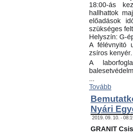
18:00-ás kez
hallhattok ma
előadások id
szükséges fel
Helyszín: G-ép
A félévnyitó 
zsíros kenyér.
A laborfogl
balesetvédelm
...
Tovább
Bemutatk
Nyári Egy
2019. 09. 10. - 08:
GRANIT Csis