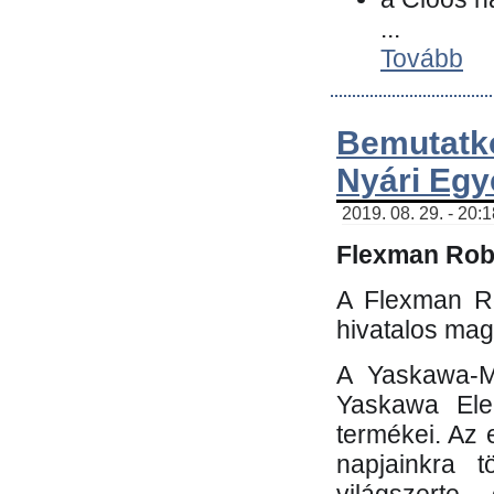
...
Tovább
Bemutatk
Nyári Egy
2019. 08. 29. - 20:
Flexman Robo
A Flexman Ro
hivatalos mag
A Yaskawa-Mo
Yaskawa Elec
termékei. Az e
napjainkra t