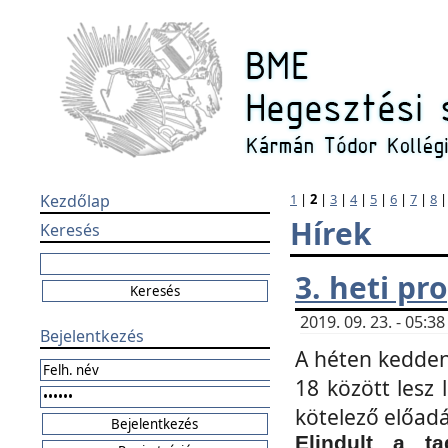
Kezdőlap
1
|
2
|
3
|
4
|
5
|
6
|
7
|
8
Hírek
Keresés
3. heti p
2019. 09. 23. - 05:
Bejelentkezés
A héten kedden
18 között lesz 
kötelező előad
Elindult a ta