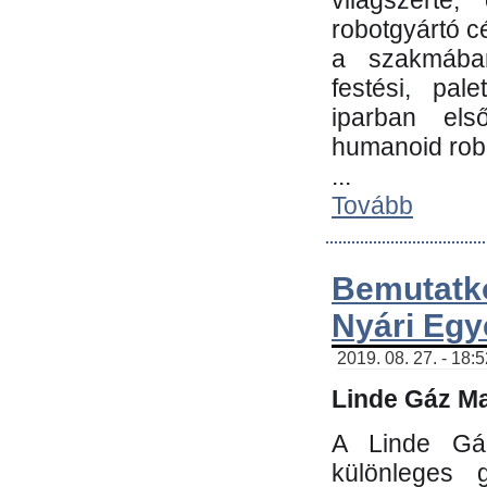
világszerte
robotgyártó c
a szakmában:
festési, pale
iparban els
humanoid robo
...
Tovább
Bemutatk
Nyári Egy
2019. 08. 27. - 18:
Linde Gáz Ma
A Linde Gáz
különleges 