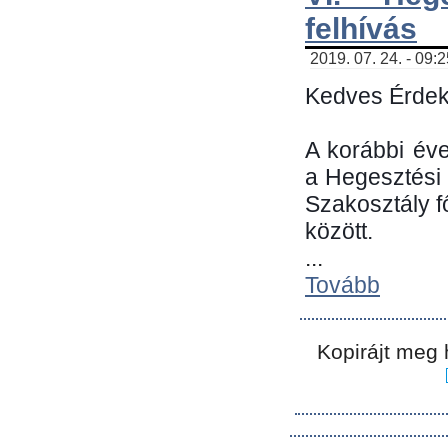
felhívás
2019. 07. 24. - 09:
Kedves Érdek
A korábbi év
a Hegesztési
Szakosztály 
között.
...
Tovább
Kopirájt meg 