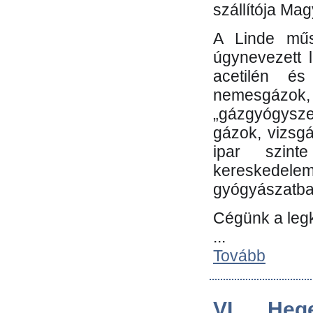
szállítója Ma
A Linde műs
úgynevezett 
acetilén és
nemesgáz
„gázgyógysze
gázok, vizsg
ipar szin
kereskedele
gyógyászatb
Cégünk a leg
...
Tovább
VI. Heg