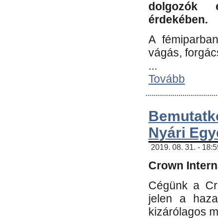
dolgozók 
érdekében.
A fémiparba
vágás, forgác
...
Tovább
Bemutatk
Nyári Egy
2019. 08. 31. - 18:
Crown Interna
Cégünk a Cro
jelen a haz
kizárólagos m