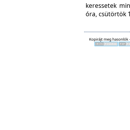
keressetek min
óra, csütörtök 
Kopirájt meg hasonlók -