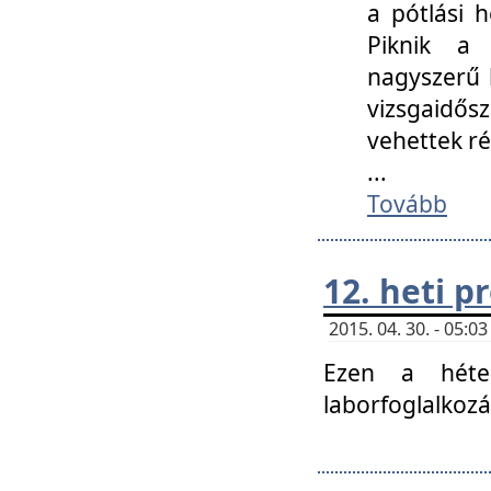
a pótlási h
Piknik a 
nagyszerű 
vizsgaidő
vehettek ré
...
Tovább
12. heti 
2015. 04. 30. - 05:
Ezen a héte
laborfoglalkozá