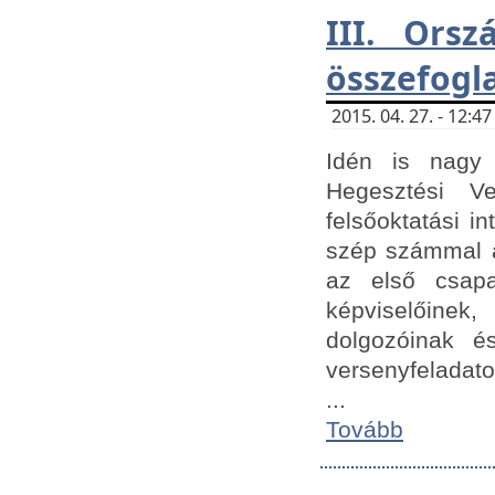
III. Orsz
összefogl
2015. 04. 27. - 12:
Idén is nagy 
Hegesztési Ve
felsőoktatási 
szép számmal a
az első csap
képviselőine
dolgozóinak é
versenyfeladato
...
Tovább