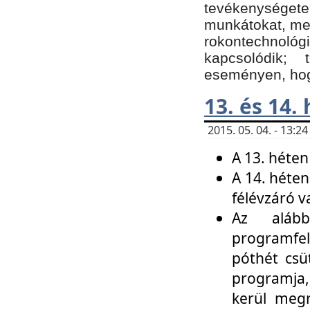
tevékenységet
munkátokat, me
rokontechnoló
kapcsolódik;
eseményen, hogy
13. és 14.
2015. 05. 04. - 13:
A 13. héten
A 14. héten
félévzáró v
Az alább
programfel
póthét csü
programja,
kerül meg