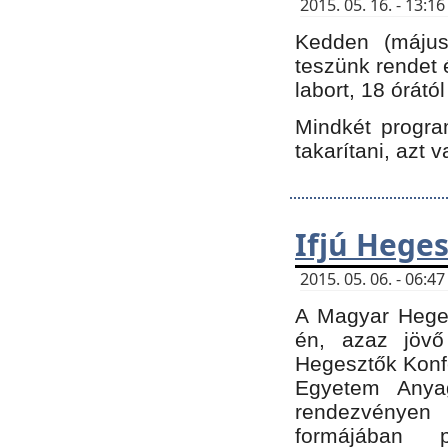
2015. 05. 16. - 13:
Kedden (május 
teszünk rendet 
labort, 18 órátó
Mindkét program
takarítani, azt 
Ifjú Hege
2015. 05. 06. - 06:
A Magyar Heges
én, azaz jövő
Hegesztők Konfe
Egyetem Anyag
rendezvén
formájában 