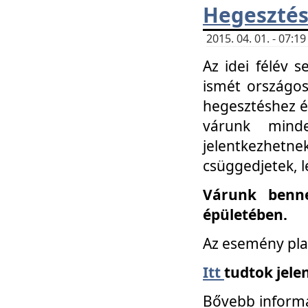
Hegesztés
2015. 04. 01. - 07:
Az idei félév 
ismét országos
hegesztéshez é
várunk mind
jelentkezhe
csüggedjetek, l
Várunk benne
épületében.
Az esemény pla
Itt
tudtok jele
Bővebb informá