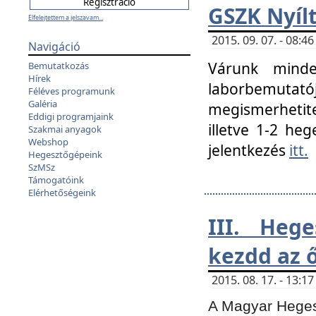
GSZK Nyíl
Elfelejtettem a jelszavam...
2015. 09. 07. - 08:
Navigáció
Várunk minde
Bemutatkozás
Hírek
laborbemutató
Féléves programunk
Galéria
megismerhetite
Eddigi programjaink
illetve 1-2 heg
Szakmai anyagok
Webshop
jelentkezés
itt.
Hegesztőgépeink
SzMSz
Támogatóink
Elérhetőségeink
III. Heg
kezdd az ő
2015. 08. 17. - 13:
A Magyar Hegesz