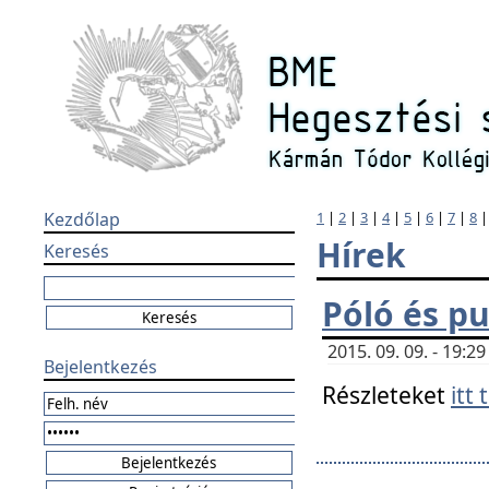
Kezdőlap
1
|
2
|
3
|
4
|
5
|
6
|
7
|
8
Hírek
Keresés
Póló és pu
2015. 09. 09. - 19:
Bejelentkezés
Részleteket
itt 