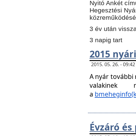
Nyitó Ankét cím
Hegesztési Nyá
közreműködésé
3 év után vissz
3 napig tart
2015 nyári
2015. 05. 26. - 09:
A nyár további
valakinek
a
bmeheginfo(k
Évzáró és