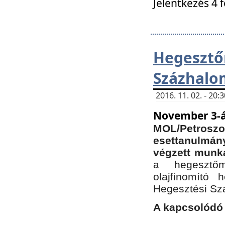
Jelentkezés 4 
Hegesz
Százhalo
2016. 11. 02. - 20
November 3-á
MOL/Petr
esettanulmá
végzett munká
a hegesztőm
olajfinomító 
Hegesztési Sz
A kapcsolódó