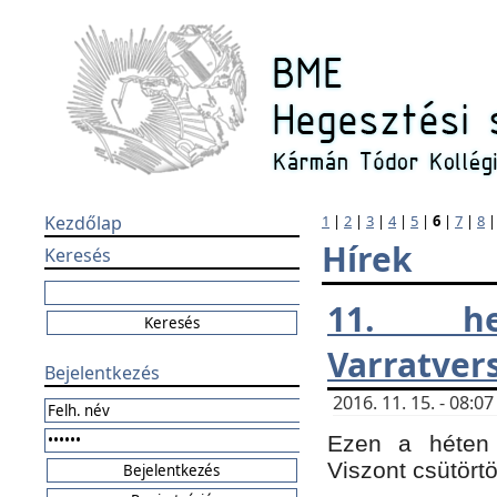
Kezdőlap
1
|
2
|
3
|
4
|
5
|
6
|
7
|
8
Hírek
Keresés
11. h
Varratver
Bejelentkezés
2016. 11. 15. - 08:
Ezen a héten 
Viszont csütört