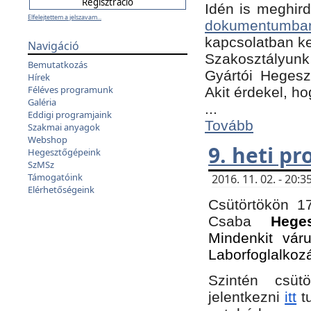
Idén is meghird
Elfelejtettem a jelszavam...
dokumentumba
kapcsolatban ke
Navigáció
Szakosztályunk 
Bemutatkozás
Gyártói Hegeszt
Hírek
Féléves programunk
Akit érdekel, h
Galéria
...
Eddigi programjaink
Tovább
Szakmai anyagok
Webshop
9. heti p
Hegesztőgépeink
SzMSz
Támogatóink
2016. 11. 02. - 20
Elérhetőségeink
Csütörtökön 17
Csaba
Hege
Mindenkit vár
Laborfoglalkoz
Szintén csüt
jelentkezni
itt
tu