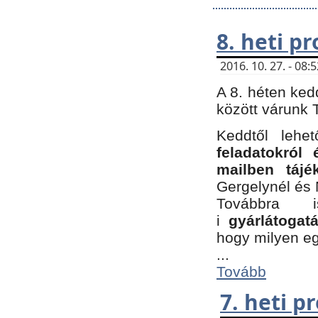
8. heti p
2016. 10. 27. - 08
A 8. héten ked
között várunk T
Keddtől leh
feladatokról
mailben tájé
Gergelynél és 
Továbbra 
i
gyárlátoga
hogy milyen e
...
Tovább
7. heti 