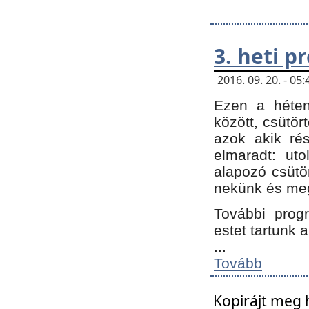
3. heti 
2016. 09. 20. - 0
Ezen a héte
között, csütör
azok akik ré
elmaradt: ut
alapozó csütör
nekünk és meg
További progr
estet tartunk 
...
Tovább
Kopirájt meg 