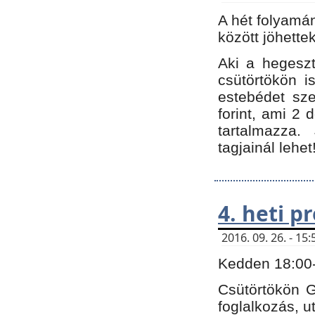
A hét folyamá
között jöhette
Aki a hegeszt
csütörtökön i
estebédet sze
forint, ami 2 
tartalmazza.
tagjainál lehet
4. heti 
2016. 09. 26. - 1
Kedden 18:00-t
Csütörtökön G
foglalkozás, ut