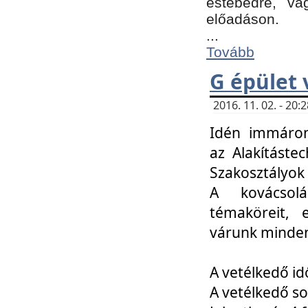
estebédre, va
előadáson.
...
Tovább
G épület 
2016. 11. 02. - 20
Idén immáro
az Alakításte
Szakosztályok
A kovácsolá
témaköreit, e
várunk minden
A vetélkedő id
A vetélkedő so