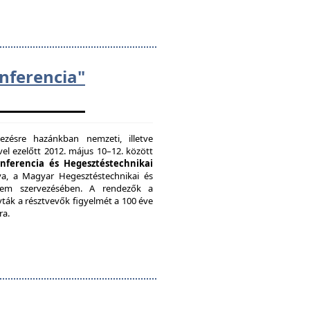
ferencia"
zésre hazánkban nemzeti, illetve
el ezelőtt 2012. május 10–12. között
onferencia és Hegesztéstechnikai
a, a Magyar Hegesztéstechnikai és
etem szervezésében. A rendezők a
vták a résztvevők figyelmét a 100 éve
ra.