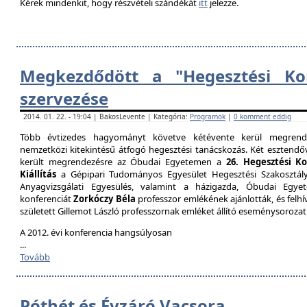
Kérek mindenkit, hogy részvételi szándékát
itt
jelezze.
Megkezdődött a "Hegesztési Kon
szervezése
2014. 01. 22. - 19:04 | BakosLevente | Kategória:
Programok
|
0 komment eddig
Több évtizedes hagyományt követve kétévente kerül megrende
nemzetközi kitekintésű átfogó hegesztési tanácskozás. Két esztendőv
került megrendezésre az Óbudai Egyetemen a
26. Hegesztési K
Kiállítás
a Gépipari Tudományos Egyesület Hegesztési Szakosztály
Anyagvizsgálati Egyesülés, valamint a házigazda, Óbudai Egy
konferenciát
Zorkóczy Béla
professzor emlékének ajánlották, és felhí
született Gillemot László professzornak emléket állító eseménysorozat
A 2012. évi konferencia hangsúlyosan
...
Tovább
Póthét és Évzáró Vacsora