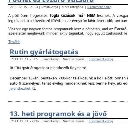
2013. 12. 15. - 21:04 | SimonGergo | Nincs kategória. |
0 komment eddig
A póthéten hegesztési
foglalkozások már NEM
lesznek. A vizsga
legközelebb a következő félévben, az évnyitón kihirdetett időpontban 
Viszont egy nagyon fontos programunk lesz a póthéten, ami az
Évzáró 
szeretettel meghívunk minden aktív tagunkat, hogy együtt zárhassuk le
...
Tovább
Rutin gyárlátogatás
2013. 12. 11. - 07:53 | SimonGergo | Nincs kategória. |
0 komment eddig
RUTIN gyárlátogatásra jelentkezők figyelem!
December 13.-án, pénteken 7:00-kor találkozunk a koli előtt, onnan
autó 9 személyes, tehát elvileg mindenkinek lesz benne hely, aki edd
jelentkezhet
itt.
13. heti programok és a jövő
2013. 12. 01. - 22:02 | SimonGergo | Nincs kategória. |
0 komment eddig