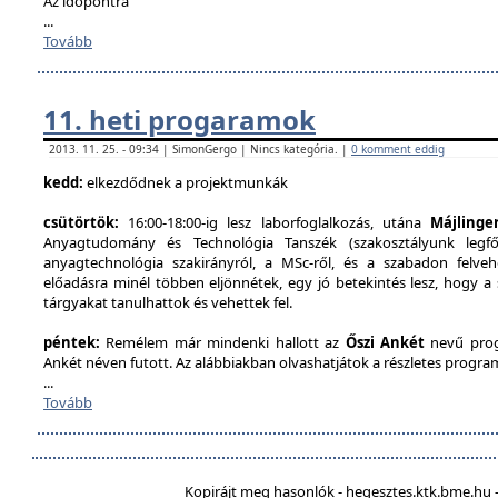
Az időpontra
...
Tovább
11. heti progaramok
2013. 11. 25. - 09:34 | SimonGergo | Nincs kategória. |
0 komment eddig
kedd:
elkezdődnek a projektmunkák
csütörtök:
16:00-18:00-ig lesz laborfoglalkozás, utána
Májlinge
Anyagtudomány és Technológia Tanszék (szakosztályunk legfőb
anyagtechnológia szakirányról, a MSc-ről, és a szabadon felveh
előadásra minél többen eljönnétek, egy jó betekintés lesz, hogy a
tárgyakat tanulhattok és vehettek fel.
péntek:
Remélem már mindenki hallott az
Őszi Ankét
nevű prog
Ankét néven futott. Az alábbiakban olvashatjátok a részletes program
...
Tovább
Kopirájt meg hasonlók - hegesztes.ktk.bme.hu -