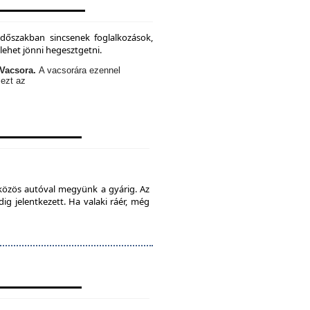
időszakban sincsenek foglalkozások,
lehet jönni hegesztgetni.
Vacsora.
A vacsorára ezennel
 ezt az
 közös autóval megyünk a gyárig. Az
ig jelentkezett. Ha valaki ráér, még