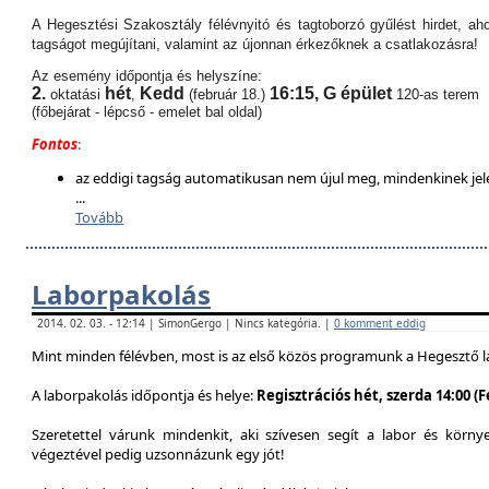
A Hegesztési Szakosztály félévnyitó és tagtoborzó gyűlést hirdet, aho
tagságot megújítani, valamint az újonnan érkezőknek a csatlakozásra!
Az esemény időpontja és helyszíne:
2.
hét
Kedd
16:15,
G épület
oktatási
,
(február 18.)
120-as terem
(főbejárat - lépcső - emelet bal oldal)
Fontos
:
az eddigi tagság automatikusan nem újul meg, mindenkinek jel
...
Tovább
Laborpakolás
2014. 02. 03. - 12:14 | SimonGergo | Nincs kategória. |
0 komment eddig
Mint minden félévben, most is az első közös programunk a Hegesztő l
A laborpakolás időpontja és helye:
Regisztrációs hét, szerda 14:00 (
Szeretettel várunk mindenkit, aki szívesen segít a labor és körn
végeztével pedig uzsonnázunk egy jót!