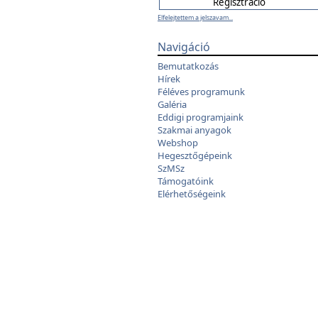
Elfelejtettem a jelszavam...
Navigáció
Bemutatkozás
Hírek
Féléves programunk
Galéria
Eddigi programjaink
Szakmai anyagok
Webshop
Hegesztőgépeink
SzMSz
Támogatóink
Elérhetőségeink