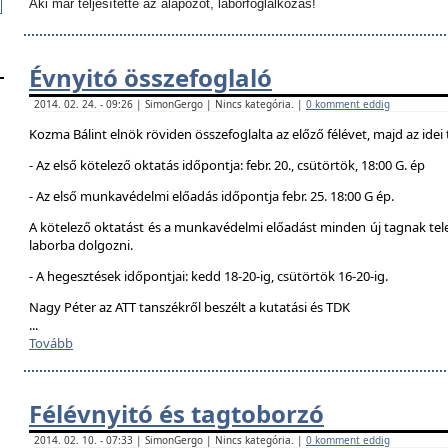
Aki már teljesítette az alapozót, laborfoglalkozás!
Évnyitó összefoglaló
2014. 02. 24. - 09:26 | SimonGergo | Nincs kategória. |
0 komment eddig
Kozma Bálint elnök röviden összefoglalta az előző félévet, majd az idei 
- Az első kötelező oktatás időpontja: febr. 20., csütörtök, 18:00 G. ép
- Az első munkavédelmi előadás időpontja febr. 25. 18:00 G ép.
A kötelező oktatást és a munkavédelmi előadást minden új tagnak telej
laborba dolgozni.
- A hegesztések időpontjai: kedd 18-20-ig, csütörtök 16-20-ig.
Nagy Péter az ATT tanszékről beszélt a kutatási és TDK
...
Tovább
Félévnyitó és tagtoborzó
2014. 02. 10. - 07:33 | SimonGergo | Nincs kategória. |
0 komment eddig