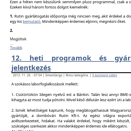
Ezen a héten nem készülünk semmilyen plusz programmal, csak a sz
Ezeken kívül három fontos dolgot kiemelnék:
1.
Rutin gyárlátogatás időpontja még nincsen meg, akit érdekel a dol
egy kis
bemutató.
Mindenképpen érdemes eljönni, megnézni őket.
2.
Megjöttek
...
Tovább
12. heti programok és gyárl
jelentkezés
2013. 11. 26. - 07:54 | SimonGergo | Nincs kategória. |
0 komment eddig
A szokásos laborfoglalkozások mellett:
1. Csütörtökön Idegen nyelvű est a Bánkin. Talán lesz annyi BME-s
kihagyta az most tudja pótolni. Mivel késő délután lesz ezért üti a la
2. Ismét lehetőséget kaptunk, hogy meglátogathassuk Magyarorsz
gyártóját, a dombóvári Rutin Kft-t. Az egész világra exportá
acélszerkezeteit, hidakat. Ha valakit érdekel, hogy miként készült,
szükséges szerkezet akkor mindenképpen érdemes ide ellátogatni.