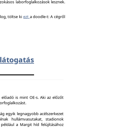
okásos laborfoglalkozások lesznek.
og, töltse ki
ezt
a doodle-t: A cégről
átogatás
 előadó is mint OE-s. Aki az előzőt
borfoglalkozást.
ág egyik legnagyobb acélszerkezet
lnak hullámvasutakat, stadionok
 például a Margit híd felújításához