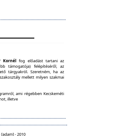
r Kornél
fog előadást tartani az
b támogatója) felépítéséről, az
ető tárgyakról. Szeretném, ha az
 szakosztály mellett milyen szakmai
ramról, ami régebben Kecskeméti
ot, illetve
 [adam] - 2010