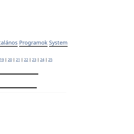
talános
Programok
System
19
|
20
|
21
|
22
|
23
|
24
|
25