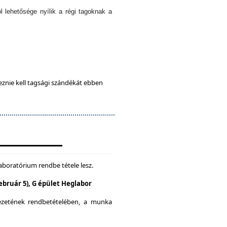
l lehetősége nyílik a régi tagoknak a
eznie kell tagsági szándékát ebben
aboratórium rendbe tétele lesz.
Február 5), G épület Heglabor
yezetének rendbetételében, a munka