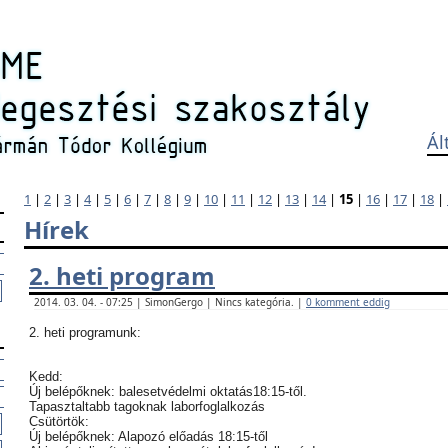
Ál
1
|
2
|
3
|
4
|
5
|
6
|
7
|
8
|
9
|
10
|
11
|
12
|
13
|
14
|
15
|
16
|
17
|
18
|
Hírek
2. heti program
2014. 03. 04. - 07:25 | SimonGergo | Nincs kategória. |
0 komment eddig
2. heti programunk:
Kedd:
Új belépőknek: balesetvédelmi oktatás18:15-től.
Tapasztaltabb tagoknak laborfoglalkozás
Csütörtök:
Új belépőknek: Alapozó előadás 18:15-től