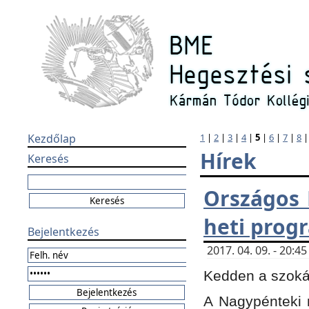
Kezdőlap
1
|
2
|
3
|
4
|
5
|
6
|
7
|
8
Hírek
Keresés
Országos 
heti prog
Bejelentkezés
2017. 04. 09. - 20:
Kedden a szokás
A Nagypénteki m