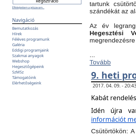
tartunk csütört
Elfelejtettem a jelszavam...
szándékát az a
Navigáció
Az év legran
Bemutatkozás
Hegesztési V
Hírek
Féléves programunk
megrendezésre 
Galéria
Eddigi programjaink
...
Szakmai anyagok
Webshop
Tovább
Hegesztőgépeink
9. heti p
SzMSz
Támogatóink
Elérhetőségeink
2017. 04. 09. - 20
Kabát rendelés
Idén újra va
információt meg
Csütörtökön:
A