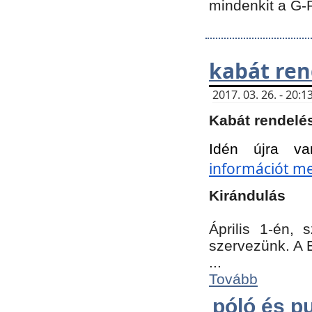
mindenkit a G-
kabát ren
2017. 03. 26. - 20
Kabát rendelé
Idén újra va
információt meg
Kirándulás
Április 1-én,
szervezünk. A 
...
Tovább
póló és pu