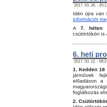
2017. 03. 26. - 20:
Idén újra van
információt meg
A
7. héten
csütörtökön is 
6. heti p
2017. 03. 12. - 08:
1. Kedden 18 
járművek fe
előadáson a 
magyarország
foglalkozás el
2. Csütörtökö
Idén először 