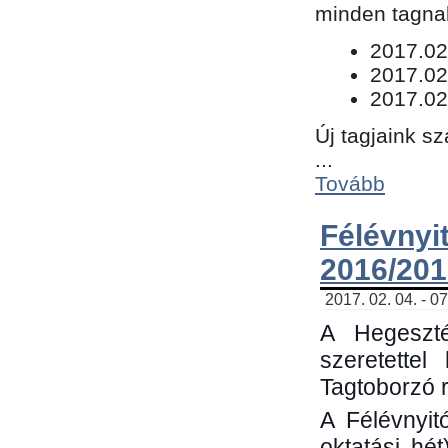
minden tagnak
​2017.02
2017.02
2017.02
Új tagjaink s
...
Tovább
Félévn
2016/201
2017. 02. 04. - 0
A Hegeszté
szeretette
Tagtoborzó 
A Félévnyit
oktatási hé