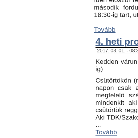
második fordu
18:30-ig tart,
...
Tovább
4. heti p
2017. 03. 01. - 08
Kedden várunk
ig)
Csütörtökön (
napon csak a
megfelelő sz
mindenkit ak
csütörtök regg
Aki TDK/Szak
...
Tovább