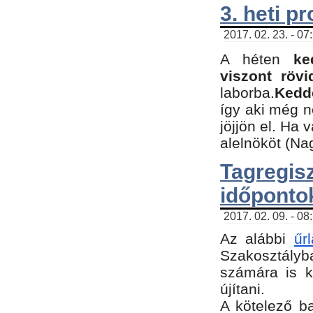
3. heti p
2017. 02. 23. - 07
A héten
ke
viszont rövi
laborba.
Kedde
így aki még 
jöjjön el. Ha 
alelnököt (Na
Tagreg
időponto
2017. 02. 09. - 08
Az alábbi
űr
Szakosztályba
számára is k
újítani.
​A kötelező b