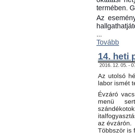
termében. G
Az eseménye
hallgathatjá
...
Tovább
14. heti
2016. 12. 05. - 
Az utolsó h
labor ismét 
Évzáró vacs
menü sert
szándékoto
italfogyaszt
az évzárón.
Többször is 