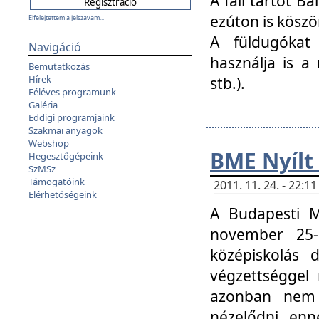
A fali tartót B
ezúton is köszö
Elfelejtettem a jelszavam...
A füldugókat
Navigáció
használja is a 
Bemutatkozás
Hírek
stb.).
Féléves programunk
Galéria
Eddigi programjaink
Szakmai anyagok
Webshop
BME Nyílt
Hegesztőgépeink
SzMSz
Támogatóink
2011. 11. 24. - 22:
Elérhetőségeink
A Budapesti 
november 25-
középiskolás d
végzettséggel
azonban nem 
nézelődni, enn