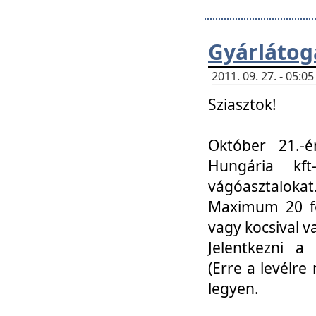
Gyárlátoga
2011. 09. 27. - 05:
Sziasztok!
Október 21.-é
Hungária kf
vágóasztalokat
Maximum 20 fő
vagy kocsival 
Jelentkezni a 
(Erre a levélre 
legyen.