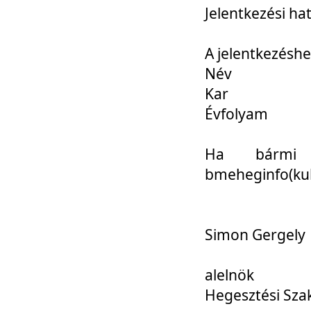
Jelentkezési ha
A jelentkezéshe
Név
Kar
Évfolyam
Ha bármi 
bmeheginfo(kuk
Simon Gergely
alelnök
Hegesztési Sza