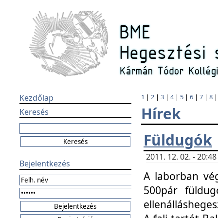
Kezdőlap
1
|
2
|
3
|
4
|
5
|
6
|
7
|
8
Hírek
Keresés
Füldugók
2011. 12. 02. - 20:
Bejelentkezés
A laborban vég
500pár füldugó
ellenállásheges