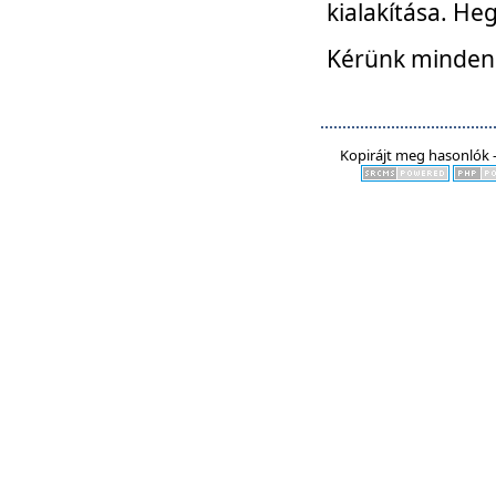
kialakítása. He
Kérünk mindenki
Kopirájt meg hasonlók -