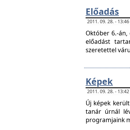
Előadás
2011. 09. 28. - 13:
Október 6.-án,
előadást tart
szeretettel vá
Képek
2011. 09. 28. - 13:
Új képek kerülte
tanár úrnál lé
programjaink m