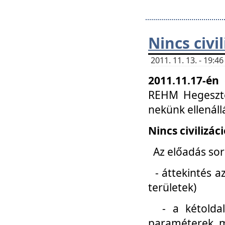
Nincs civi
2011. 11. 13. - 19:
2011.11.17-én
REHM Hegeszté
nekünk ellenál
Nincs civilizác
Az előadás sorá
- áttekintés az
területek)
- a kétoldali 
paraméterek, m