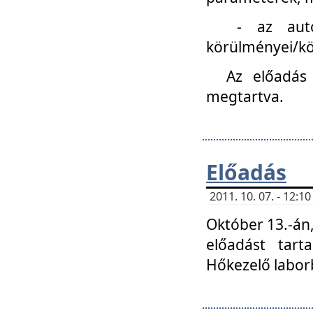
- az autóipa
körülményei/k
Az előadás
megtartva.
Előadás
2011. 10. 07. - 12:
Október 13.-án,
előadást tar
Hőkezelő labor