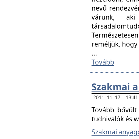
nevű rendezvén
várunk, aki
társadalomtud
Természetesen
reméljük, hogy
...
Tovább
Szakmai 
2011. 11. 17. - 13:
Tovább bővült 
tudnivalók és 
Szakmai anyag