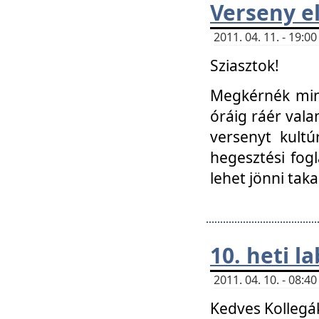
Verseny el
2011. 04. 11. - 19:
Sziasztok!
Megkérnék mind
óráig ráér vala
versenyt kultú
hegesztési fog
lehet jönni taka
10. heti l
2011. 04. 10. - 08:
Kedves Kollegá