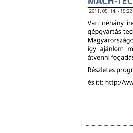
MACH-TECH
2011. 05. 14. - 15:
Van néhány in
gépgyártás-tech
Magyarországon
így ajánlom m
átvenni fogadá
Részletes progr
és itt: http:/