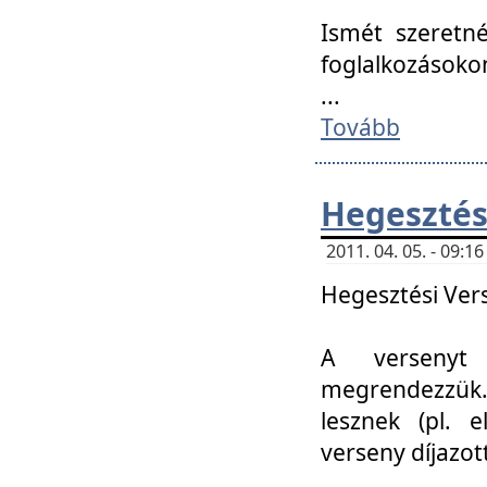
Ismét szeretné
foglalkozásoko
...
Tovább
Hegesztés
2011. 04. 05. - 09:
Hegesztési Verse
A versenyt 
megrendezzük.
lesznek (pl. e
verseny díjazo