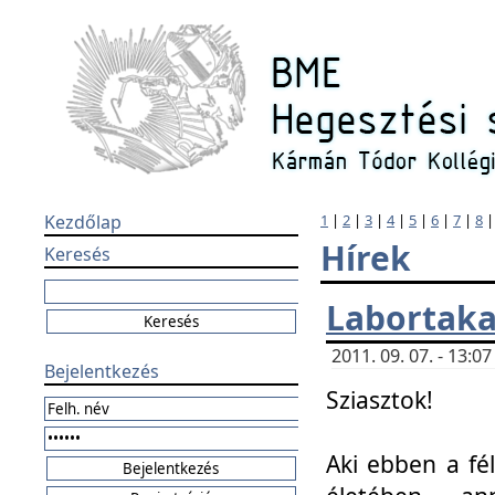
Kezdőlap
1
|
2
|
3
|
4
|
5
|
6
|
7
|
8
Hírek
Keresés
Labortaka
2011. 09. 07. - 13:
Bejelentkezés
Sziasztok!
Aki ebben a fél