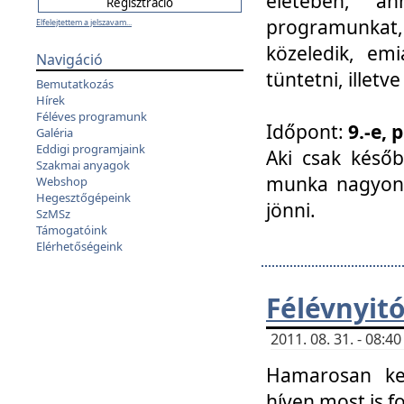
életében, a
programunkat, a
Elfelejtettem a jelszavam...
közeledik, em
Navigáció
tüntetni, illetve
Bemutatkozás
Hírek
Féléves programunk
Időpont:
9.-e, 
Galéria
Eddigi programjaink
Aki csak későb
Szakmai anyagok
munka nagyon 
Webshop
Hegesztőgépeink
jönni.
SzMSz
Támogatóink
Elérhetőségeink
Félévnyit
2011. 08. 31. - 08:
Hamarosan ke
híven most is f