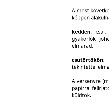
A most követke
képpen alakuln
kedden
: csak
gyakorlók jöh
elmarad.
csütörtökön
: 
tekintettel elm
A versenyre (mo
papírra felírj
küldtök.