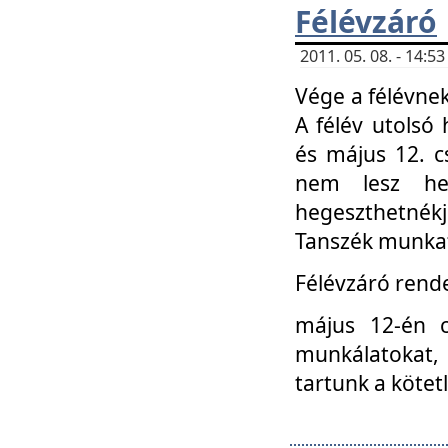
Félévzáró
2011. 05. 08. - 14:
Vége a félévnek
A félév utolsó 
és május 12. c
nem lesz heg
hegeszthetnék
Tanszék munkat
Félévzáró rend
május 12-én c
munkálatokat, 
tartunk a kötet