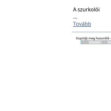
A szurkolói
...
Tovább
Kopirájt meg hasonlók -