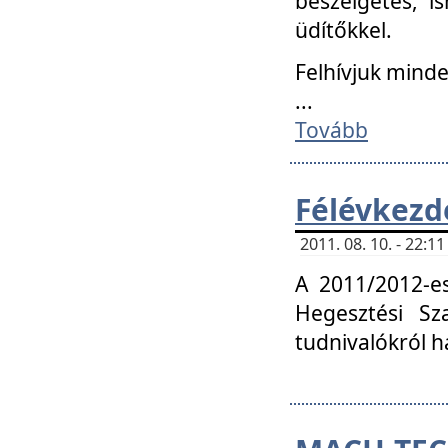
beszélgetés, i
üdítőkkel.
Felhívjuk mind
...
Tovább
Félévkezd
2011. 08. 10. - 22:
A 2011/2012-e
Hegesztési Sza
tudnivalókról 