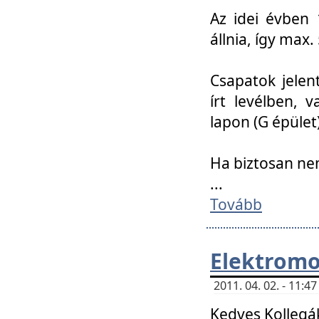
Az idei évben 
állnia, így max
Csapatok jele
írt levélben, 
lapon (G épület)
Ha biztosan ne
...
Tovább
Elektromo
2011. 04. 02. - 11:
Kedves Kollegá