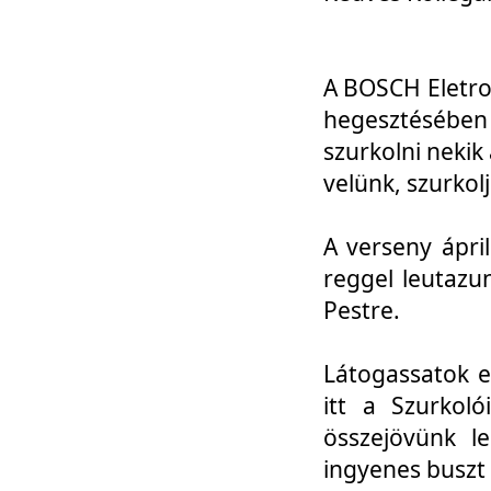
A BOSCH Eletro
hegesztésébe
szurkolni nekik
velünk, szurkol
A verseny ápri
reggel leutazu
Pestre.
Látogassatok e
itt a Szurkoló
összejövünk l
ingyenes buszt