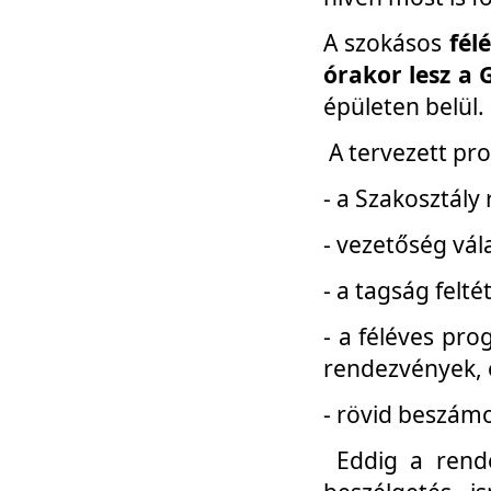
A szokásos
fél
órakor lesz a 
épületen belül.
A tervezett pr
- a Szakosztály
- vezetőség vál
- a tagság felt
- a féléves pro
rendezvények, 
- rövid beszámo
Eddig a rende