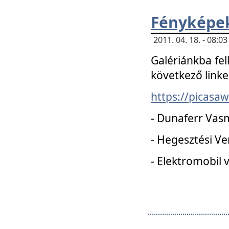
Fényképe
2011. 04. 18. - 08:
Galériánkba fel
következő linke
https://picas
- Dunaferr Vas
- Hegesztési V
- Elektromobil 