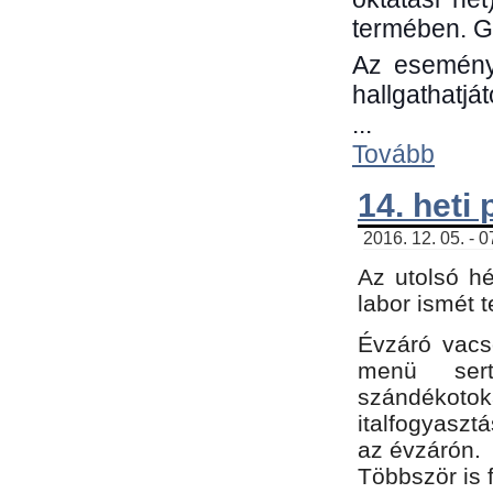
termében. G
Az eseménye
hallgathatjá
...
Tovább
14. heti
2016. 12. 05. - 
Az utolsó h
labor ismét 
Évzáró vacs
menü sert
szándékoto
italfogyaszt
az évzárón.
Többször is 