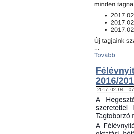
minden tagnak
​2017.02
2017.02
2017.02
Új tagjaink s
...
Tovább
Félévn
2016/201
2017. 02. 04. - 0
A Hegeszté
szeretette
Tagtoborzó 
A Félévnyit
oktatási hé