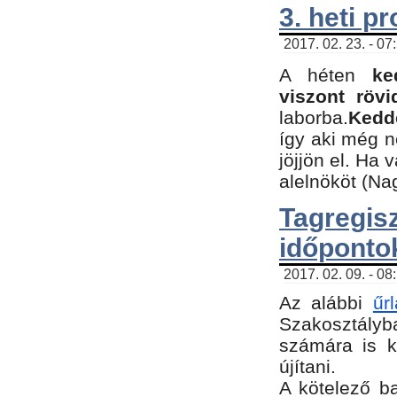
3. heti p
2017. 02. 23. - 07
A héten
ke
viszont rövi
laborba.
Kedde
így aki még 
jöjjön el. Ha 
alelnököt (Na
Tagreg
időponto
2017. 02. 09. - 08
Az alábbi
űr
Szakosztályba
számára is k
újítani.
​A kötelező b