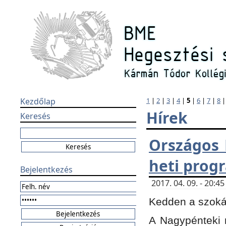
Kezdőlap
1
|
2
|
3
|
4
|
5
|
6
|
7
|
8
Hírek
Keresés
Országos 
heti prog
Bejelentkezés
2017. 04. 09. - 20:
Kedden a szokás
A Nagypénteki m