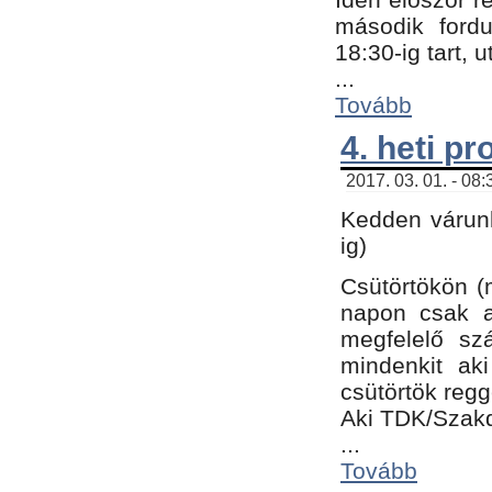
második fordu
18:30-ig tart,
...
Tovább
4. heti p
2017. 03. 01. - 08
Kedden várunk
ig)
Csütörtökön (
napon csak a
megfelelő sz
mindenkit ak
csütörtök regg
Aki TDK/Szak
...
Tovább