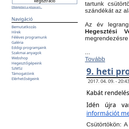
tartunk csütört
Elfelejtettem a jelszavam...
szándékát az a
Navigáció
Az év legran
Bemutatkozás
Hegesztési V
Hírek
Féléves programunk
megrendezésre 
Galéria
Eddigi programjaink
...
Szakmai anyagok
Webshop
Tovább
Hegesztőgépeink
9. heti p
SzMSz
Támogatóink
Elérhetőségeink
2017. 04. 09. - 20
Kabát rendelés
Idén újra va
információt meg
Csütörtökön:
A