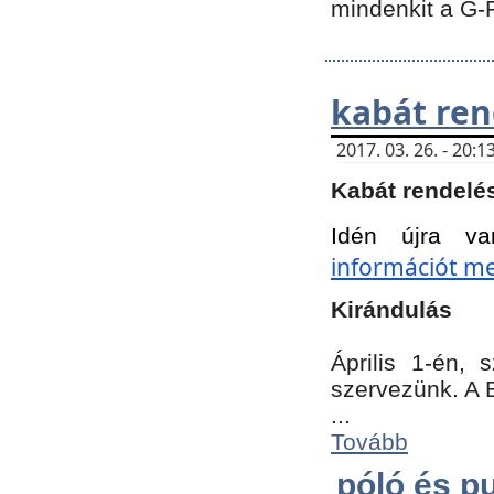
mindenkit a G-
kabát ren
2017. 03. 26. - 20
Kabát rendelé
Idén újra va
információt meg
Kirándulás
Április 1-én,
szervezünk. A 
...
Tovább
póló és pu