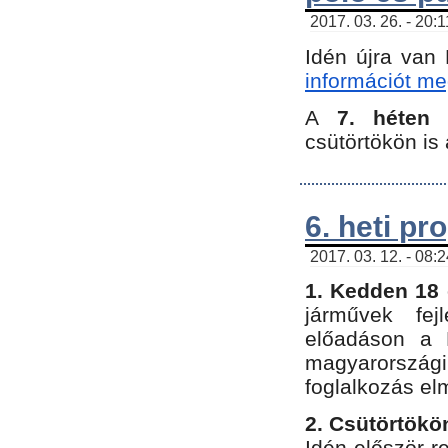
2017. 03. 26. - 20:
Idén újra van
információt meg
A
7. héten
csütörtökön is 
6. heti p
2017. 03. 12. - 08:
1. Kedden 18 
járművek fe
előadáson a 
magyarország
foglalkozás el
2. Csütörtökö
Idén először 