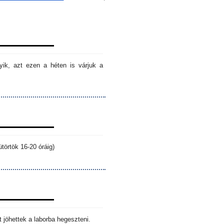
ik, azt ezen a héten is várjuk a
törtök 16-20 óráig)
 jöhettek a laborba hegeszteni.