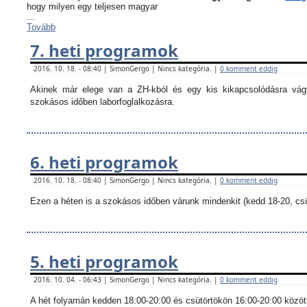
hogy milyen egy teljesen magyar
...
Tovább
7. heti programok
2016. 10. 18. - 08:40 | SimonGergo | Nincs kategória. |
0 komment eddig
Akinek már elege van a ZH-kból és egy kis kikapcsolódásra vágy
szokásos időben laborfoglalkozásra.
6. heti programok
2016. 10. 18. - 08:40 | SimonGergo | Nincs kategória. |
0 komment eddig
Ezen a héten is a szokásos időben várunk mindenkit (kedd 18-20, csü
5. heti programok
2016. 10. 04. - 06:43 | SimonGergo | Nincs kategória. |
0 komment eddig
A hét folyamán kedden 18:00-20:00 és csütörtökön 16:00-20:00 között