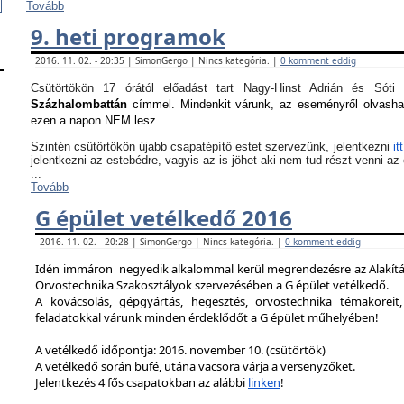
Tovább
9. heti programok
2016. 11. 02. - 20:35 | SimonGergo | Nincs kategória. |
0 komment eddig
Csütörtökön 17 órától előadást tart Nagy-Hinst Adrián és S
Százhalombattán
címmel. Mindenkit várunk, az eseményről olvash
ezen a napon NEM lesz.
Szintén csütörtökön újabb csapatépítő estet szervezünk, jelentkezni
itt
jelentkezni az estebédre, vagyis az is jöhet aki nem tud részt venni a
...
Tovább
G épület vetélkedő 2016
2016. 11. 02. - 20:28 | SimonGergo | Nincs kategória. |
0 komment eddig
Idén immáron negyedik alkalommal kerül megrendezésre az Alakítást
Orvostechnika Szakosztályok szervezésében a G épület vetélkedő.
A kovácsolás, gépgyártás, hegesztés, orvostechnika témaköreit,
feladatokkal várunk minden érdeklődőt a G épület műhelyében!
A vetélkedő időpontja: 2016. november 10. (csütörtök)
A vetélkedő során büfé, utána vacsora várja a versenyzőket.
Jelentkezés 4 fős csapatokban az alábbi
linken
!