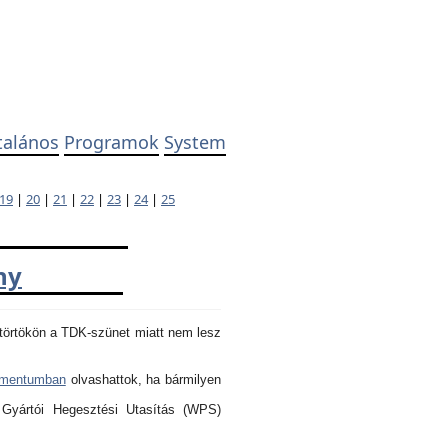
talános
Programok
System
19
|
20
|
21
|
22
|
23
|
24
|
25
ny
törtökön a TDK-szünet miatt nem lesz
umentumban
olvashattok, ha bármilyen
 Gyártói Hegesztési Utasítás (WPS)