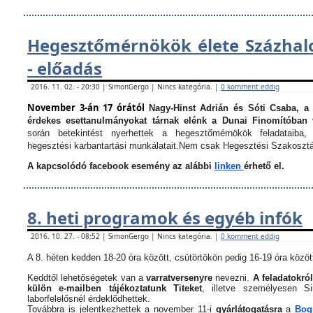
Hegesztőmérnökök élete Százha
- előadás
2016. 11. 02. - 20:30 | SimonGergo | Nincs kategória. |
0 komment eddig
November 3-án 17 órától
Nagy-Hinst Adrián és Sóti Csaba, a
érdekes esettanulmányokat tárnak elénk a Dunai Finomítóban 
során betekintést nyerhettek a hegesztőmérnökök feladataiba, 
hegesztési karbantartási munkálatait.
Nem csak Hegesztési Szakosztá
A kapcsolódó facebook esemény az alábbi
linken
érhető el.
8. heti programok és egyéb infók
2016. 10. 27. - 08:52 | SimonGergo | Nincs kategória. |
0 komment eddig
A 8. héten kedden 18-20 óra között, csütörtökön pedig 16-19 óra között
Keddtől lehetőségetek van a
varratversenyre
nevezni.
A feladatokról
külön e-mailben tájékoztatunk Titeket
, illetve személyesen 
laborfelelősnél érdeklődhettek.
Továbbra is jelentkezhettek a november 11-i
gyárlátogatásra
a
Bogn