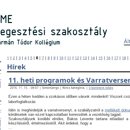
Ál
1
|
2
|
3
|
4
|
5
|
6
|
7
|
8
|
9
|
10
|
11
|
12
|
13
|
14
|
15
|
16
|
17
|
18
|
Hírek
11. heti programok és Varratverse
2016. 11. 15. - 08:07 | SimonGergo | Nincs kategória. |
0 komment eddig
Ezen a héten kedden a szokásos időben várunk mindenkit! Viszont csü
laborfoglalkozás
Idén is meghirdetjük a varratversenyt, a szabályzatról a
mellékelt dok
kérdésetek van ezzel kapcsolatban keressétek a vezetőség tagjait.
Szakosztályunk korábbi elnöke, Bakos Levente tartana előadást a
készítéséről, értelmezéséről. Akit érdekel, hogy a
...