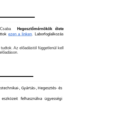
óti Csaba
Hegesztőmérnökök élete
attok
ezen a linken
. Laborfoglalkozás
tudtok. Az előadástól függetlenül kell
z előadáson.
echnikai-, Gyártás-, Hegesztés- és
 eszközeit felhasználva ügyességi