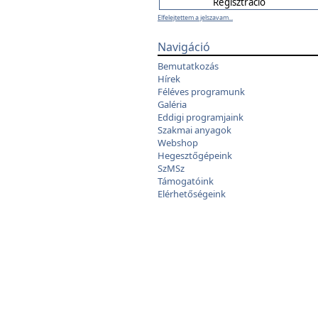
Elfelejtettem a jelszavam...
Navigáció
Bemutatkozás
Hírek
Féléves programunk
Galéria
Eddigi programjaink
Szakmai anyagok
Webshop
Hegesztőgépeink
SzMSz
Támogatóink
Elérhetőségeink