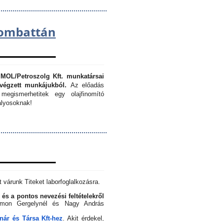
lombattán
 MOL/Petroszolg Kft. munkatársai
végzett munkájukból.
Az előadás
megismerhetitek egy olajfinomító
lyosoknak!
 várunk Titeket laborfoglalkozásra.
 és a pontos nevezési feltételekről
Simon Gergelynél és Nagy András
ár és Társa Kft-hez
. Akit érdekel,