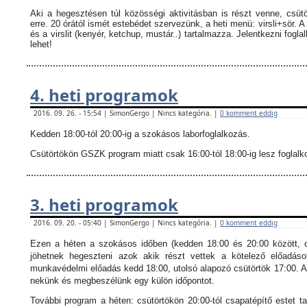
Aki a hegesztésen túl közösségi aktivitásban is részt venne, csüt
erre. 20 órától ismét estebédet szervezünk, a heti menü: virsli+sör. A
és a virslit (kenyér, ketchup, mustár..) tartalmazza.
Jelentkezni fogla
lehet!
4. heti programok
2016. 09. 26. - 15:54 | SimonGergo | Nincs kategória. |
0 komment eddig
Kedden 18:00-tól 20:00-ig a szokásos laborfoglalkozás.
Csütörtökön GSZK program miatt csak 16:00-tól 18:00-ig lesz foglalkoz
3. heti programok
2016. 09. 20. - 05:40 | SimonGergo | Nincs kategória. |
0 komment eddig
Ezen a héten a szokásos időben (kedden 18:00 és 20:00 között, c
jöhetnek hegeszteni azok akik részt vettek a kötelező előadáso
munkavédelmi előadás kedd 18:00, utolsó alapozó csütörtök 17:00. Ak
nekünk és megbeszélünk egy külön időpontot.
További program a héten: csütörtökön 20:00-tól csapatépítő estet ta