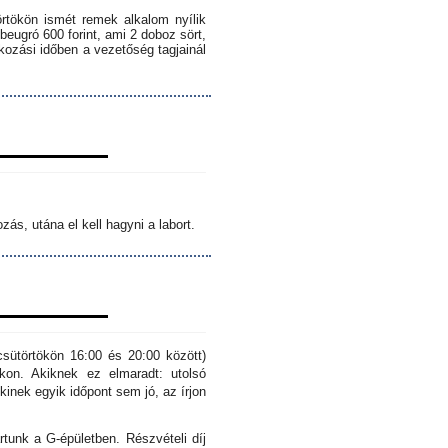
örtökön ismét remek alkalom nyílik
 beugró 600 forint, ami 2 doboz sört,
lkozási időben a vezetőség tagjainál
ás, utána el kell hagyni a labort.
sütörtökön 16:00 és 20:00 között)
kon. Akiknek ez elmaradt: utolsó
inek egyik időpont sem jó, az írjon
rtunk a G-épületben. Részvételi díj