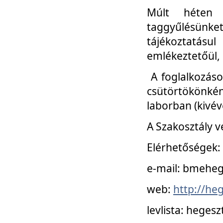
Múlt héten 
taggyűlésünke
tájékoztatásul
emlékeztetőül, a
A foglalkozáso
csütörtökönké
laborban (kivév
A Szakosztály v
Elérhetőségek:
e-mail: bmehe
web:
http://he
levlista: hege