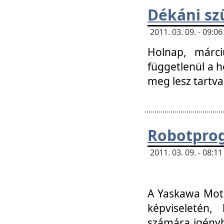
Dékáni sz
2011. 03. 09. - 09:
Holnap, márci
függetlenül a h
meg lesz tartva
Robotpro
2011. 03. 09. - 08:
A Yaskawa Moto
képviseletén, 
számára igényb