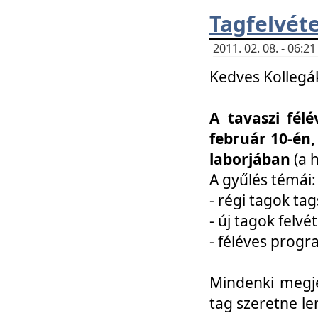
Tagfelvéte
2011. 02. 08. - 06:
Kedves Kollegá
A tavaszi fél
február 10-én,
laborjában
(a 
A gyűlés témái:
- régi tagok t
- új tagok felvé
- féléves prog
Mindenki megje
tag szeretne le