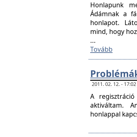
Honlapunk me
Ádámnak a fár
honlapot. Lát
mind, hogy hoz
...
Tovább
Problémák
2011. 02. 12. - 17:
A regisztráci
aktiváltam. 
honlappal kapcs