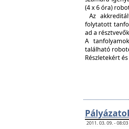
(4 x 6 óra) ro
Az akkreditál
folytatott tan
ad a résztvevő
A tanfolyamok
található robot
Részletekért és
Pályázato
2011. 03. 09. - 08: