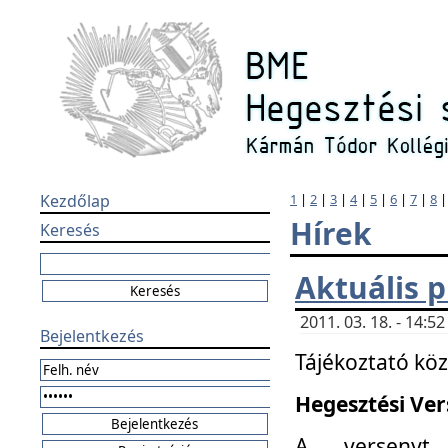
Kezdőlap
1
|
2
|
3
|
4
|
5
|
6
|
7
|
8
Hírek
Keresés
Aktuális 
2011. 03. 18. - 14:
Bejelentkezés
Tájékoztató kö
Hegesztési Vers
A versenyt 