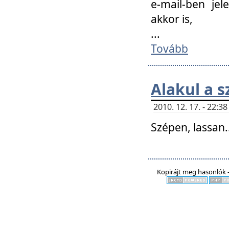
e-mail-ben jel
akkor is,
...
Tovább
Alakul a s
2010. 12. 17. - 22:
Szépen, lassan..
Kopirájt meg hasonlók -