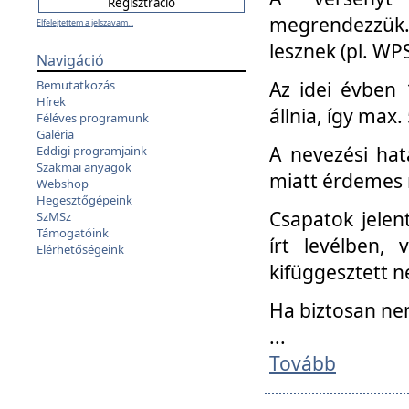
megrendezzük.
Elfelejtettem a jelszavam...
lesznek (pl. WPS
Navigáció
Az idei évben 
Bemutatkozás
Hírek
állnia, így max
Féléves programunk
Galéria
A nevezési hat
Eddigi programjaink
Szakmai anyagok
miatt érdemes 
Webshop
Hegesztőgépeink
Csapatok jele
SzMSz
Támogatóink
írt levélben,
Elérhetőségeink
kifüggesztett n
Ha biztosan ne
...
Tovább