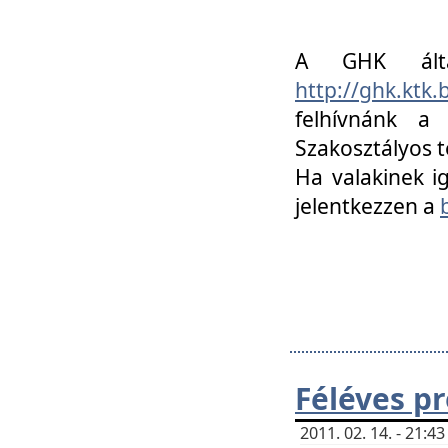
A GHK álta
http://ghk.ktk
felhívnánk a
Szakosztályos t
Ha valakinek i
jelentkezzen a
Féléves p
2011. 02. 14. - 21: