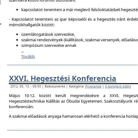
számukra közös fórumot biztosítani:
kapcsolatot teremteni a már meglevő felsőoktatásbeli hegeszté
- Kapcsolatot teremteni az ipar képviselői és a hegesztés iránt érdek
mérnökhallgatók között:
üzemlátogatások szervezése,
szakmai rendezvények (kiállítások, szakmai versenyek, előadások
szimpózium szervezése annak
...
Tovább
XXVI. Hegesztési Konferencia
2012. 05. 13. - 09:59 | BakosLevente | Kategória:
Programok
|
0 komment eddig
Május 10-12. között került megrendezésre a XXVI. Hegeszt
Hegesztéstechnikai Kiállítás az Óbudai Egyetemen. Szakosztályunk rés
konferencián.
A szakmai előadások anyaga hamarosan elérhető a konferencia honla