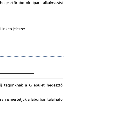
egesztőrobotok ipari alkalmazási
 linken jelezze:
új tagunknak a G épület hegesztő
án ismertetjük a laborban található