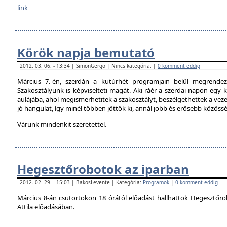
link
Körök napja bemutató
2012. 03. 06. - 13:34 | SimonGergo | Nincs kategória. |
0 komment eddig
Március 7.-én, szerdán a kutúrhét programjain belül megrendez
Szakosztályunk is képviselteti magát. Aki ráér a szerdai napon egy ki
aulájába, ahol megismerhetitek a szakosztályt, beszélgethettek a veze
jó hangulat, így minél többen jöttök ki, annál jobb és erősebb közöss
Várunk mindenkit szeretettel.
Hegesztőrobotok az iparban
2012. 02. 29. - 15:03 | BakosLevente | Kategória:
Programok
|
0 komment eddig
Március 8-án csütörtökön 18 órától előadást hallhattok Hegesztőro
Attila előadásában.