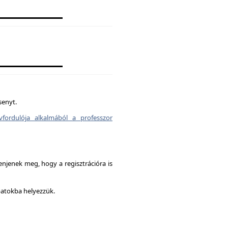
senyt.
vfordulója alkalmából a professzor
enjenek meg, hogy a regisztrációra is
patokba helyezzük.