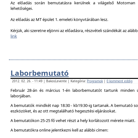
Az előadás során bemutatásra kerülnek a világelső Motoman h
lehetőségei.
Az előadás az MT épület 1. emeleti könyvtárában lesz.
Kérjük, aki szeretne eljönni az előadásra, részvételi szándékát az alábbi
link
Laborbemutató
2012. 02. 26. - 11:49 | BakosLevente | Kategória:
Programok
|
0 komment eddig
Február 28-án és március 1-én laborbemutatót tartunk minden 
laborjában.
A bemutatók mindkét nap 18:30 - kb19:30-ig tartanak. A bemutató sor
eszközöket, és az ott megtalálható hegesztési eljárásokat.
A bemutatókon 25-25 fő vehet részt a hely korlátozott mérete miatt.
A bemutatókra online jelentkezni kell az alábbi címen: