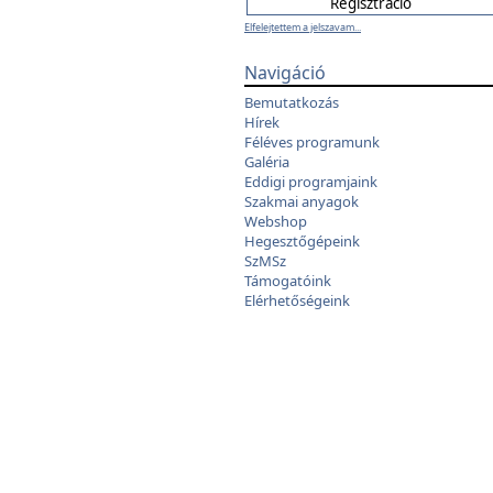
Elfelejtettem a jelszavam...
Navigáció
Bemutatkozás
Hírek
Féléves programunk
Galéria
Eddigi programjaink
Szakmai anyagok
Webshop
Hegesztőgépeink
SzMSz
Támogatóink
Elérhetőségeink