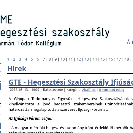
Ál
1
|
2
|
3
|
4
|
5
|
6
|
7
|
8
|
9
|
10
|
11
|
12
|
13
|
14
|
15
|
16
|
17
|
18
|
Hírek
GTE - Hegesztési Szakosztály Ifjús
2012. 05. 13. - 10:07 | BakosLevente | Kategória:
Általános
|
0 komment eddig
A Gépipari Tudományos Egyesület Hegesztési Szakosztályának v
kinyilvánította a jövő hegesztő szakembereinek utánpótlásána
határozattal megalapította a szervezet Ifjúsági Fórumát.
Az Ifjúsági Fórum céljai:
- A magyar mérnöki hegesztés tudomány iránt érdeklődő mérnök hallg