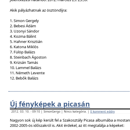
Akik pályázhatnak az ösztöndíjra:
1. Simon Gergely
2. Bebesi Ádám
3. Uzonyi Sándor
4. Kozma Bálint
5. Hahner Krisztián
6. Katona Miklós
7. Fülöp Balázs
8. Steinbach Ágoston
9. Krizsán Tamás
10. Lammel Balázs
11. Németh Levente
12. Bebők Balázs
Új fényképek a picasán
2012. 03. 10. - 09:10 | SimonGergo | Nincs kategória. |
0 komment eddig
Nagyon sok új kép került fel a Szakosztály Picasa albumába a mostan
2002-2005-ös időszakról is. Akit érdekel, az itt megtalálja a képeket: