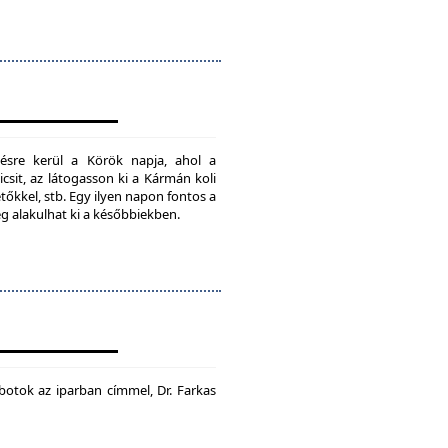
ésre kerül a Körök napja, ahol a
csit, az látogasson ki a Kármán koli
tőkkel, stb. Egy ilyen napon fontos a
ég alakulhat ki a későbbiekben.
botok az iparban címmel, Dr. Farkas