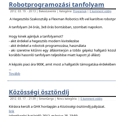
Robotprogramozási tanfolyam
2012. 03. 19. - 20:13 | BakosLevente | Kategória:
Programok
|
0 komment eddig
A Hegesztési Szakosztály a Flexman Robotics Kft-vel karöltve robotp
A tanfolyam 24 órás, 3x8 órás bontásban, szombati napokon.
Hogy kinek ajánljuk a tanfolyamot?
- akit érdekel a hegesztés modern kivitelezése
- akit érdekel a robotok programozása, használata
- aki szeretne kitűnni egy állásinterjún a többi gépész hallgató közü
korábbi hasonló tanfolyam teljesítése miatt kapott jó állást)
A képzés piaci ára 900€, amit most a hallgatók támogatása érdekébe
...
Tovább
Közösségi ösztöndíj
2012. 03. 17. - 21:39 | SimonGergo | Nincs kategória. |
0 komment eddig
Kiírásra került a GHK honlapján a Közösségi ösztöndíj pályázat.
link
Jelentkezési határidő: 2012. március 25. 23:59.