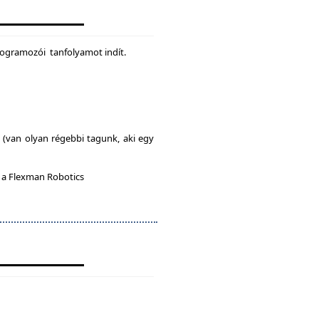
rogramozói tanfolyamot indít.
l (van olyan régebbi tagunk, aki egy
n a Flexman Robotics