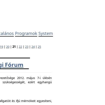
talános
Programok
System
19
|
20
|
21
|
22
|
23
|
24
|
25
ági Fórum
ezetősége 2012. május 7-i ülésén
k szükségességét, ezért egyhangú
atóit és ifjú mérnökeit egyesíteni,