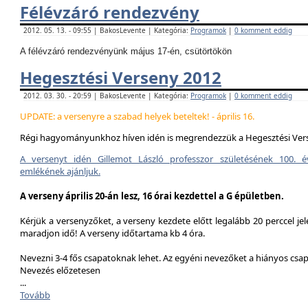
Félévzáró rendezvény
2012. 05. 13. - 09:55 | BakosLevente | Kategória:
Programok
|
0 komment eddig
A félévzáró rendezvényünk május 17-én, csütörtökön
Hegesztési Verseny 2012
2012. 03. 30. - 20:59 | BakosLevente | Kategória:
Programok
|
0 komment eddig
UPDATE: a versenyre a szabad helyek beteltek! - április 16.
Régi hagyományunkhoz híven idén is megrendezzük a Hegesztési Ver
A versenyt idén Gillemot László professzor születésének 100. é
emlékének ajánljuk.
A verseny április 20-án lesz, 16 órai kezdettel a G épületben.
Kérjük a versenyzőket, a verseny kezdete előtt legalább 20 perccel jel
maradjon idő! A verseny időtartama kb 4 óra.
Nevezni 3-4 fős csapatoknak lehet. Az egyéni nevezőket a hiányos csa
Nevezés előzetesen
...
Tovább