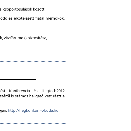
si csoportosulások között.
lődő és elkötelezett fiatal mérnökök,
, vitafórumok) biztosítása,
ési Konferencia és Hegtech2012
zéről is számos hallgató vett részt a
pján:
http://hegkonf.uni-obuda.hu