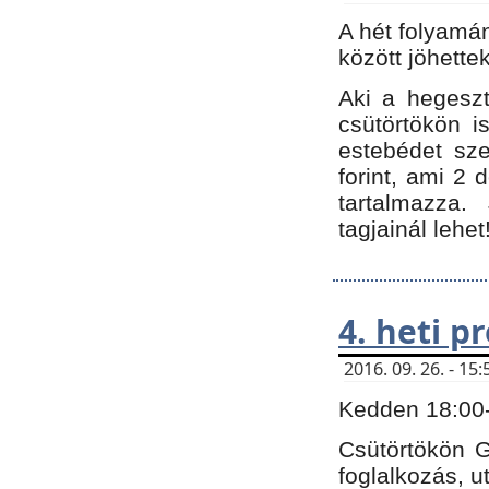
A hét folyamá
között jöhette
Aki a hegeszt
csütörtökön i
estebédet sze
forint, ami 2 
tartalmazza.
tagjainál lehet
4. heti 
2016. 09. 26. - 1
Kedden 18:00-t
Csütörtökön G
foglalkozás, ut