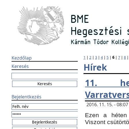
Kezdőlap
1
|
2
|
3
|
4
|
5
|
6
|
7
|
8
Hírek
Keresés
11. h
Varratver
Bejelentkezés
2016. 11. 15. - 08:
Ezen a héten 
Viszont csütört