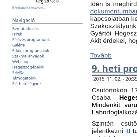
Idén is meghird
Elfelejtettem a jelszavam...
dokumentumba
kapcsolatban ke
Navigáció
Szakosztályunk 
Bemutatkozás
Gyártói Hegeszt
Hírek
Féléves programunk
Akit érdekel, h
Galéria
...
Eddigi programjaink
Tovább
Szakmai anyagok
Webshop
9. heti p
Hegesztőgépeink
SzMSz
Támogatóink
2016. 11. 02. - 20
Elérhetőségeink
Csütörtökön 17
Csaba
Hege
Mindenkit vár
Laborfoglalkoz
Szintén csüt
jelentkezni
itt
tu