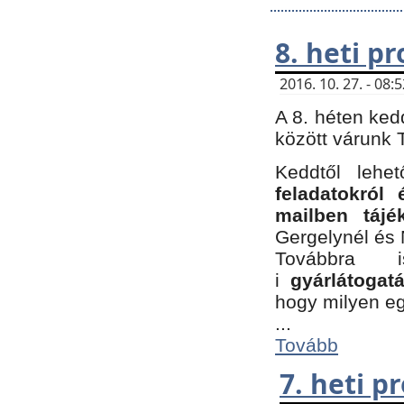
8. heti p
2016. 10. 27. - 08
A 8. héten ked
között várunk T
Keddtől leh
feladatokról
mailben tájé
Gergelynél és 
Továbbra 
i
gyárlátoga
hogy milyen e
...
Tovább
7. heti 