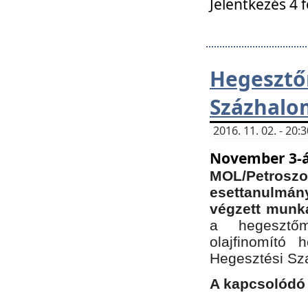
Jelentkezés 4 
Hegesz
Százhalo
2016. 11. 02. - 20
November 3-á
MOL/Petr
esettanulmá
végzett munká
a hegesztőm
olajfinomító 
Hegesztési Sz
A kapcsolódó