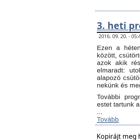
3. heti 
2016. 09. 20. - 0
Ezen a héte
között, csütör
azok akik ré
elmaradt: ut
alapozó csütör
nekünk és meg
További progr
estet tartunk 
...
Tovább
Kopirájt meg 