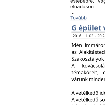
estebédre, va
előadáson.
...
Tovább
G épület 
2016. 11. 02. - 20
Idén immáro
az Alakításte
Szakosztályok
A kovácsolá
témaköreit, e
várunk minden
A vetélkedő id
A vetélkedő so