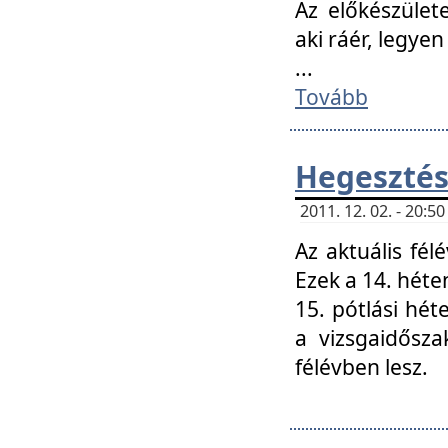
Az előkészület
aki ráér, legyen
...
Tovább
Hegesztés
2011. 12. 02. - 20:
Az aktuális fél
Ezek a 14. hét
15. pótlási hét
a vizsgaidősz
félévben lesz.