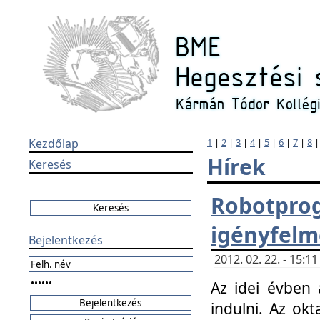
Kezdőlap
1
|
2
|
3
|
4
|
5
|
6
|
7
|
8
Hírek
Keresés
Robotpr
igényfelm
Bejelentkezés
2012. 02. 22. - 15:
Az idei évben 
indulni. Az o