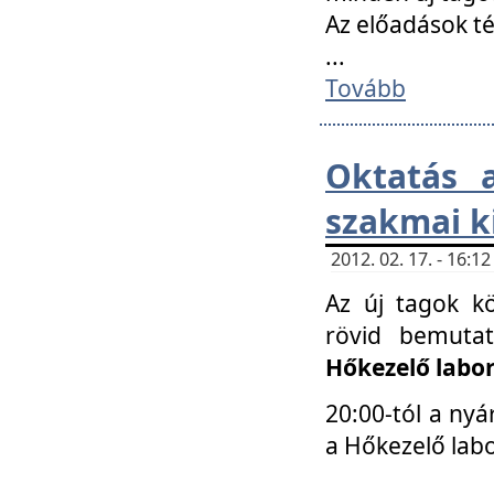
Az előadások 
...
Tovább
Oktatás 
szakmai k
2012. 02. 17. - 16:
Az új tagok k
rövid bemuta
Hőkezelő labo
20:00-tól a nyá
a Hőkezelő lab