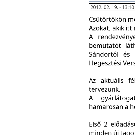
2012. 02. 19. - 13:
Csütörtökön me
Azokat, akik itt 
A rendezvénye
bemutatót lát
Sándortól és 
Hegesztési Ver
Az aktuális f
tervezünk.
A gyárlátoga
hamarosan a h
Első 2 előadás
minden új tago