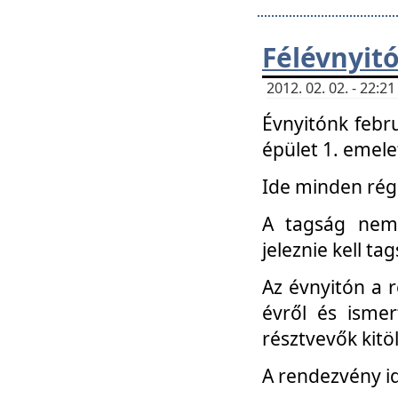
Félévnyit
2012. 02. 02. - 22:
Évnyitónk febru
épület 1. emele
Ide minden régi
A tagság nem
jeleznie kell ta
Az évnyitón a 
évről és ismer
résztvevők kitö
A rendezvény id