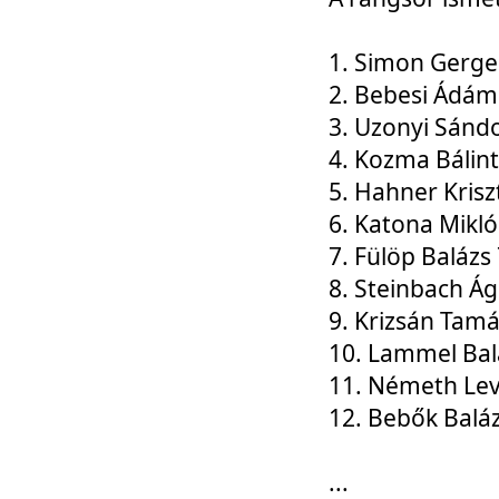
1. Simon Gerge
2. Bebesi Ádám
3. Uzonyi Sánd
4. Kozma Bálin
5. Hahner Krisz
6. Katona Mikl
7. Fülöp Balázs
8. Steinbach Á
9. Krizsán Tam
10. Lammel Bal
11. Németh Le
12. Bebők Balá
...