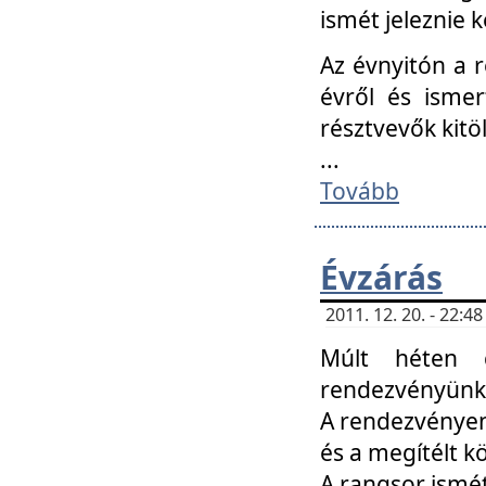
ismét jeleznie k
Az évnyitón a 
évről és ismer
résztvevők kitö
...
Tovább
Évzárás
2011. 12. 20. - 22:
Múlt héten c
rendezvényünk, 
A rendezvényen 
és a megítélt k
A rangsor ismét