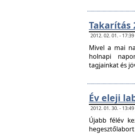
Takarítás 
2012. 02. 01. - 17:
Mivel a mai na
holnapi napon
tagjainkat és jö
Év eleji l
2012. 01. 30. - 13:
Újabb félév ke
hegesztőlabort 