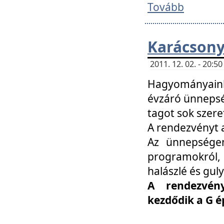
Tovább
Karácsony
2011. 12. 02. - 20:
Hagyományaink
évzáró ünnepség
tagot sok szere
A rendezvényt a
Az ünnepségen
programokról,
halászlé és guly
A rendezvén
kezdődik a G 