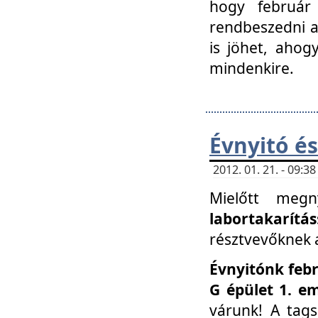
hogy február 
rendbeszedni a 
is jöhet, ahog
mindenkire.
Évnyitó és
2012. 01. 21. - 09:
Mielőtt megn
labortakarítás
résztvevőknek a 
Évnyitónk febr
G épület 1. e
várunk! A tag