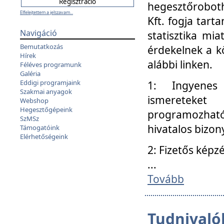
hegesztőroboth
Elfelejtettem a jelszavam...
Kft. fogja tart
Navigáció
statisztika mi
Bemutatkozás
érdekelnek a k
Hírek
alábbi linken.
Féléves programunk
Galéria
Eddigi programjaink
1: Ingyenes k
Szakmai anyagok
ismereteket
Webshop
Hegesztőgépeink
programozhat
SzMSz
hivatalos bizon
Támogatóink
Elérhetőségeink
2: Fizetős képz
...
Tovább
Tudnivalók