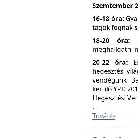
Szemtember 25
16-18 óra:
Gyak
tagok fognak s
18-20 óra:
meghallgatni m
20-22 óra:
Es
hegesztés vilá
vendégünk Ba
kerülő YPIC201
Hegesztési Ver
...
Tovább