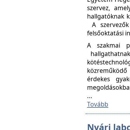
szervez, amel
hallgatóknak k
A szervezők
felsőoktatási 
A szakmai p
hallgathatna
kötéstechnológ
közreműködő i
érdekes gyak
megoldásokba
...
Tovább
Nyári lab