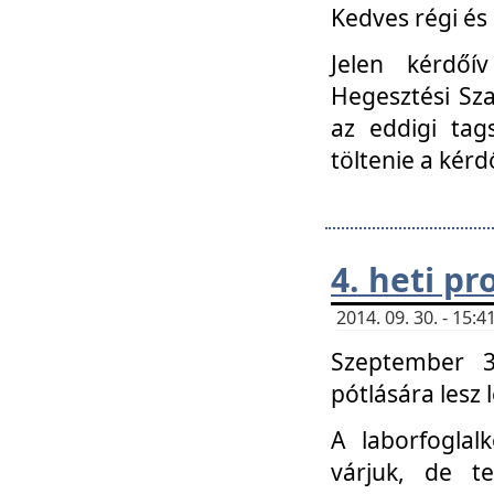
Kedves régi és 
Jelen kérdőí
Hegesztési Sza
az eddigi tag
töltenie a kérd
4. heti p
2014. 09. 30. - 15
Szeptember 3
pótlására lesz
A laborfoglal
várjuk, de t