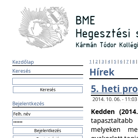
Kezdőlap
1
|
2
|
3
|
4
|
5
|
6
|
7
|
8
Hírek
Keresés
5. heti p
2014. 10. 06. - 11:
Bejelentkezés
Kedden (2014.
tapasztaltabb
melyeken meg