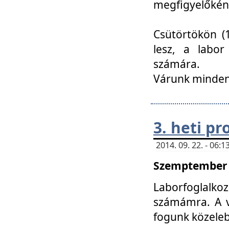
megfigyelőkén
Csütörtökön (1
lesz, a labor
számára.
Várunk mindenk
3. heti p
2014. 09. 22. - 06
Szemptember 2
Laborfoglalk
számámra. A ve
fogunk közele