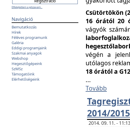
gyakorlott tagj
Elfelejtettem a jelszavam...
Csütörtökön (2
Navigáció
16 órától 20 
Bemutatkozás
vágyók számá
Hírek
laborfoglal
Féléves programunk
Galéria
hegesztőlaborb
Eddigi programjaink
végén a jelenl
Szakmai anyagok
Webshop
utólagos reklam
Hegesztőgépeink
SzMSz
18 órától a G1
Támogatóink
...
Elérhetőségeink
Tovább
Tagreg
2014/2015
2014. 09. 11. - 11