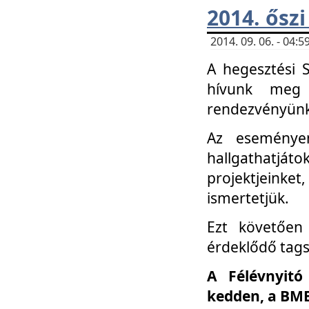
2014. őszi
2014. 09. 06. - 04
A hegesztési 
hívunk meg 
rendezvényünk
Az eseménye
hallgathatjáto
projektjeink
ismertetjük.
Ezt követően 
érdeklődő tag
A Félévnyitó
kedden, a BME