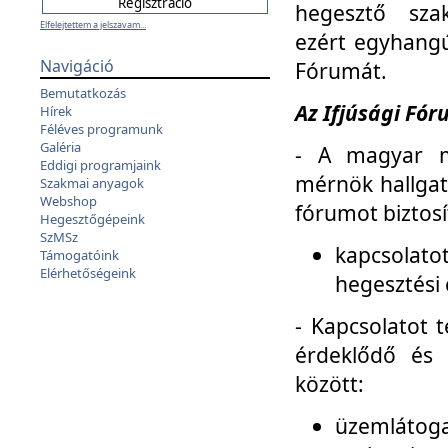
hegesztő sza
Elfelejtettem a jelszavam...
ezért egyhangú
Navigáció
Fórumát.
Bemutatkozás
Az Ifjúsági Fóru
Hírek
Féléves programunk
Galéria
- A magyar m
Eddigi programjaink
mérnök hallgat
Szakmai anyagok
Webshop
fórumot biztosí
Hegesztőgépeink
SzMSz
kapcsolat
Támogatóink
Elérhetőségeink
hegesztési 
- Kapcsolatot t
érdeklődő és 
között:
üzemlátoga