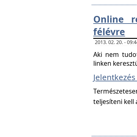
Online r
félévre
2013. 02. 20. - 09
Aki nem tudot
linken kereszt
Jelentkezé
Természetese
teljesíteni kell