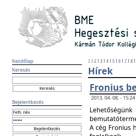
Kezdőlap
1
|
2
|
3
|
4
|
5
|
6
|
7
|
8
Hírek
Keresés
Fronius b
2013. 04. 08. - 15:
Bejelentkezés
Lehetőségünk 
bemutatótermét
A cég Fronius 