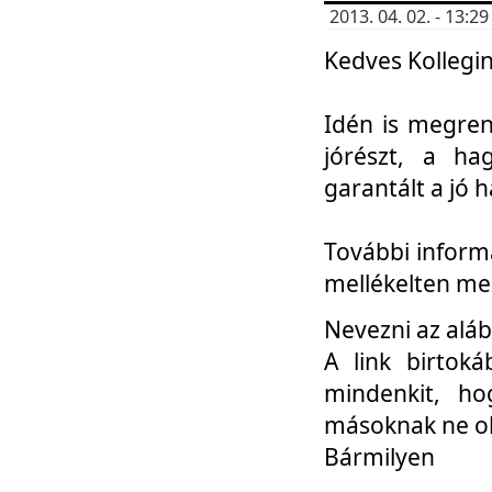
2013. 04. 02. - 13:
Kedves Kollegin
Idén is megren
jórészt, a ha
garantált a jó 
További informá
mellékelten me
Nevezni az aláb
A link birtoká
mindenkit, h
másoknak ne ok
Bármilyen
...