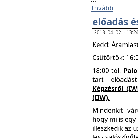
Tovább
előadás é
2013. 04. 02. - 13
Kedd: Áramlást
Csütörtök: 16:
18:00-tól:
Palo
tart előadá
Képzésről (IW
(IIW).
Mindenkit vá
hogy mi is egy
illeszkedik az
lesz valószínűl