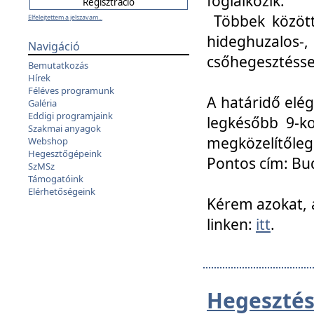
foglalkozik.
Többek között
Elfelejtettem a jelszavam...
hideghuzalo
Navigáció
csőhegesztéssel
Bemutatkozás
Hírek
Féléves programunk
A határidő elég
Galéria
Eddigi programjaink
legkésőbb 9-ko
Szakmai anyagok
megközelítőleg
Webshop
Hegesztőgépeink
Pontos cím: Bud
SzMSz
Támogatóink
Elérhetőségeink
Kérem azokat, a
linken:
itt
.
Hegesztés