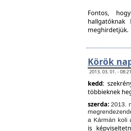
Fontos, hogy
hallgatóknak
meghirdetjük.
Körök nap
2013. 03. 01. - 08
kedd
: szekrén
többieknek he
szerda:
2013. 
megrendezendő 
a Kármán koli 
is képviselte