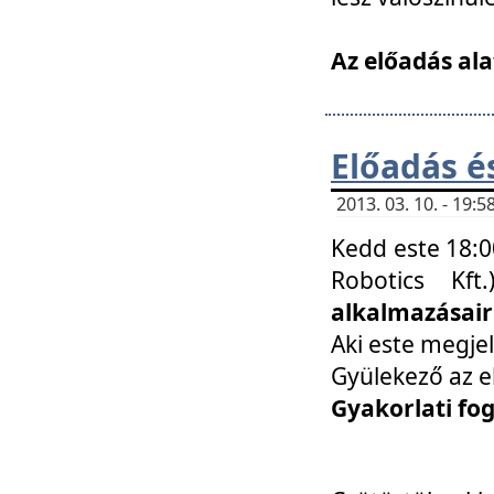
Az előadás ala
Előadás é
2013. 03. 10. - 19
Kedd este 18:0
Robotics Kf
alkalmazásairó
Aki este megjel
Gyülekező az e
Gyakorlati fo