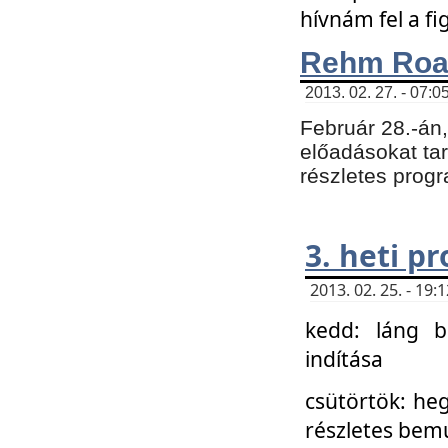
hívnám fel a f
Rehm Roa
2013. 02. 27. - 07:0
Február 28.-án
előadásokat tar
részletes prog
3. heti p
2013. 02. 25. - 19
kedd: láng b
indítása
csütörtök: he
részletes bemu