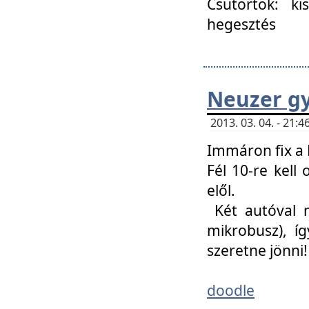
Csütörtök: ki
hegesztés
Neuzer gy
2013. 03. 04. - 21
Immáron fix a 
Fél 10-re kell
elől.
Két autóval 
mikrobusz), í
szeretne jönni!
doodle