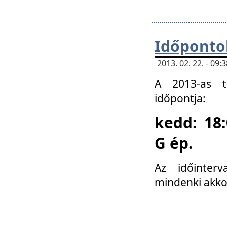
Időponto
2013. 02. 22. - 09
A 2013-as ta
időpontja:
kedd: 18:
G ép.
Az időinter
mindenki akko