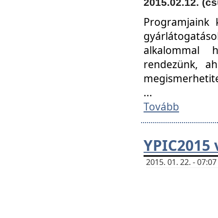
2015.02.12. (cs
Programjaink k
gyárlátogatáso
alkalommal h
rendezünk, ah
megismerhetite
...
Tovább
YPIC2015 
2015. 01. 22. - 07: