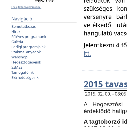
feladatok vá
szükséges kom
Elfelejtettem a jelszavam...
versenyre bár
Navigáció
vetélkedő ut
Bemutatkozás
Hírek
hangulatú vacso
Féléves programunk
Galéria
Jelentkezni 4 f
Eddigi programjaink
itt.
Szakmai anyagok
Webshop
Hegesztőgépeink
SzMSz
Támogatóink
Elérhetőségeink
2015 tavas
2015. 02. 09. - 08:
A Hegesztési 
érdeklődő hallg
A tagtoborzó i