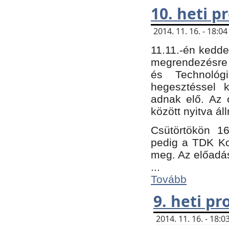
10. heti 
2014. 11. 16. - 18:
11.11.-én kedde
megrendezésre 
és Technológ
hegesztéssel k
adnak elő. Az o
között nyitva ál
Csütörtökön 16
pedig a TDK Kon
meg. Az előadá
...
Tovább
9. heti p
2014. 11. 16. - 18