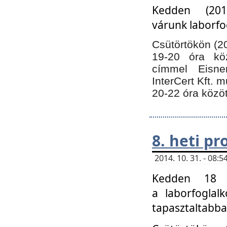
Kedden (201
várunk laborfo
Csütörtökön (20
19-20 óra kö
címmel Eisne
InterCert Kft. 
20-22 óra közöt
8. heti p
2014. 10. 31. - 08
Kedden 18 ó
a laborfoglal
tapasztaltabba