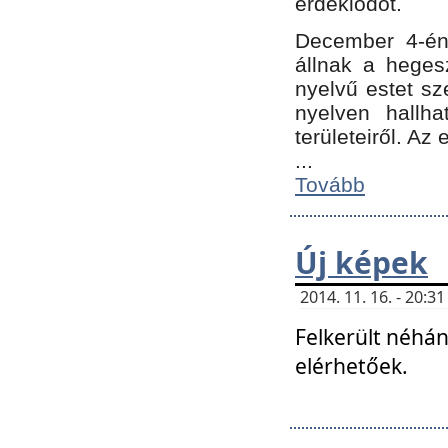
érdeklődőt.
December 4-én
állnak a hegesz
nyelvű estet sz
nyelven hallh
területeiről. A
...
Tovább
Új képek
2014. 11. 16. - 20:
Felkerült néhán
elérhetőek.