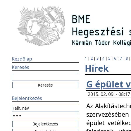
Kezdőlap
1
|
2
|
3
|
4
|
5
|
6
|
7
|
8
Hírek
Keresés
G épület 
2015. 02. 09. - 08:
Bejelentkezés
Az Alakítástech
szervezésében
épület vetélke