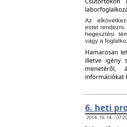
Csütörtökön 
laborfoglalkozá
Az elkövetke
estet rendezni
hegesztési té
vagy a foglalko
Hamarosan lehe
illetve igény
menetéről, á
információkat 
6. heti p
2014. 10. 14. - 07