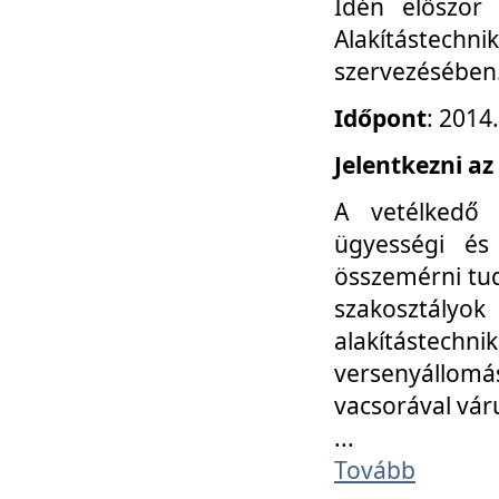
Idén először
Alakítástechni
szervezésében
Időpont
: 2014
Jelentkezni az
A vetélkedő 
ügyességi és
összemérni tud
szakosztályok 
alakítástec
versenyállom
vacsorával vár
...
Tovább