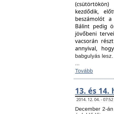
(csütörtökön
kezdődik, elő
beszámolót a 
Bálint pedig ö
jövőbeni terve
vacsorán részt
annyival, hogy
babgulyás lesz
...
Tovább
13. és 14.
2014. 12. 04. - 07:
December 2-án 