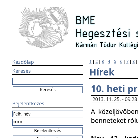
Kezdőlap
1
|
2
|
3
|
4
|
5
|
6
|
7
|
8
Hírek
Keresés
10. heti 
2013. 11. 25. - 09:
Bejelentkezés
A közeljövőben
benneteket ról