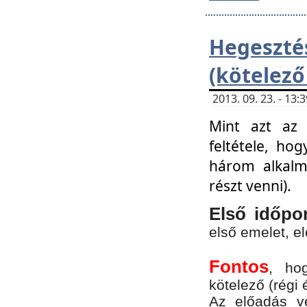
Hegesz
(kötelező
2013. 09. 23. - 13
Mint azt az 
feltétele, ho
három alkalm
részt venni).
Első időpo
első emelet, e
Fontos
, ho
kötelező (régi 
Az előadás vé