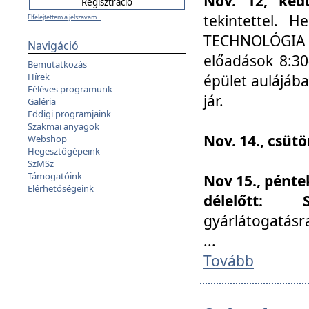
Nov. 12, kedd
tekintettel. 
Elfelejtettem a jelszavam...
TECHNOLÓGIA s
Navigáció
előadások 8:30
Bemutatkozás
Hírek
épület aulájába
Féléves programunk
jár.
Galéria
Eddigi programjaink
Szakmai anyagok
Nov. 14., csüt
Webshop
Hegesztőgépeink
SzMSz
Támogatóink
Nov 15., pénte
Elérhetőségeink
délelőtt:
gyárlátogatásr
...
Tovább