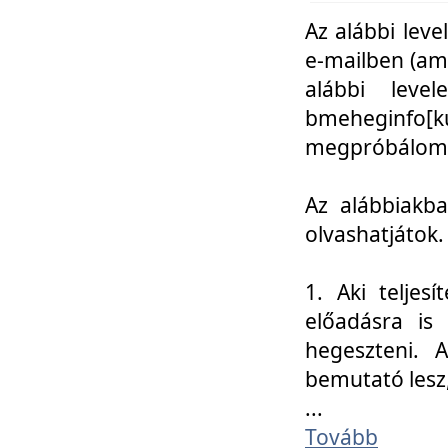
Az alábbi leve
e-mailben (am
alábbi leve
bmeheginfo[k
megpróbálom k
Az alábbiakba
olvashatjátok.
1. Aki teljes
előadásra is
hegeszteni. 
bemutató lesz
...
Tovább