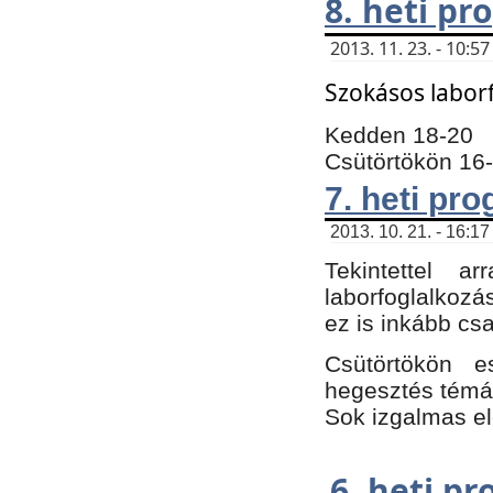
8. heti p
2013. 11. 23. - 10:
Szokásos labor
Kedden 18-20
Csütörtökön 16
7. heti pr
2013. 10. 21. - 16:17
Tekintettel 
laborfoglalkozá
ez is inkább csa
Csütörtökön e
hegesztés témáb
Sok izgalmas el
6. heti p