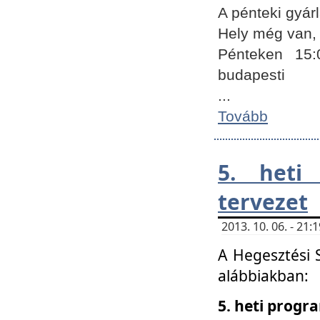
A pénteki gyár
Hely még van, 
Pénteken 15:
budapesti
...
Tovább
5. heti
tervezet
2013. 10. 06. - 21
A Hegesztési 
alábbiakban:
5. heti prog