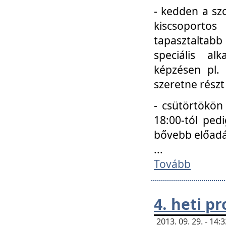
- kedden a szo
kiscsoportos
tapasztaltab
speciális a
képzésen pl.
szeretne részt
- csütörtökön
18:00-tól ped
bővebb előadá
...
Tovább
4. heti p
2013. 09. 29. - 14