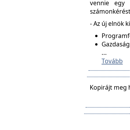
vennie egy 
számonkérést t
- Az új elnök 
Programfe
Gazdasági
...
Tovább
Kopirájt meg 